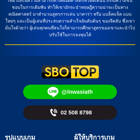
ไทย และมีความสามารถทางคณิตศาสตร์ที่โดดเด่นบวกกับความชื่น
สนุกสำหรับผู้ที่ชื่นชอบกีฬาทุกคน ปัจจัยที่ส่งผลต่อการทำนายผล
ชอบในการเดิมพัน ทำให้เขามักจะนำทฤษฎีความน่าจะเป็นทาง
การแข่งขัน การทำนายผลการแข่งขันไม่ได้ขึ้นอยู่กับสถิติเท่านั้น
คณิตศาสตร์ มาคำนวนสูตรการเล่น บาคาร่า หรือ แบล็คแจ็ค แบบ
แต่ยังขึ้นอยู่กับปัจจัยหลายอย่างที่มีผลต่อความสำเร็จของการ
ใหม่ๆ และเป็นผู้เล่นที่ประสบความสำเร็จอันดับต้นๆ ของจีคลับ ซึ่งเขา
ทำนาย เช่น สภาพพลังของนักกอล์ฟในวันนั้น สภาพอากาศ สภาพ
มั่นใจด้วยว่า ผู้เล่นทุกคนที่สนใจก็สามารถศึกษาสูตรของเขาและนำไป
สนาม และศักยภาพทางกายภาพของนักกอล์ฟ […]
ปรับใช้ในการลงทุนได้
@lnwasiath
02 508 8798
รูปแบบเกม
ผู้ให้บริการเกม