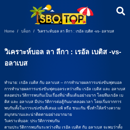
Home
/
บล็อก
/
วิเคราะห์บอล ลา ลีกา : เรอัล เบติส -vs- อลาเบส
วิเคราะห์บอล ลา ลีกา : เรอัล เบติส -vs-
อลาเบส
ทำนาย: เรอัล เบติส กับ อลาเบส – การทำนายผลการแข่งขันฟุตบอล
การทำนายผลการแข่งขันฟุตบอลระหว่างทีม เรอัล เบติส และ อลาเบส
ตลอดประวัติการพบกันเป็นเรื่องที่น่าตื่นเต้นอย่างมาก โดยทีมเรอัล เบ
ติส และ อลาเบส มีประวัติการต่อสู้กันมาตลอดเวลา โดยเริ่มจากการ
พบกันทั้งในการแข่งขันที่เสมอ แพ้ หรือ ชนะกัน ซึ่งทำให้สร้างความ
สนุกสนานและน่าติดตามอย่างมากมาย
วิเคราะห์บอล: ประวัติการพบกัน
ตามประวัติการพบกันระหว่างทีม เรอัล เบติส กับ อลาเบส จะพบว่าทั้ง