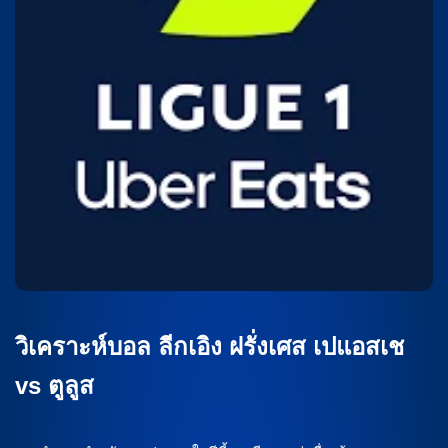
วิเคราะห์บอล ลีกเอิง ฝรั่งเศส เปแอสเช
vs ตูลูส