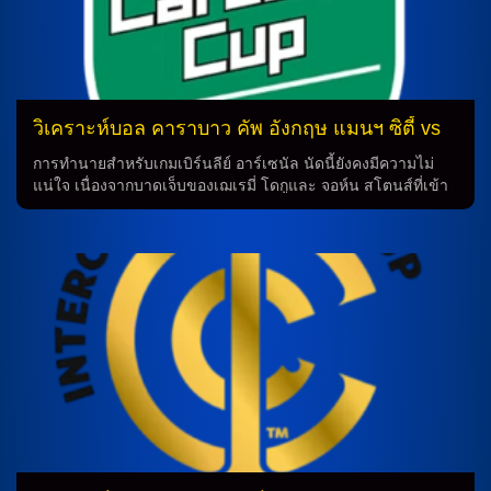
เยือน 2 เกม และแพ้ที่สนามเยือน 2 เกม โดยในฤดูกาลนี้ ทีมเฟรม
ตัน มีการบริหารทีมที่ดีและมีผลงานที่น่าประทับใจ ซึ่งทำให้เห็น
ว่าทีมนี้มีโอกาสที่จะเอาชนะทีมเอ็ดดี้ ฮาว ในเกมครั้งนี้ ทั้งนี้ ทีม
เอ็ดดี้ ฮาว ก็เพิ่งพ่าทีมซันเดอร์แลนด์ […]
วิเคราะห์บอล คาราบาว คัพ อังกฤษ แมนฯ ซิตี้ vs
เบรนท์ฟอร์ด
การทำนายสำหรับเกมเบิร์นลีย์ อาร์เซนัล นัดนี้ยังคงมีความไม่
แน่ใจ เนื่องจากบาดเจ็บของเฌเรมี่ โดกูและ จอห์น สโตนส์ที่เข้า
ร่วมอบายุโรป ยังไม่ทันหายไป ในขณะที่ โรดรี้ เอร์นานเดซก็ยัง
ไม่มั่นใจว่าจะเข้าสนามหรือไม่ ทำให้การทำนายเกมนี้ยังคงมี
ความไม่แน่นอนอยู่ โดกู และ สโตนส์ ทำให้ทีมต้องจัดการกับ
ปัญหาของการเจ็บของเข้าร่วมอีกครั้ง เท่านี้ กุนซือ คีธ แอนดรูวส็
ก็ต้องเลือกใครจะได้เข้าสนามแทนเฌเรมี่ โดกู ที่พลาดเกมกับ
คริสตัล พาเลซ ในเกมก่อนหน้านี้ ในขณะเดียวกัน การทำนายใน
เรื่องของการเลือกผู้รักษาประตูยังคงเป็นประเด็นตัดสินใจที่สำคัญ
เนื่องจากไม่มีความแน่ใจว่าจะใช้ ฮาคอน วัลดิมาร์สสัน หรือ ควี
วิน เคลเลเฮอร์ในการป้องกันประตูในเกมครั้งนี้ นอกจากนี้ การ
ทำนายยังต้องพิจารณาถึงผู้เล่นที่จะได้เข้าสนามในเกมนี้ โดยมี
เส้นทางที่เปิดกว้างให้กับ ด็องโก้ วาตตาร่าและ แฟร้งค์ ออนเยก้า
ที่ไปเข้าร่วมทีมชาติเพื่อเตรียมทำศึกแอฟริกา คัพ ออฟ เนชั่นส์
ทำให้กุนซือ คีธ แอนดรูวส ต้องพิจารณาเลือกอย่างมีระเบียบและ