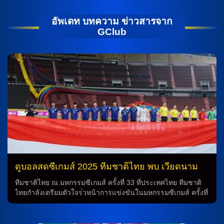
อัพเดท บทความ ข่าวสารจาก
GClub
ดูบอลสดซีเกมส์ 2025 ทีมชาติไทย พบ เวียดนาม
18 ธ.ค.68
ทีมชาติไทย ณ มหกรรมซีเกมส์ ครั้งที่ 33 ที่ประเทศไทย ทีมชาติ
ไทยกำลังเตรียมตัวใจร่่วหน้าการแข่งขันในมหกรรมซีเกมส์ ครั้งที่
33 ที่ประเทศไทย ซึ่งเป็นเจ้าภาพครั้งนี้ โดยมี “โค้ชวัง” ธวัชชัย
ดำรงอ่องตระกูล เป็นหัวหน้าผู้ฝึกสอน ที่จะนำทีม “ทัพช้างศึก” ให้มี
ประสบการณ์ที่ดีในการแข่งขัน โดยทีมจะเริ่มที่การแข่งขันชิง