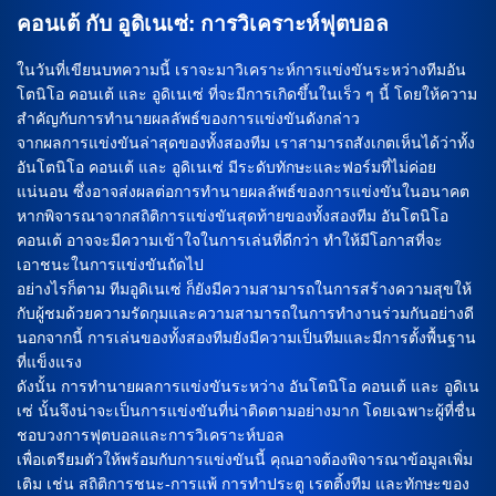
คอนเต้ กับ อูดิเนเซ่: การวิเคราะห์ฟุตบอล
ในวันที่เขียนบทความนี้ เราจะมาวิเคราะห์การแข่งขันระหว่างทีมอัน
โตนิโอ คอนเต้ และ อูดิเนเซ่ ที่จะมีการเกิดขึ้นในเร็ว ๆ นี้ โดยให้ความ
สำคัญกับการทำนายผลลัพธ์ของการแข่งขันดังกล่าว
จากผลการแข่งขันล่าสุดของทั้งสองทีม เราสามารถสังเกตเห็นได้ว่าทั้ง
อันโตนิโอ คอนเต้ และ อูดิเนเซ่ มีระดับทักษะและฟอร์มที่ไม่ค่อย
แน่นอน ซึ่งอาจส่งผลต่อการทำนายผลลัพธ์ของการแข่งขันในอนาคต
หากพิจารณาจากสถิติการแข่งขันสุดท้ายของทั้งสองทีม อันโตนิโอ
คอนเต้ อาจจะมีความเข้าใจในการเล่นที่ดีกว่า ทำให้มีโอกาสที่จะ
เอาชนะในการแข่งขันถัดไป
อย่างไรก็ตาม ทีมอูดิเนเซ่ ก็ยังมีความสามารถในการสร้างความสุขให้
กับผู้ชมด้วยความรัดกุมและความสามารถในการทำงานร่วมกันอย่างดี
นอกจากนี้ การเล่นของทั้งสองทีมยังมีความเป็นทีมและมีการตั้งพื้นฐาน
ที่แข็งแรง
ดังนั้น การทำนายผลการแข่งขันระหว่าง อันโตนิโอ คอนเต้ และ อูดิเน
เซ่ นั้นจึงน่าจะเป็นการแข่งขันที่น่าติดตามอย่างมาก โดยเฉพาะผู้ที่ชื่น
ชอบวงการฟุตบอลและการวิเคราะห์บอล
เพื่อเตรียมตัวให้พร้อมกับการแข่งขันนี้ คุณอาจต้องพิจารณาข้อมูลเพิ่ม
เติม เช่น สถิติการชนะ-การแพ้ การทำประตู เรตติ้งทีม และทักษะของ