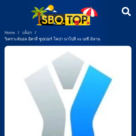
Home
/
บล็อก
/
วิเคราะห์บอล อิตาลี่ ซูปเปอร์ โคปา นาโปลี vs เอซี มิลาน