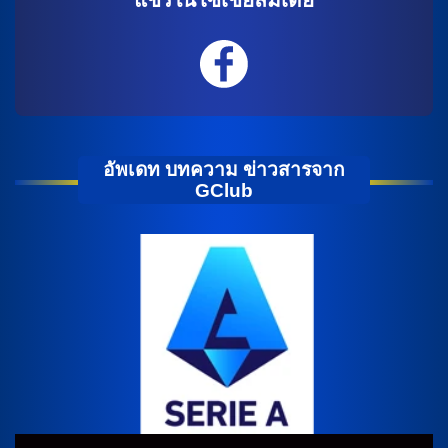
อัพเดท บทความ ข่าวสารจาก
GClub