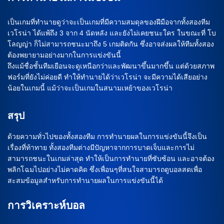
เป็นเกมที่ทำนายดูว่าจะเป็นเกมที่มีความสมดุลของฝีมือจากทั้งสองทีม
เวโรน่า ได้แพ้ถึง 3 จาก 4 นัดหลัง และยังไม่เคยชนะใคร ในขณะที่ โบ
โลญญ่า ก็ไม่สามารถชนะมาถึง 5 เกมติดกัน ซึ่งอาจส่งผลให้ทีมทั้งสอง
ต้องพยายามอย่างมากในการแข่งขันนี้
ถึงแม้ชื่อชั้นทีมเยือนจะดูเหนือกว่าและพัฒนาขึ้นมากขึ้น แต่ด้วยสภาพ
ฟอร์มที่ยังไม่ค่อยดี ทำให้ทำนายได้ว่าเวโรน่า จะมีความได้เสียอย่าง
น้อยในเกมนี้ แม้ว่าจะเป็นเกมในสนามเหย้าของเวโรน่า
สรุป
ด้วยความทั่วไปของทั้งสองทีม การทำนายผลในการแข่งขันนี้จึงเป็น
เรื่องที่ท้าทาย ทั้งสองทีมต่างมีปัญหาจากการบาดเจ็บและการไม่
สามารถชนะในเกมล่าสุด ทำให้เป็นการทำนายที่ซับซ้อน และอาจต้อง
พลิกโฉมไปอย่างไม่คาดคิด ซึ่งเพื่อนๆที่สนใจสามารถดูบอลสดเพื่อ
สะสมข้อมูลสำหรับการทำนายผลในการแข่งขันนี้ได้
การวิเคราะห์บอล