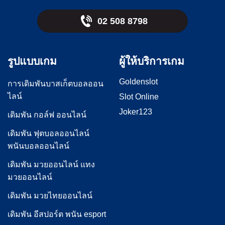
02 508 8798
รูปแบบเกม
ผู้ให้บริการเกม
Goldenslot
การเดิมพันบาสเก็ตบอลออน
ไลน์
Slot Online
Joker123
เดิมพัน กอล์ฟ ออนไลน์
เดิมพัน ฟุตบอลออนไลน์
พนันบอลออนไลน์
เดิมพัน มวยออนไลน์ แทง
มวยออนไลน์
เดิมพัน มวยไทยออนไลน์
เดิมพัน อีสปอร์ต พนัน esport