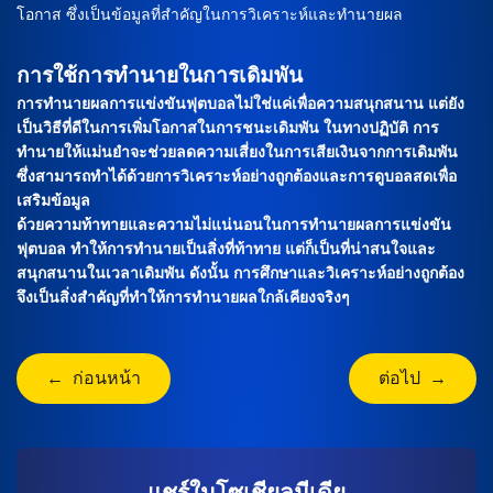
โอกาส ซึ่งเป็นข้อมูลที่สำคัญในการวิเคราะห์และทำนายผล
การใช้การทำนายในการเดิมพัน
การทำนายผลการแข่งขันฟุตบอลไม่ใช่แค่เพื่อความสนุกสนาน แต่ยัง
เป็นวิธีที่ดีในการเพิ่มโอกาสในการชนะเดิมพัน ในทางปฏิบัติ การ
ทำนายให้แม่นยำจะช่วยลดความเสี่ยงในการเสียเงินจากการเดิมพัน
ซึ่งสามารถทำได้ด้วยการวิเคราะห์อย่างถูกต้องและการดูบอลสดเพื่อ
เสริมข้อมูล
ด้วยความท้าทายและความไม่แน่นอนในการทำนายผลการแข่งขัน
ฟุตบอล ทำให้การทำนายเป็นสิ่งที่ท้าทาย แต่ก็เป็นที่น่าสนใจและ
สนุกสนานในเวลาเดิมพัน ดังนั้น การศึกษาและวิเคราะห์อย่างถูกต้อง
จึงเป็นสิ่งสำคัญที่ทำให้การทำนายผลใกล้เคียงจริงๆ
← ก่อนหน้า
ต่อไป →
แชร์ในโซเชียลมีเดีย