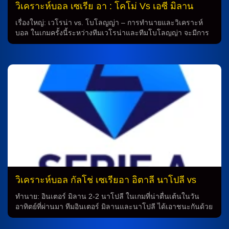
วิเคราะห์บอล เซเรีย อา : โคโม่ Vs เอซี มิลาน
เรื่องใหญ่: เวโรน่า vs. โบโลญญ่า – การทำนายและวิเคราะห์
บอล ในเกมครั้งนี้ระหว่างทีมเวโรน่าและทีมโบโลญญ่า จะมีการ
ทำนายและวิเคราะห์บอลที่น่าตื่นเต้น โดยทีมเวโรน่าจะต้องมา
โดนได้เสียคนในลักษณะของ ฌอง-ดาเนียล อัคปา อัคโปร และ
โทมัส ซุสลอฟ ที่บาดเจ็บ แต่ข่าวดีคือทีมจะได้รับความช่วยเหลือ
จาก ราฟิก เบลกาลี ที่กลับมาเข้าร่วมทีมอีกครั้ง ทีมเวโรน่าจะใช้
ระบบการจัดทีมในรูปแบบ 3-5-2 โดยมี ชีค นิอัสเซ่, โรแบร์โต้ กา
ยาร์ดินี่ และ อองตวน แบร์เนด มาเล่นในหน้ากองกลาง และมีกอง
หน้าเป็น โจวาเน่ และ กิฟต์ ออร์บัน เพื่อต่อสู้ในเกมนี้ ส่วนทีมโบ
โลญญ่า จะต้องเสียชื่อของ เฟเดริโก้ แบร์นาร์เดสคี่ และ ญอน ลู
คูมี่ ที่บาดเจ็บ รวมถึง นิโคโล คัมเบียกี้ ที่ถูกตัดสิทธิ์ในการเล่น
เขาจะใช้ระบบการจัดทีมในรูปแบบ 4-2-3-1 โดยมี ริคคาร์โด้
ออร์โซลินี่ และ […]
วิเคราะห์บอล กัลโช่ เซเรียอา อิตาลี นาโปลี vs
ปาร์ม่า
ทำนาย: อินเตอร์ มิลาน 2-2 นาโปลี ในเกมที่น่าตื่นเต้นในวัน
อาทิตย์ที่ผ่านมา ทีมอินเตอร์ มิลานและนาโปลี ได้เอาชนะกันด้วย
ผลสามแต้ม 2-2 ในสนามเหย้าของทีมอินเตอร์ ที่เต็มไปด้วยความ
มั่นใจจากผลการแข่งขันก่อนหน้า เกมยังคงมีความสนุกสนาน เกม