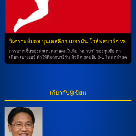
หน้าของทีมในลีก เดนเซล ดุมฟรีส์ และ ดาวิเด้ ฟรัตเตซี่ ยังไม่
พร้อมสำหรับเกมนี้ ในขณะที่ มัตเตโอ ดาร์เมี่ยน, ฮาคา ชาลา
โนลู, โตมาส ปาลาซิออส และ รัฟฟาเอเล่ ดิ เจนนาโร่ ต้องลุ้น
ความฟิตเพื่อเข้าร่วมในการแข่งขัน ที่กลางสนาม พิโอเตอร์ ซีลิน
สกี้ จะมารับบทบาทของ ฮาคาน ชาลาโนลู […]
วิเคราะห์บอล บุนเดสลีกา เยอรมัน โวล์ฟสบวร์ก vs
ซังต์ เพาลี
การบาดเจ็บของนักเตะหลายคนในทีม “หมาป่า” ของกุนซือ ดา
เนียล เบาเออร์ ทำให้ทีมถูกบายิร์น มิวนิค ถล่มยับ 8-1 ในนัดล่าสุด
โดยไม่มีโยอาคิม เมห์เล่, โรเคริโอ, อันเดรียส สคอฟ โอลเซ่น,
เบนเซ่ ดาร์ได และ โยนาส วินด์ ที่ยังบาดเจ็บอยู่ นอกจากนี้, นัก
เตะหน้าหลัก โมฮาเหม็ด อามูร่า ก็หมดภารกิจกับทีมชาติแอลจีเรีย
แล้ว และจะเริ่มเล่ในตำแหน่งสำรอง โดยจะมีเชนาน เปย์ชิโนวิช
นำทีมในลำดับหน้า พร้อมกับคริสเตียน เอริคเซ่น, ลอฟโร เมเยอร์
เกี่ยวกับผู้เขียน
และ พาทริค วิมเมอร์ มาช่วยในการทำเกมรุก ว่าด้วยนักเตะหลาย
คนที่บาดเจ็บและไม่สามารถเข้าเล่ ทำให้ทีม “ซังต์ เพาลี” ของ
กุนซือ อเลซานเดอร์ เบลสซิน ต้องพยายามเล่ในสภาพอากาศเลว
ร้าย เพราะโปรแกรมเจอ แอร์เบ ไลป์ซิก ถูกเลื่อนออกไป นอกจาก
นี้, ความพร้อมของทีมยังไม่สมบูรณ์เพราะ ดาวิด เนเม็ธ, […]