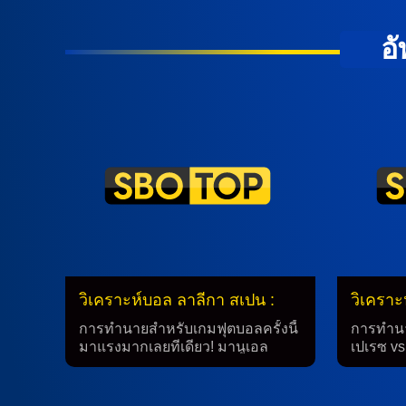
อ
วิเคราะห์บอล ลาลีกา สเปน :
วิเคราะ
เรอัล เบติส -vs- แอตเลติโก
ราโย บ
การทำนายสำหรับเกมฟุตบอลครั้งนี้
การทำนา
มาดริด
มาแรงมากเลยทีเดียว! มานูเอล
เปเรซ vs
หลุยส์ เปเยกรีนี่ อาจจะไม่มี อีสโก้
ทีมลีกอัง
อาลาร์กอน ในสภาพร่างกายที่
โก้ เปเร
สมบูรณ์ แต่ก็ยังมีเข้าร่วมกลุ่มของ
ดุล มูมิน