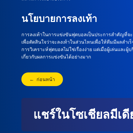
นโยบายการลงเท้า
การลงเท้าในการแข่งขันฟุตบอลเป็นประการสำคัญที่จะ
เพื่อตัดสินใจว่าจะลงเท้าในส่วนไหนเพื่อให้ทีมมีผลสำเ
การวิเคราะห์ฟุตบอลไม่ใช่เรื่องง่าย แต่เมื่อผู้เล่นแล
เกี่ยวกับผลการแข่งขันได้อย่างมาก
← ก่อนหน้า
แชร์ในโซเชียลมีเดี