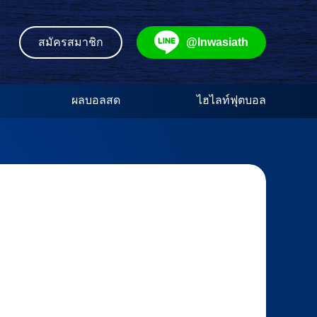
@lnwasiath
สมัครสมาชิก
ผลบอลสด
ไฮไลท์ฟุตบอล