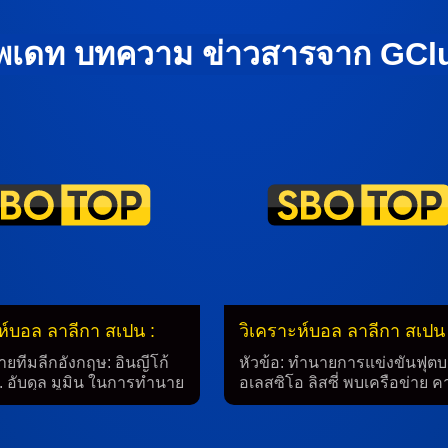
ัพเดท บทความ ข่าวสารจาก GCl
ห์บอล ลาลีกา สเปน :
วิเคราะห์บอล ลาลีกา สเปน 
าเยกาโน่ -vs- อลาเบส
ซาซูน่า -vs- เซลต้า บีโก้
ยทีมลีกอังกฤษ: อินญีโก้
หัวข้อ: ทำนายการแข่งขันฟุตบ
. อับดุล มูมิน ในการทำนาย
อเลสซิโอ ลิสซี่ พบเครือข่าย ค
กฤษ ครั้งนี้ เรามีทีมอินญี
ตาร์เฟลท์ ในการทำนายการแข
ซ ที่จะเผชิญหน้ากับทีมอับ
ฟุตบอลครั้งนี้ ทีมอเลสซิโอ ลิสซ
 ในการแข่งขันครั้งนี้ โดยที
ต้องพบกับเครือข่ายคาร์ล สตา