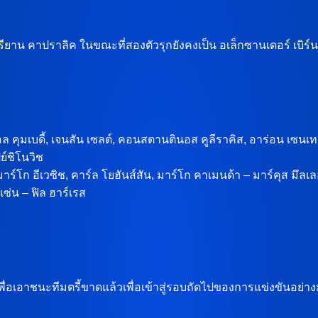
ดรียาน คาปราลิค ในขณะที่สองตัวรุกยังคงเป็น อเล็กซานเดอร์ เบิร
ุมเบดี้, เจนสัน เซลต์, คอนสตานตินอส คูลีราคิส, อาร่อน เซนเทอร์ –
ย์ชิโนวิช
ร์โก อีเวซิช, คาร์ล โยฮันส์สัน, มาร์โก คาเมนด้า – มาร์คุส มึลเล
เซ่น – ฟิล ฮาร์เรส
่อเอาชนะทีมตรี้ขาดแล้วเพื่อเข้าสู่รอบถัดไปของการแข่งขันอย่างมั