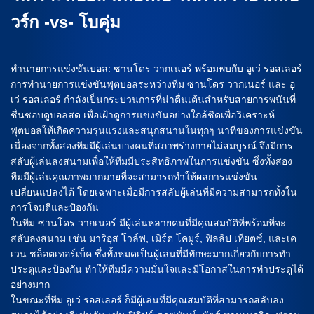
วร์ก -vs- โบคุ่ม
ทำนายการแข่งขันบอล: ซานโดร วากเนอร์ พร้อมพบกับ อูเว่ รอสเลอร์
การทำนายการแข่งขันฟุตบอลระหว่างทีม ซานโดร วากเนอร์ และ อู
เว่ รอสเลอร์ กำลังเป็นกระบวนการที่น่าตื่นเต้นสำหรับสายการพนันที่
ชื่นชอบดูบอลสด เพื่อเฝ้าดูการแข่งขันอย่างใกล้ชิดเพื่อวิเคราะห์
ฟุตบอลให้เกิดความรุนแรงและสนุกสนานในทุกๆ นาทีของการแข่งขัน
เนื่องจากทั้งสองทีมมีผู้เล่นบางคนที่สภาพร่างกายไม่สมบูรณ์ จึงมีการ
สลับผู้เล่นลงสนามเพื่อให้ทีมมีประสิทธิภาพในการแข่งขัน ซึ่งทั้งสอง
ทีมมีผู้เล่นคุณภาพมากมายที่จะสามารถทำให้ผลการแข่งขัน
เปลี่ยนแปลงได้ โดยเฉพาะเมื่อมีการสลับผู้เล่นที่มีความสามารถทั้งใน
การโจมตีและป้องกัน
ในทีม ซานโดร วากเนอร์ มีผู้เล่นหลายคนที่มีคุณสมบัติที่พร้อมที่จะ
สลับลงสนาม เช่น มาริอุส โวล์ฟ, เมิร์ต โคมูร์, ฟิลลิป เทียตซ์, และเค
เวน ชล็อตเทอร์เบ็ค ซึ่งทั้งหมดเป็นผู้เล่นที่มีทักษะมากเกี่ยวกับการทำ
ประตูและป้องกัน ทำให้ทีมมีความมั่นใจและมีโอกาสในการทำประตูได้
อย่างมาก
ในขณะที่ทีม อูเว่ รอสเลอร์ ก็มีผู้เล่นที่มีคุณสมบัติที่สามารถสลับลง