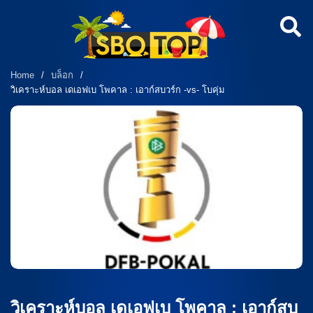
Home
/
บล็อก
/
วิเคราะห์บอล เดเอฟเบ โพคาล : เอาก์สบวร์ก -vs- โบคุ่ม
วิเคราะห์บอล เดเอฟเบ โพคาล : เอาก์สบ