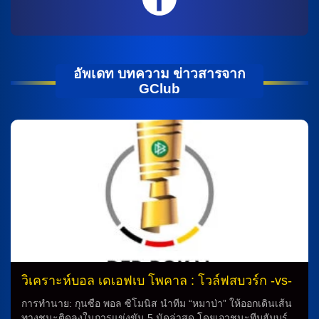
อัพเดท บทความ ข่าวสารจาก
GClub
วิเคราะห์บอล เดเอฟเบ โพคาล : โวล์ฟสบวร์ก -vs-
โฮลสไตน์ คีล
การทำนาย: กุนซือ พอล ซิโมนิส นำทีม “หมาป่า” ให้ออกเดินเส้น
ทางชนะติดลงในการแข่งขัน 5 นัดล่าสุด โดยเอาชนะทีมฮัมบูร์