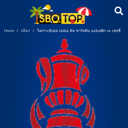
Home
/
บล็อก
/
วิเคราะห์บอล เอฟเอ คัพ ชาร์ลตัน แอธเลติก vs เชลซี