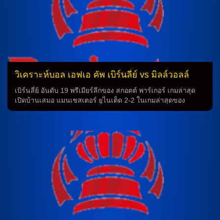
มุนดัน […]
วิเคราะห์บอล เอฟเอ คัพ เบิร์นลี่ย์ vs มิลล์วอลล์
เบิร์นลี่ย์ อันดับ 19 พรีเมียร์ลีกของ สกอตต์ พาร์เกอร์ เกมล่าสุด
เปิดบ้านเสมอ แมนเชสเตอร์ ยูไนเต็ด 2-2 ในเกมล่าสุดของ
พรีเมียร์ลีก สกอตต์ พาร์เกอร์ระหว่างทีมเบิร์นลี่ย์ อันดับ 19 กับ
แมนเชสเตอร์ ยูไนเต็ด ที่สิ้นสุดลงด้วยผลเสมอกัน 2-2 ซึ่งได้แสดง
ให้เห็นถึงความแข็งแกร่งและความสามารถในการแข่งขันของทั้ง
สองทีมอย่างชัดเจน สำหรับทีมเบิร์นลี่ย์ การเปิดบ้านและเอาใจ
จริงกับทีมชั้นนำอย่างแมนเชสเตอร์ ยูไนเต็ด ทำให้พวกเขาต้อง
พึ่งพาความสามารถของนักเตะที่ไม่มากนัก โดยมีผู้บาดเจ็บครอบ
ครองมากมาย อาทิเช่น ไมค์ เทรเซอร์, โจ วอร์รอลล์, จอช คัล
เลน, เซียน เฟลมมิ่ง, คอนเนอร์ โรเบิร์ตส์, จอร์แดน เบเยอร์ และ
เซกี้ อัมดูนี่ ซึ่งทำให้หลายตัวเลือกจัดทีมมีความจำกัด อีกอย่างที่น่า
สนใจคือการเจอของทีม มิลล์วอลล์ ที่สามารถยิงทดเจ็บชนะทีมชั้น
นำอย่างสวอนซี 2-1 ซึ่งได้ช่วยให้พวกเขาเดินขึ้นสู่อันดับ 5 ของ
แชมเปี้ยนชิพ โดยทีมยังคงมีสมดุลในทีมโดยไม่มีนักเตะบาดเจ็บ