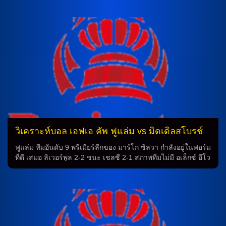
ต้นขาต้องพักยาวถึงเบรกทีมชาติเดือนมีนาคมเลยทีเดียว ส่วน เด
สตินี่ อูโดกี, เจมส์ แมดดิสัน, เดยัน คูลูเซฟสกี้ และ โดมินิก โซลัน
กี้ ยังคงชวดทั้งหมด ขณะที่ ป๊าป มาตาร์ ซาร์ รับใช้ทีมชาติใน
แอฟริกา คัพ ออฟ เนชั่นส์ ตำนายทีมหลังการบาดเจ็บของนักเตะ
โธมัส แฟร้งค์ กุนซือชาวเดนมาร์ก ได้แสดงความเกลียดชังที่จะ
ขาดเขาโรดรีโก้ เบนตานกูร์ ที่ต้องรับการรักษาอาการบาดเจ็บที่
เกิดขึ้นที่หลังของหัวเข่า นอกจากนี้นักเตะอีกหลายคนที่มีปัญหา
สุขภาพต่างๆอาจจะต้องพักการเล่นนานถึงเดือนมีนาคม หนึ่งใน
นักเตะที่ต้องพักยาวคือ โมฮัมเหม็ด คูดุส ที่ต้องรักษาบาดเจ็บที่ต้น
ขา ในขณะเดียวกัน เดสตินี่ อูโดกี, เจมส์ แมดดิสัน, เดยัน คูลูเซฟ
สกี้ และ โดมินิก […]
วิเคราะห์บอล เอฟเอ คัพ ฟูแล่ม vs มิดเดิลสโบรช์
ฟูแล่ม ทีมอันดับ 9 พรีเมียร์ลีกของ มาร์โก ซิลวา กำลังอยู่ในฟอร์ม
ที่ดี เสมอ ลิเวอร์พูล 2-2 ชนะ เชลซี 2-1 สภาพทีมไม่มี อเล็กซ์ อีโว
บี้, คัลวิน บาสซี่ย์ และ ซามูเอล ชุควูเอเซ่ สามทีมชาติไนจีเรียที่
ทำศึกแอฟริกา คัพ ออฟ เนชั่นส์ และตัวเจบโรดรีโก้ มูนีซ, จอช
คิง, เคนนี่ เตเต้ โบโร่ ของเฮดโค้ชคนใหม่ คิม เฮลล์เบิร์ก เป็น
รองจ่าฝูง แชมเปี้ยนชิพ หลังจากถล่ม เซาธ์แฮมป์ตัน 4-0 สภาพ
ทีมเสีย อเล็กซ์ บันกูร่า บาดเจ็บจากเกมที่แล้ว ก่อนหน้านี้ไม่มี ดาร์
ราจ เลนิแฮน, เซนี่ เดียง, ดาวิด สเตรเลช, อัลฟี่ โจนส์, จอร์จ เอ็ด