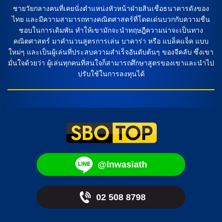
ชายวัยกลางคนที่เคยนั่งตำแหน่งหัวหน้าฝ่ายสินเชื่อธนาคารดังของ
ไทย และมีความสามารถทางคณิตศาสตร์ที่โดดเด่นบวกกับความชื่น
ชอบในการเดิมพัน ทำให้เขามักจะนำทฤษฎีความน่าจะเป็นทาง
คณิตศาสตร์ มาคำนวนสูตรการเล่น บาคาร่า หรือ แบล็คแจ็ค แบบ
ใหม่ๆ และเป็นผู้เล่นที่ประสบความสำเร็จอันดับต้นๆ ของจีคลับ ซึ่งเขา
มั่นใจด้วยว่า ผู้เล่นทุกคนที่สนใจก็สามารถศึกษาสูตรของเขาและนำไป
ปรับใช้ในการลงทุนได้
@lnwasiath
02 508 8798