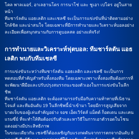
โคล พาลเมอร์, อาเลฮานโดร การนาโช่ และ ชูเอา เปโดร อยู่ในสาย
หน้า
ทีมชาร์ลตัน แอธเลติก และเชลซี จะเป็นการแข่งขันที่น่าติดตามอย่าง
ใกล้ชิด และน่าสนใจ โดยเฉพาะที่มีการทำนายและวิเคราะห์บอลอย่าง
ละเอียดเพื่อสนุกสนานกับการดูบอลสด อย่างแท้จริง!
การทำนายและวิเคราะห์ฟุตบอล: ทีมชาร์ลตัน แอธ
เลติก พบกับทีมเชลซี
การแข่งขันระหว่างทีมชาร์ลตัน แอธเลติก และเชลซี จะเป็นการ
ทดสอบที่สำคัญสำหรับทั้งสองทีม โดยเฉพาะเพราะทั้งสองทีมต้องการที่
จะพัฒนาฝีมือและปรับปรุงสมรรถนะของตัวเองในการแข่งขันในลีก
ชิพ
ทีมชาร์ลตัน แอธเลติก จะต้องสามารถรับมือกับความท้าทายที่เนิธาน
โจนส์ และทีมอันดับ 19 ในลีกชิพนี้นำเข้ามา โดยมีการสูญเสียจาก
บาดเจ็บของผู้เล่นสำคัญอย่าง จอช เอ็ดเวิร์ดส์ แม็ตต์ ก็อดเดน และเคน
แรมซี่ย์ ที่จะทำให้ทีมต้องปรับตัวและหาวิธีในการเอาตัวรอดในโซน
แดงอย่างมีประสิทธิภาพ
ในขณะเดียวกัน เชลซีก็ต้องเผชิญกับแรงกดดันจากการตกจากอันดับ 8