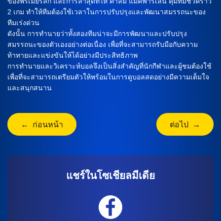
ของพรีเมียร์ลีก และการล่าสุดที่ให้ คาลัม แม็คฟาร์เลน คุมทีมชั่วคราว
2 เกม ทำให้ทีมต้องใช้เวลาในการปรับปรุงและพัฒนาสมรรถนะของ
ทีมเร่งด่วน
ดังนั้น การทำนายว่าทั้งสองทีมน่าจะมีการพัฒนาและปรับปรุง
สมรรถนะของตัวเองอย่างต่อเนื่อง เพื่อที่จะสามารถรับมือกับความ
ท้าทายและแข่งขันให้ได้อย่างมีประสิทธิภาพ
การทำนายและวิเคราะห์บอลจึงเป็นสิ่งสำคัญที่นักกีฬาและผู้ชมต้องใช้
เพื่อที่จะสามารถเตรียมตัวให้พร้อมในการดูบอลสดอย่างมีความเต็มใจ
และสนุกสนาน
← ก่อนหน้า
ต่อไป →
แชร์ในโซเชียลมีเดีย