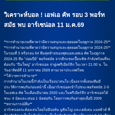
วิเคราะห์บอล ! เอฟเอ คัพ รอบ 3 พอร์ท
สมัธ พบ อาร์เซน่อล 11 ม.ค.69
**การทำนายเกมที่คาดว่ามีความสนุกและสุดยอดในฤดูกาล 2024-25**
**การทำนายเกมที่คาดว่ามีความสนุกและสุดยอดในฤดูกาล 2024-25**
ในรอบที่ 3 หรือรอบ 64 ทีมสุดท้ายของฟุตบอลเอฟเอ คัพ ในฤดูกาล
2024-25 ทีม “ปอมปีย์” พอร์ทสมัธ จากลีกแชมเปี้ยนชิพ กำลังพร้อมที่จะ
ต้อนรับ “ปืนใหญ่” อาร์เซน่อล จ่าฝูงพรีเมียร์ลีก ในเวลา 21.00 น. ใน
วันอาทิตย์ที่ 11 มกราคม 2569 ตามเวลาประเทศไทย
**โต้วาทการทำนาย**
การทำนายในเกมนี้กำลังเป็นเรื่องน่าสนใจ เนื่องจากทั้งสองทีมมี
ประวัติการพบกันก่อนหน้านี้ เมื่ออาร์เซน่อลเข้าไปชนะพอร์ทสมัธ 2-0
ในเอฟเอ คัพ ในเดือนมีนาคม 2020 และในพรีเมียร์ลีก อาร์เซน่อลได้
ชนะ 4 นัดและเสมอ 1 นัดต่อกัน โดยการพบกันล่าสุดเมื่อปี 2009
**สถานการณ์ทีม**
อาร์เซน่อลจะต้องเล่นโดยไม่มีจอห์น มูซินโญ่ และเฮย์เดน แมทธิวส์ ที่