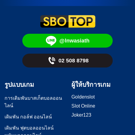
@lnwasiath
02 508 8798
รูปแบบเกม
ผู้ให้บริการเกม
Goldenslot
การเดิมพันบาสเก็ตบอลออน
ไลน์
Slot Online
Joker123
เดิมพัน กอล์ฟ ออนไลน์
เดิมพัน ฟุตบอลออนไลน์