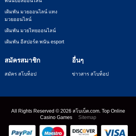
พนันบอลออนไลน์
เดิมพัน มวยออนไลน์ แทง
มวยออนไลน์
เดิมพัน มวยไทยออนไลน์
เดิมพัน อีสปอร์ต พนัน esport
สมัครสมาชิก
อื่นๆ
สมัคร สโบท็อป
ข่าวสาร สโบท็อป
All Rights Reserved ©
2026
สโบเบ็ต.com. Top Online
Casino Games
Sitemap