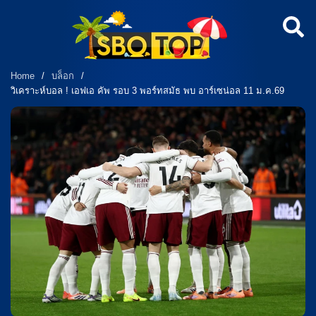
Home
/
บล็อก
/
วิเคราะห์บอล ! เอฟเอ คัพ รอบ 3 พอร์ทสมัธ พบ อาร์เซน่อล 11 ม.ค.69