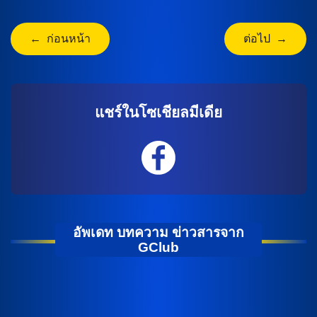
← ก่อนหน้า
ต่อไป →
แชร์ในโซเชียลมีเดีย
อัพเดท บทความ ข่าวสารจาก
GClub