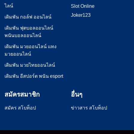
ไลน์
Slot Online
Joker123
เดิมพัน กอล์ฟ ออนไลน์
เดิมพัน ฟุตบอลออนไลน์
พนันบอลออนไลน์
เดิมพัน มวยออนไลน์ แทง
มวยออนไลน์
เดิมพัน มวยไทยออนไลน์
เดิมพัน อีสปอร์ต พนัน esport
สมัครสมาชิก
อื่นๆ
สมัคร สโบท็อป
ข่าวสาร สโบท็อป