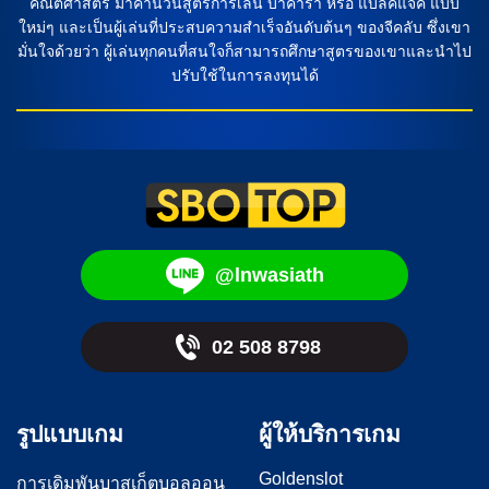
คณิตศาสตร์ มาคำนวนสูตรการเล่น บาคาร่า หรือ แบล็คแจ็ค แบบ
ใหม่ๆ และเป็นผู้เล่นที่ประสบความสำเร็จอันดับต้นๆ ของจีคลับ ซึ่งเขา
มั่นใจด้วยว่า ผู้เล่นทุกคนที่สนใจก็สามารถศึกษาสูตรของเขาและนำไป
ปรับใช้ในการลงทุนได้
@lnwasiath
02 508 8798
รูปแบบเกม
ผู้ให้บริการเกม
Goldenslot
การเดิมพันบาสเก็ตบอลออน