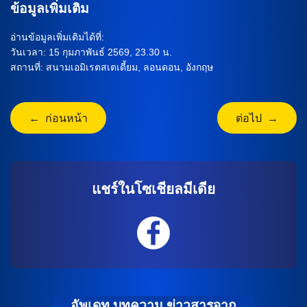
ข้อมูลเพิ่มเติม
อ่านข้อมูลเพิ่มเติมได้ที่:
วันเวลา: 15 กุมภาพันธ์ 2569, 23.30 น.
สถานที่: สนามเอมิเรตสเตเดี้ยม, ลอนดอน, อังกฤษ
← ก่อนหน้า
ต่อไป →
แชร์ในโซเชียลมีเดีย
อัพเดท บทความ ข่าวสารจาก