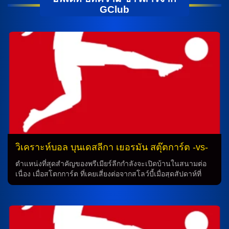
GClub
วิเคราะห์บอล บุนเดสลีกา เยอรมัน สตุ๊ตการ์ต -vs-
โคโลญจน์
ตำแหน่งที่สุดสำคัญของพรีเมียร์ลีกกำลังจะเปิดบ้านในสนามต่อ
เนื่อง เมื่อสโตกการ์ต ที่เคยเสี่ยงต่อจากสโลว์บี้เมื่อสุดสัปดาห์ที่
แล้ว พร้อมที่จะต้อนรับคอลช์สเตอร์ซิตี้ ที่มาผจญเดินกลางคาวสม
องทริบิูนส์สงครามเพียงไม่นาน ปรากฏการณ์จะเกิดขึ้นภายใต้
แผนการทำนายที่สามารถทำให้สโตกการ์ต ต่อไปยังการยืนหยังสู่
บรรจบ จินตนาการได้ในรูปแบบของวิเคราะห์บอลแบบไม่รู้เรื่อง
ทุกข้อจำกัดจะถูกประเมินอย่างไร้เหตุผลโดยกีซส็ต์ผู้ใหญ่ของสโต