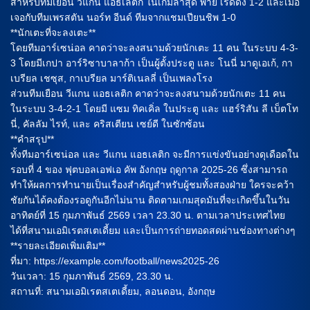
สำหรับทีมเยือน วีแกน แอธเลติก ในเกมล่าสุด พ่าย เรดดิ้ง 1-2 และเมื่อ
เจอกับทีมเพรสตัน นอร์ท อีนด์ ทีมจากแชมเปียนชิพ 1-0
**นักเตะที่จะลงเตะ**
โดยทีมอาร์เซน่อล คาดว่าจะลงสนามด้วยนักเตะ 11 คน ในระบบ 4-3-
3 โดยมีเกปา อาร์ริซาบาลาก้า เป็นผู้ตั้งประตู และ โนนี่ มาดูเอเก้, กา
เบรียล เชซุส, กาเบรียล มาร์ติเนลลี่ เป็นเพลงโรง
ส่วนทีมเยือน วีแกน แอธเลติก คาดว่าจะลงสนามด้วยนักเตะ 11 คน
ในระบบ 3-4-2-1 โดยมี แซม ทิคเคิ่ล ในประตู และ แฮร์ริสัน ลี เบ็ตโท
นี่, คัลลัม ไรท์, และ คริสเตียน เซย์ดี ในซักซ้อน
**คำสรุป**
ทั้งทีมอาร์เซน่อล และ วีแกน แอธเลติก จะมีการแข่งขันอย่างดุเดือดใน
รอบที่ 4 ของ ฟุตบอลเอฟเอ คัพ อังกฤษ ฤดูกาล 2025-26 ซึ่งสามารถ
ทำให้ผลการทำนายเป็นเรื่องสำคัญสำหรับผู้ชมทั้งสองฝ่าย ใครจะคว้า
ชัยกันได้คงต้องรอดูกันอีกไม่นาน ติดตามเกมสุดมันที่จะเกิดขึ้นในวัน
อาทิตย์ที่ 15 กุมภาพันธ์ 2569 เวลา 23.30 น. ตามเวลาประเทศไทย
ได้ที่สนามเอมิเรตสเตเดี้ยม และเป็นการถ่ายทอดสดผ่านช่องทางต่างๆ
**รายละเอียดเพิ่มเติม**
ที่มา: https://example.com/football/news2025-26
วันเวลา: 15 กุมภาพันธ์ 2569, 23.30 น.
สถานที่: สนามเอมิเรตสเตเดี้ยม, ลอนดอน, อังกฤษ