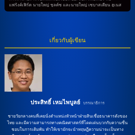
แฟร้งค์เฟิร์ต นายใหญ่ ชูลต์ซ และนายใหญ่ เซบาสเตียน ฮูเนส
ในการแข่งขันลีกเอิงรอบที่ 11 ที่กำลังจะมาถึง ทีมลีอค์ ทัพย์เทียร์
จะพบกับทีมแฟร้งค์เฟิร์ต ในสนามเหย้าของพวกเขา โดยทั้งสอง
ทีมมีสถานการณ์นักเตะบาดเจ็บบางส่วนที่อาจส่งผลต่อการจัดวาง
ทีมในเกมนี้ ทีมลีอค์ ทัพย์เทียร์ ในเกมนี้ ทีมลีอค์ ทัพย์เทียร์ จะต้อง
เสียการใช้งานนักเตะสำคัญอย่าง จัสติน ดีห์ล (9 นัด), ลาซาร์ โย
เกี่ยวกับผู้เขียน
วาโนวิช (6 นัด) และ ด็อง ซากาดู (2 นัด) ที่บาดเจ็บจากเกม
ล่าสุด อย่างไรก็ตาม นายใหญ่ เซบาสเตียน ฮูเนส ได้กล่าวว่า
สถานการณ์นี้ไม่น่ามีผลต่อการจัดวางทีมของเขาในระบบ 4-3-3
ของพวกเขา นักเตะระดับสูงอย่าง ฟินน์ เยลท์ช และ เจฟฟ์ ชา
บ็อต จะคอยควบคุมแผงหลังแดนกลางของทีม ในขณะที่ อังเจโล่
[…]
ประสิทธิ์ เหมไพบูลย์
บรรณาธิการ
ชายวัยกลางคนที่เคยนั่งตำแหน่งหัวหน้าฝ่ายสินเชื่อธนาคารดังของ
ไทย และมีความสามารถทางคณิตศาสตร์ที่โดดเด่นบวกกับความชื่น
ชอบในการเดิมพัน ทำให้เขามักจะนำทฤษฎีความน่าจะเป็นทาง