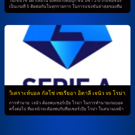
วินเชนโซ่ อิตาเลียโน่ ยังคงแรงต่อบุก ชนั ปิซ่า 1-0 เก็บชัยชนะ
เป็นเกมที่ 5 ติดต่อกันในทุกรายการ ในการแข่งขันล่าสุดของทีม
วินเชนโซ่ อิตาเลียโน่ สู้กับ ชนั ปิซ่า และสามารถคว้าชัยชนะ
ด้วยคะแนน 1-0 เป็นการเป็นเกมที่ 5 ที่ทีมนี้ได้ชนะต่อเนื่องในทุก
รายการ การแข่งขันนี้เป็นเกมที่ไม่มี เรโม่ ฟรอยเลอร์ ที่ต้องติด
โทษแบน ในขณะที่ ชาราลัมปอส ไลโกจานนิส และ ฆวน มิราน
ด้า ต้องเจ็บเล็กระหว่างเกม และ ไธส์ ดาลลิงก้า กับ ทอร์บยอร์น
เฮกเกม สภาพร่างกายไม่เต็มร้อย วินเชนโซ่ อิตาเลียโน่ ปรับเกม
รับเอา เมื่อพบกับ ลอเรนโซ่ เด ซิลเวสตรี และ นิโกโล่ คาซาเล่
ในตำแหน่งที่แน่นอน แดนกลาง ทีมวินเชนโซ่ อิตาเลียโน่ ต้อง
พยายามให้เกมของพวกเขามีประสิทธิภาพมากขึ้น โดยลุยด้วย ไซ
ม่อน […]
วิเคราะห์บอล กัลโช่ เซเรียอา อิตาลี เจนัว vs โรม่า
การทำนาย: เจนัว ต้องพบเซอร์เบีย โรม่า ในการทำนายเกมบอล
ครั้งต่อไป ทีมเจนัวจะต้องพบกับทีมเซอร์เบีย โรม่า ในสนามเหย้า
โดยทีมเจนัวกำลังมีความมั่นใจจากการแข่งขันก่อนหน้า แม้ว่า
พวกเขาจะได้เสียบ้าบายกับทีมอินเตอร์ มิลาน 0-2 ในเกมล่าสุด
แต่ก็ยังคงมีผลงานที่น่าพอใจมาจากเกมก่อนหน้านี้เมื่อพวกเขา
สามารถเอาชนะทีมโตริโน่ 3-0 บนสนามเหย้าของตน การตั้ง