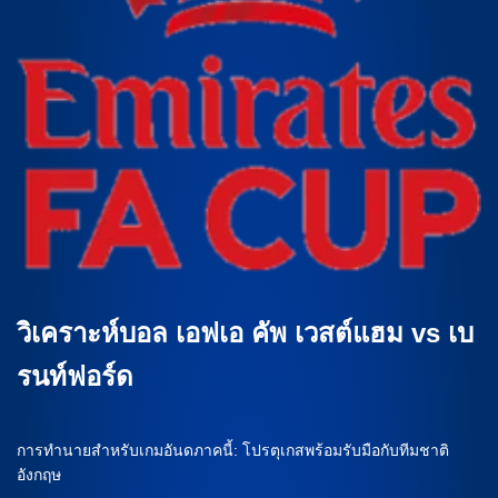
วิเคราะห์บอล เอฟเอ คัพ เวสต์แฮม vs เบ
รนท์ฟอร์ด
การทำนายสำหรับเกมอันดภาคนี้: โปรตุเกสพร้อมรับมือกับทีมชาติ
อังกฤษ