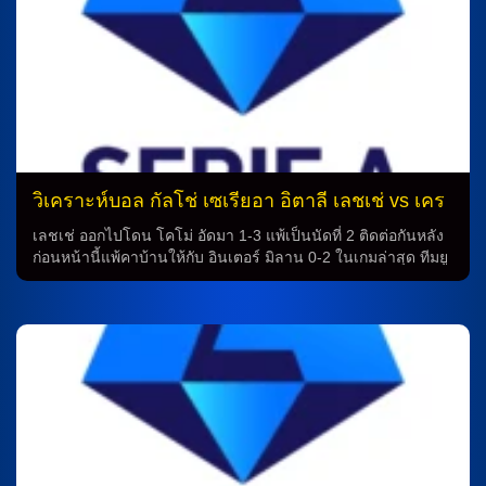
วิเคราะห์บอล กัลโช่ เซเรียอา อิตาลี เลชเช่ vs เคร
โมเนเซ่
เลชเช่ ออกไปโดน โคโม่ อัดมา 1-3 แพ้เป็นนัดที่ 2 ติดต่อกันหลัง
ก่อนหน้านี้แพ้คาบ้านให้กับ อินเตอร์ มิลาน 0-2 ในเกมล่าสุด ทีมยู
เซบิโอ ดิ ฟรานเชสโก้ กุนซือ เลชเช่ ถูกโคโม่ อัดมา 1-3 และต้อง
ยอมแพ้บ้านให้กับ อินเตอร์ มิลาน 0-2 ในนัดที่ 2 ของการแข่งขัน
ที่ต่อเนื่องกัน โดยทำให้ทีมตกอย่างต่อเนื่องจากการแพ้ 13 เกม
ติดต่อกัน ทำให้ติมนี้จำเป็นต้องมองหาวิธีในการกลับมาจากช่วง
เวลาที่ยากลำบากนี้ ความพร้อมของทีม ความพร้อมของทีมยูเซบิ
โอ ดิ ฟรานเชสโก้ อาจมีความขาดแคลนจากการสูญเสียนักเตะ
สำคัญอย่าง คาร์มาด้า และ เกียล็องด้า ที่ยังคงบาดเจ็บ ทว่า นัก
เตะอย่าง เมดอน เบริชา ก็จำเป็นต้องซ้อมร่างกายก่อนการแข่งขัน
ขณะที่เกมนี้จะพบกับการแข่งขันอีกครั้งที่เล่นในศึกแบ็กโฟร์ ด้วย
นักเตะอย่าง ดานิโล่ ไวก้า, ติอาโก้ กาเบรียล, จามิล ซีเบิร์ต และ