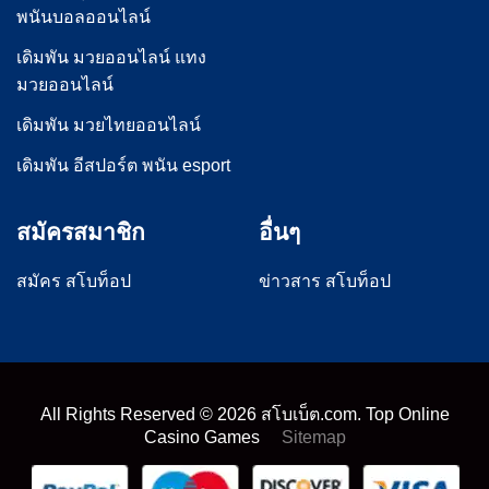
พนันบอลออนไลน์
เดิมพัน มวยออนไลน์ แทง
มวยออนไลน์
เดิมพัน มวยไทยออนไลน์
เดิมพัน อีสปอร์ต พนัน esport
สมัครสมาชิก
อื่นๆ
สมัคร สโบท็อป
ข่าวสาร สโบท็อป
All Rights Reserved ©
2026
สโบเบ็ต.com. Top Online
Casino Games
Sitemap