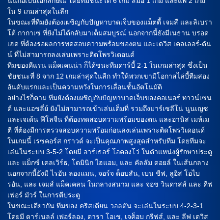
นั้นถือเป็นเอกลักษณ์ โดยทีมชนะได้ 6 เกม สมอ 1 เกม และแพ้ 2 เกม
ใน 9 เกมล่าสุดในลีก
ในขณะที่ทีมยังต้องเผชิญกับปัญหาบาดเจ็บของแม็ตตี้ เจมสื และลิเบรา
โต้ กากาเซ่ ที่ยังไม่ได้กลับมาเต็มสมบูรณ์ นอกจากนี้ยังมีเนธาน บรอด
เฮด ที่ต้องรอผลการทดสอบความพร้อมของตน และเดวิส เคลเลอร์-ดัน
น์ ที่ไม่สามารถลงเล่นเพราะติดโพรวิเดอนด์
ทีมของคีแรน แม็คเคนน่า ก็ได้ชนะทีมดาร์บี้ 2-1 ในเกมล่าสุด ซึ่งเป็น
ชัยชนะที่ 8 จาก 12 เกมล่าสุดในลีก ทำให้พวกเขามีโอกาสไล่บี้ทีมสอง
อันดับแรกและเป็นความหวังในการเลื่อนชั้นอัตโนมัติ
อย่างไรก็ตาม ทีมยังต้องเผชิญกับปัญหาบาดเจ็บของคอเนอร์ ทาวน์เซน
ด์ และแอชลี่ย์ ยังไม่สามารถเข้าเล่นเต็มที่ รวมถึงมาร์เซลีโน่ นูนเญซ
และเจเด้น ฟีโลจีน ที่ต้องทดสอบความพร้อมของตน และอานิส เมห์เม
ตี ที่ต้องมีการตรวจสอบความพร้อมก่อนลงเล่นเพราะติดโพรวิเดอนด์
ในเกมนี้ เรซคอร์ส กราวด์ จะเป็นคุณภาพสูงสุดสำหรับทีม โดยทีมจะ
เล่นในระบบ 3-5-2 โดยมี อาร์เธอร์ โอคองโว่ ในตำแหน่งผู้รักษาประตู
และ แม็กซ์ เคลเวิร์ธ, โดมินิก ไฮแอม, และ คัลลัม ดอยล์ ในเส้นกลาง
นอกจากนี้ยังมี ไรอัน ลองแมน, จอร์จ ด็อบสัน, เบน ชีฟ, ลูอิส โอไบ
รอัน, และ เจมส์ แม็คเคลน ในกลางสนาม และ จอช วินดาสส์ และ คีฟ
เฟอร์ มัวร์ ในการตีประตู
ในขณะเดียวกัน ทีมของ คริสเตียน วอลตัน จะเล่นในระบบ 4-2-3-1
โดยมี ดาร์เนลล์ เฟอร์ลอง, ดารา โอเช, เจค็อบ กรีฟส์, และ ลีฟ เดวิส