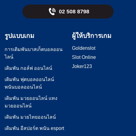
02 508 8798
รูปแบบเกม
ผู้ให้บริการเกม
Goldenslot
การเดิมพันบาสเก็ตบอลออน
ไลน์
Slot Online
Joker123
เดิมพัน กอล์ฟ ออนไลน์
เดิมพัน ฟุตบอลออนไลน์
พนันบอลออนไลน์
เดิมพัน มวยออนไลน์ แทง
มวยออนไลน์
เดิมพัน มวยไทยออนไลน์
เดิมพัน อีสปอร์ต พนัน esport