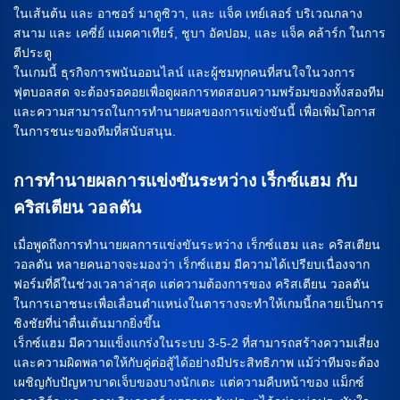
ในเส้นต้น และ อาซอร์ มาตูซิวา, และ แจ็ค เทย์เลอร์ บริเวณกลาง
สนาม และ เคซี่ย์ แมคคาเทียร์, ชูบา อัคปอม, และ แจ็ค คล้าร์ก ในการ
ตีประตู
ในเกมนี้ ธุรกิจการพนันออนไลน์ และผู้ชมทุกคนที่สนใจในวงการ
ฟุตบอลสด จะต้องรอคอยเพื่อดูผลการทดสอบความพร้อมของทั้งสองทีม
และความสามารถในการทำนายผลของการแข่งขันนี้ เพื่อเพิ่มโอกาส
ในการชนะของทีมที่สนับสนุน.
การทำนายผลการแข่งขันระหว่าง เร็กซ์แฮม กับ
คริสเตียน วอลตัน
เมื่อพูดถึงการทำนายผลการแข่งขันระหว่าง เร็กซ์แฮม และ คริสเตียน
วอลตัน หลายคนอาจจะมองว่า เร็กซ์แฮม มีความได้เปรียบเนื่องจาก
ฟอร์มที่ดีในช่วงเวลาล่าสุด แต่ความต้องการของ คริสเตียน วอลตัน
ในการเอาชนะเพื่อเลื่อนตำแหน่งในตารางจะทำให้เกมนี้กลายเป็นการ
ชิงชัยที่น่าตื่นเต้นมากยิ่งขึ้น
เร็กซ์แฮม มีความแข็งแกร่งในระบบ 3-5-2 ที่สามารถสร้างความเสี่ยง
และความผิดพลาดให้กับคู่ต่อสู้ได้อย่างมีประสิทธิภาพ แม้ว่าทีมจะต้อง
เผชิญกับปัญหาบาดเจ็บของบางนักเตะ แต่ความคืบหน้าของ แม็กซ์