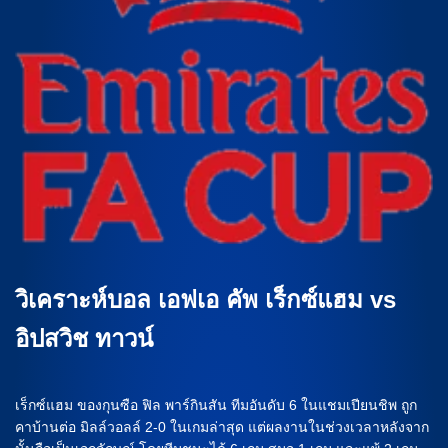
วิเคราะห์บอล เอฟเอ คัพ เร็กซ์แฮม vs
อิปสวิช ทาวน์
เร็กซ์แฮม ของกุนซือ ฟิล พาร์กินสัน ทีมอันดับ 6 ในแชมเปียนชิพ ถูก
คาบ้านต่อ มิลล์วอลล์ 2-0 ในเกมล่าสุด แต่ผลงานในช่วงเวลาหลังจาก