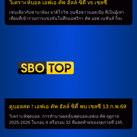
วิเคราะห์บอล เอฟเอ คัพ ฮัลล์ ซิตี้ vs เชลซี
เช่นเดียวกับซาบาท้อง ยาคิโรวิช กุนซือชาวบอสเนีย ที่เป็นผู้เท่า
เทียมที่เข้าร่วมการแข่งขันในศึกแอฟริกา คัพ ออฟ เนชั่นส์ ก็จะ
ต้องเผชิญกับความสำคัญของการทำนายผลการเล่นของทีมในเกม
ถัดไปโดยไม่มีนักเตะสำคัญอย่าง เซมี่ อาจายี่ ที่ถูกบังคับให้พัก
รักษาตัวจากบาดเจ็บเอ็นหลังหัวเข่า นอกจากนี้ยังมีนักเตะอื่นๆที่
กำลังเผชิญกับบาดเจ็บเช่น โมฮาเหม็ด เบลลูมี่, โคดี้ ดราเมห์,
ดาร์โก้ กียาบี้, แม็ตต์ ครู๊กส์ และ เอเลียต มาตาโซ่ ซึ่งอาจทำให้
ทีมต้องปรับเปลี่ยนกลยุทธ์หรือระบบเล่นในเกมถัดไป ในฝั่งของ
เลียม โรซีเนียร์ ยังต้องเผชิญกับการขาดการลงเล่นของ มาร์ก กูกู
เรย่า ที่ไม่สามารถเข้าร่วมเล่นในช่วงพักครึ่งของเกมกับ ลีดส์
เนื่องจากบาดเจ็บเอ็นหลังหัวเข่า นอกจากนี้ นักเตะอื่นๆเช่น ลีวาย
โคลวิลล์, ดาริโอ เอสซูโก้ และ เจมี่ กิทเทนส์ ยังต้องพักฟื้นจาก
อาการบาดเจ็บอย่างเดียวกัน ในขณะที่ โรมีโอ ลาเวีย ได้กลับมา
ซ้อมได้แล้ว แต่อาจไม่ได้ลงเล่นในเกมถัดไป นอกจากนี้ นักเตะ
อื่นๆเช่น รีซ เจมส์, ฟิลิป ยอร์เกนเซ่น และ […]
ดูบอลสด ! เอฟเอ คัพ ฮัลล์ ซิตี้ พบ เชลซี 13 ก.พ.69
วิเคราะห์ฟุตบอล: การทำนายผลลุ้นฟุตบอลเอฟเอ คัพ ฤดูกาล
2025-2026 ในรอบ 4 หรือรอบ 32 ทีมสุดท้ายของฤดูกาลที่ 145
ของฟุตบอลเอฟเอ คัพ นี้ ทีมที่อยู่ในอันดับที่ 4 ของลีกแชมเปี้ยนชิพ
คือ ฮัลล์ ซิตี้ จะพบกับทีมอันดับ 5 ในพรีเมียร์ลีก คือ เชลซี ใน