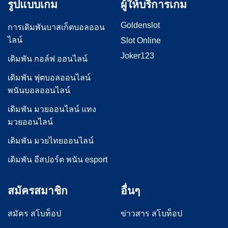
รูปแบบเกม
ผู้ให้บริการเกม
Goldenslot
การเดิมพันบาสเก็ตบอลออน
ไลน์
Slot Online
Joker123
เดิมพัน กอล์ฟ ออนไลน์
เดิมพัน ฟุตบอลออนไลน์
พนันบอลออนไลน์
เดิมพัน มวยออนไลน์ แทง
มวยออนไลน์
เดิมพัน มวยไทยออนไลน์
เดิมพัน อีสปอร์ต พนัน esport
สมัครสมาชิก
อื่นๆ
สมัคร สโบท็อป
ข่าวสาร สโบท็อป