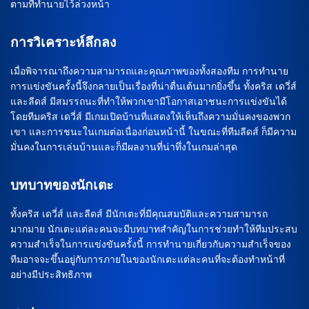
ตามที่ทำนายไว้ล่วงหน้า
การวิเคราะห์ลึกลง
เมื่อพิจารณาถึงความสามารถและคุณภาพของทั้งสองทีม การทำนาย
การแข่งขันครั้งนี้จึงกลายเป็นเรื่องที่น่าตื่นเต้นมากยิ่งขึ้น ทั้งคริส เดวี่ส์
และลีดส์ มีสมรรถนะที่ทำให้พวกเขามีโอกาสเอาชนะการแข่งขันได้
โดยทีมคริส เดวี่ส์ มีเกมเปิดบ้านที่แสดงให้เห็นถึงความมั่นคงของพวก
เขา และการชนะในเกมต่อเนื่องก่อนหน้านี้ ในขณะที่ทีมลีดส์ ก็มีความ
มั่นคงในการเล่นบ้านและก็มีผลงานที่น่าทึ่งในเกมล่าสุด
บทบาทของนักเตะ
ทั้งคริส เดวี่ส์ และลีดส์ มีนักเตะที่มีคุณสมบัติและความสามารถ
มากมาย นักเตะแต่ละคนจะมีบทบาทสำคัญในการช่วยทำให้ทีมประสบ
ความสำเร็จในการแข่งขันครั้งนี้ การทำนายเกี่ยวกับความสำเร็จของ
ทีมอาจจะขึ้นอยู่กับการภายในของนักเตะแต่ละคนที่จะต้องทำหน้าที่
อย่างมีประสิทธิภาพ