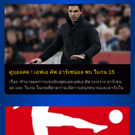
เกมติดกัน การเสนอโฉมของทีมไม่ดีเพราะมีนักเตะหลายคนเจ็บ
ไปในทางตรงข้าม ทำให้ไม่สามารถเข้าแข่งขันอย่างเต็มที่ นักเตะ
ที่บาดเจ็บรวมถึงดีวิน มูบามา, ลูอิส เบเกอร์, โรเบิร์ต โบเซนิค,
แซม กัลลาเกอร์, จูเนียร์ ชามาเดอ, และเกวิน บาซูนู อีกทีมหนึ่งที่
เกิดเหตุการณ์ไม่ค่อยดี คือทีมฟูแล่มที่อยู่ในอันดับ 12 ของพรีเมียร์
ลีก โดยทีมนี้ก็พ่ายแพ้ให้กับทีมแมนเชสเตอร์ ซิตี้ด้วยคะแนน 0-3
ทำให้เป็นการแพ้ 3 เกมติดต่อกันในลีก และแพ้ 4 จาก 5 เกมล่าสุด
สภาพของทีมฟูแล่มก็ไม่ดีเช่นกัน เพราะมีทอม แคร์นี่ย์ และ ซาซ่า
ลูคิช ที่บาดเจ็บ ทำให้ทีมต้องเสียสภาพ หนทางอย่างมาก นอกจาก
นี้หน้าทีมก็ไม่มีปัญหาเพิ่มเติม ในเกมนี้ […]
ดูบอลสด ! เอฟเอ คัพ อาร์เซน่อล พบ วีแกน 15
ก.พ.69
เรื่อง: ทำนายผลการแข่งขันฟุตบอลเอฟเอ คัพ ระหว่าง อาร์เซน่
อล และ วีแกน ในเกมที่คาดว่าจะมีความสนุกสนานและดาร์บใน
ฤดูกาล 2025-26 ของฟุตบอลอังกฤษ ทีม “ปืนใหญ่” อาร์เซน่อล จะ
พบกับทีม วีแกน ในรอบที่ 4 หรือรอบ 32 ของเอฟเอ คัพ ที่จะจัดขึ้น
ในสเตเดี้ยมในวันอาทิตย์ที่ 15 กุมภาพันธ์ 2569 เวลา 23.30
น.ตามเวลาประเทศไทย **การทำนายผล** การทำนายผลการ
แข่งขันนี้ไม่ได้ง่าย เนื่องจากทั้งสองทีมมีประวัติการพบกันมาก่อน
โดย “ปืนใหญ่” อาร์เซน่อล ได้ชนะ 3 นัด ที่พบกัน 1 นัดเสมอ และ
แพ้ 1 นัดในการพบกัน 5 ครั้งล่าสุด อย่างไรก็ตาม ทีมวีแกนนั้นยัง