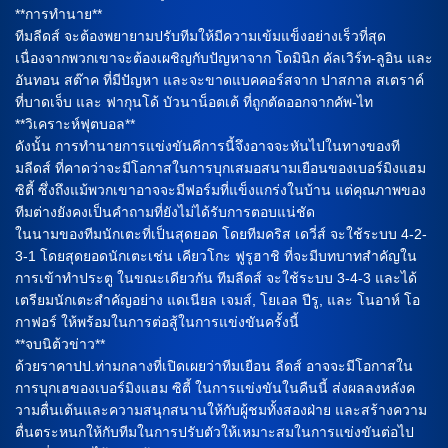
**การทำนาย**
ทีมลีดส์ จะต้องพยายามปรับทีมให้มีความเข้มแข็งอย่างเร็วที่สุด
เนื่องจากพวกเขาจะต้องเผชิญกับปัญหาจาก โดมินิก คัลเวิร์ท-ลูอิน และ
อันทอน สต๊าค ที่มีปัญหา และจะขาดแบคคอร์สจาก ปาสกาล สเตราค์
ที่บาดเจ็บ และ ฟากุนโด้ บัวนาน็อตเต้ ที่ถูกตัดออกจากคัพ-ไท
**วิเคราะห์ฟุตบอล**
ดังนั้น การทำนายการแข่งขันคีการนี้จึงอาจจะหันไปในทางของที
มลีดส์ ที่คาดว่าจะมีโอกาสในการบุกเสมอสนามเยือนของเบอร์มิงแฮม
ซิตี้ ซึ่งถึงแม้พวกเขาอาจจะมีฟอร์มที่แข็งแกร่งในบ้าน แต่คุณภาพของ
ทีมต่างยังคงเป็นคำถามที่ยังไม่ได้รับการตอบแน่ชัด
ในนามของทีมนักเตะที่เป็นสุดยอด โดยทีมคริส เดวี่ส์ จะใช้ระบบ 4-2-
3-1 โดยสุดยอดนักเตะเช่น เคียวโกะ ฟูรูฮาชิ ที่จะมีบทบาทสำคัญใน
การเข้าทำประตู ในขณะเดียวกัน ทีมลีดส์ จะใช้ระบบ 3-4-3 และได้
เตรียมนักเตะสำคัญอย่าง แดเนียล เจมส์, โยเอล ปีรู, และ โนอาห์ โอ
กาฟอร์ ให้พร้อมในการต่อสู้ในการแข่งขันครั้งนี้
**จบนิต้วข่าว**
ด้วยราคาปป.ท่ามกลางที่เปิดเผยว่าทีมเยือน ลีดส์ อาจจะมีโอกาสใน
การบุกเฮของเบอร์มิงแฮม ซิตี้ ในการแข่งขันในคืนนี้ ส่งผลลงหลังค
วามตื่นเต้นและความสนุกสนานให้กับผู้ชมทั้งสองฝ่าย และสร้างความ
ตื่นตระหนกให้กับทีมในการปรับตัวให้เหมาะสมในการแข่งขันต่อไป