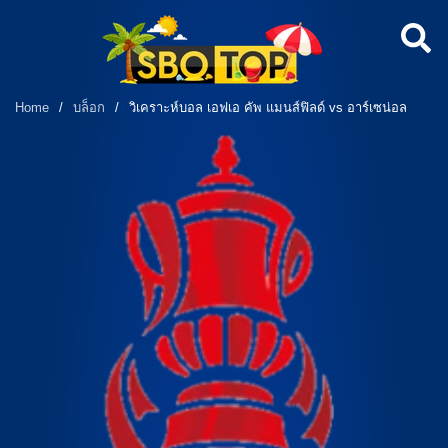
Home
/
บล็อก
/
วิเคราะห์บอล เอฟเอ คัพ แมนส์ฟิลด์ vs อาร์เซน่อล