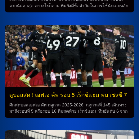
จากนัดล่าสุด อย่างไรก็ตาม ทีมยังมีข้อจำกัดในการใช้นักเตะหลัก
บาดเจ็บทำให้ต้องเริ่มต้นที่ม้านั่งสำรอง ในรายชื่อของเชลซี ยังคง
ไม่มีแม็ตตี้เจมส์, ลิเบราโต้ คาคาเซ่, โธมัส โอคอนเนอร์ และ เบน
ชีฟ ที่ยังบาดเจ็บอยู่ สำหรับนักเตะอื่น ๆ ที่มีโอกาสเริ่มต้น ได้แก่
คีฟเฟอร์ มัวร์ กองหน้ามากประสบการณ์ ที่อาจได้ลงตัวจริงในเอฟ
เอ คัพ เป็นครั้งแรกในฤดูกาลนี้ โดยดาวยิงวัย 33 ปี เป็นดาวซัลโว
ของทีมในลีกที่จำนวน 11 ประตู สถานการณ์นักเตะบาดเจ็บ
นอกจากนั้นยังมีนักเตะอื่น ๆ ที่กำลังกลับมาจากบาดเจ็บ เช่น มาร์
ก กูกูเรย่า และ โรมีโอ ลาเวีย ที่มีโอกาสกลับคืนตัวจริง และชูเอา
เปโดร อาจได้พักเปิดทางให้ เลียม ดีแล็ป ออกสตาร์ทเป็นกองหน้า
ตัวเป้า สำหรับ เปโดร เนโต้ ที่ติดโทษแบนในเกมกลางสัปดาห์กับ
แอสตัน วิลล่า พ้นโทษแบนพร้อมกลับมาเป็นตัวเลือกแล้ว แต่ ยังมี
[…]
ดูบอลสด ! เอฟเอ คัพ รอบ 5 เร็กซ์แฮม พบ เชลซี 7
มี.ค.69
ศึกฟุตบอลเอฟเอ คัพ ฤดูกาล 2025-2026 ฤดูกาลที่ 145 เดินทาง
มาถึงรอบที่ 5 หรือรอบ 16 ทีมสุดท้าย เร็กซ์แฮม ทีมอันดับ 6 จาก
ลีก แชมเปี้ยนชิพ รอบที่แล้วชนะ อิปสวิช ส่วนรอบนี้เจองานหิน
พบ เชลซี ทีมอันดับ 5 พรีเมียร์ลีก ซึ่งรอบที่แล้วบุกไปชนะ ฮัลล์ 4-
0 คู่นี้จะเตะดึกวันเสาร์ที่ 7 มีนาคม 2569 เวลา 00.45 น. เวลา
ประเทศไทย โดยสถิติเจอกันครั้งหลังสุดของคู่นี้คือในปี 2024 เกม