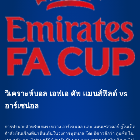
วิเคราะห์บอล เอฟเอ คัพ แมนส์ฟิลด์ vs
อาร์เซน่อล
การทำนายสำหรับเกมระหว่าง อาร์เซน่อล และ แมนเชสเตอร์ ยูไนเต็ด
กำลังเป็นเรื่องที่น่าตื่นเต้นในวงการฟุตบอล โดยมีข่าวลือว่า กุนซือ ไน