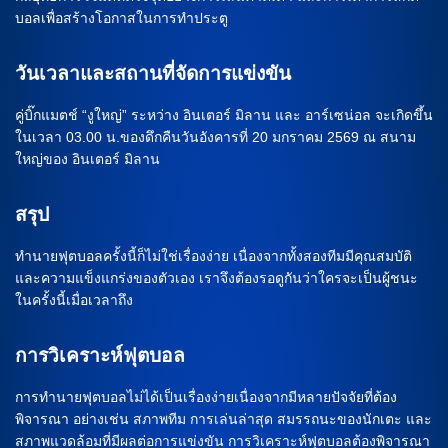
บอลเพื่อสร้างโอกาสในการทำประตู
วันเวลาและสถานที่จัดการแข่งขัน
คู่บิ๊กแมตช์ “งูใหญ่” ระหว่าง อินเตอร์ มิลาน และ อาร์เซน่อล จะเกิดขึ้น
ในเวลา 03.00 น.ของดึกคืนวันอังคารที่ 20 มกราคม 2569 ณ สนาม
ใหญ่ของ อินเตอร์ มิลาน
สรุป
ทำนายฟุตบอลครั้งนี้ก็ไม่ใช่เรื่องง่าย เนื่องจากทั้งสองทีมมีคุณสมบัติ
และความแข็งแกร่งของตัวเอง เราจึงต้องรอดูกันว่าใครจะเป็นผู้ชนะ
ในครั้งนี้เมื่อเวลาถึง
การวิเคราะห์ฟุตบอล
การทำนายฟุตบอลไม่ได้เป็นเรื่องง่ายเนื่องจากมีหลายปัจจัยที่ต้อง
พิจารณา อย่างเช่น สภาพทีม การเล่นล่าสุด สมรรถนะของนักเตะ และ
สภาพแวดล้อมที่มีผลต่อการแข่งขัน การวิเคราะห์ฟุตบอลต้องพิจารณา