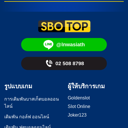
@lnwasiath
02 508 8798
รูปแบบเกม
ผู้ให้บริการเกม
Goldenslot
การเดิมพันบาสเก็ตบอลออน
ไลน์
Slot Online
Joker123
เดิมพัน กอล์ฟ ออนไลน์
เดิมพัน ฟุตบอลออนไลน์