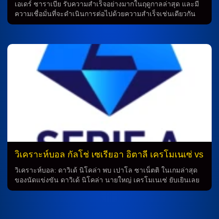
เอเดร์ ซาราเบีย รับความสำเร็จอย่างมากในฤดูกาลล่าสุด และมี
ความเชื่อมั่นที่จะดำเนินการต่อไปด้วยความสำเร็จเช่นเดียวกัน
แม้ว่าทีมจะต้องใช้สมรรถนะของนักเตะรายสำคัญอย่าง ราฟา มีร์
และ เปโดร บีกาส ที่ไม่สามารถเข้าร่วมในเกมถัดไป แต่ทีมยังคงมี
นักเตะที่สามารถสร้างความลุกโชนให้กับเกม เช่น อัลวาโร่ โรดรี
เกซ และ กราดี้ เดียงกาน่า ที่พร้อมที่จะออกสู่สนาม ในทวีป
อเมริกาใต้หลายทีมกำลังมีปัญหากับการบรรลุความสำเร็จ เมื่อมี
นักเตะสำคัญบางคนที่ไม่สามารถเข้าร่วมในเกม เช่น รูเบน วาร์
กาส และ ซซ่าร์ อัซปิลิกวยต้า แต่ทีมเช่น เอสตาดิโอ มานูเอล
มาร์ตีเนซ บาเลโร่ ก็ยังคงมีความมั่นใจในสมรรถนะของตัวเอง
ทำนายเหล่านักวิเคราะห์บอล กำลังมองว่าการทำนายในเกมนี้จะ
อยู่ใกล้เคียงกัน ทีมเอเดร์ ซาราเบีย อาจจะมีความเหนือในการ
ทำนาย เนื่องจากทีมมีสภาพทรงความมั่นใจและชนะในเกมล่าสุด
ในขณะที่ เซบีย่า อาจจะมีความเป็นเอกภาพในการทำนายด้วย
ความมั่นใจที่มีอยู่ เมื่อพิจารณาจากสมรรถนะของทีมและสภาพทีม
โดยรวม การทำนายในเกมนี้จะเป็นเรื่องที่น่าตื่นเต้นอย่างแน่นอน
วิเคราะห์บอล กัลโช่ เซเรียอา อิตาลี เครโมเนเซ่ vs
เพราะทั้งสองทีมมีความพร้อมและมีความมั่นใจในการแข่งขัน
เวโรน่า
และพร้อมที่จะให้ทุกความสามารถที่เหลือในการชนะเกม เอ็ด
วิเคราะห์บอล: ดาวิเด้ นิโคล่า พบ เปาโล ซาเน็ตติ ในเกมล่าสุด
เวิร์ด เช่น ดูบอลสด วิเคราะห์บอล และ วิเคราะห์ฟุตบอล กำลังรอ
ของนัดแข่งขัน ดาวิเด้ นิโคล่า นายใหญ่ เครโมเนเซ่ ยับเยินเลย
คอยการแข่งขันในเกมที่น่าตื่นเต้นนี้ โดยคาดว่าจะมีผลต่อผลการ
เกมโดนยูเวนตุส ถล่ม 5-0 ไม่ชนะใครเป็นเกมที่ 6 ติดต่อกันโดย
แข่งขันในฤดูกาลลีกนี้ ดังนั้น […]
แพ้ไป 4 เกม โดยตัวเขาเองจะติดโทษแบนนี้ด้วยซึ่งทาง ซิโมเน่
บาโรเน่ มือขวาจะทำหน้าที่แทน ในขณะที่ เพื่อความพร้อมในเกม