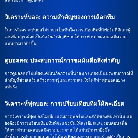
วิเคราะห์บอล: ความสำคัญของการเลือกทีม
ในการวิเคราะห์บอลไม่ว่าจะเป็นทีมใด การเลือกทีมที่มีฟอร์มที่ดีและผู้
เล่นที่สมบูรณ์จะเป็นปัจจัยสำคัญที่ช่วยให้การทำนายผลบอลมีความ
แม่นยำมากยิ่งขึ้น
ดูบอลสด: ประสบการณ์การชมมันคือสิ่งสำคัญ
การดูบอลสดไม่เพียงแค่เป็นกิจกรรมที่น่าสนุก แต่ยังเป็นประสบการณ์ที่
สำคัญที่ช่วยเสริมสร้างความรู้และความสนใจในกีฬาฟุตบอลอย่าง
แท้จริง
วิเคราะห์ฟุตบอล: การเปรียบเทียบทีมให้ละเอียด
การวิเคราะห์ฟุตบอลไม่เพียงแค่มองดูฟอร์มและสถิติของทีมเท่านั้น แต่
ยังต้องมีการเปรียบเทียบทีมที่จะแข่งขันให้ละเอียดและรอบคอบ เพื่อ
ให้การทำนายผลบอลมีความประมาณได้แม่นยำมากยิ่งขึ้น
ดังนั้น การทำนายผลบอลไม่ได้แค่เพียงแค่การเดาเบอร์ แต่ยังเป็นการ