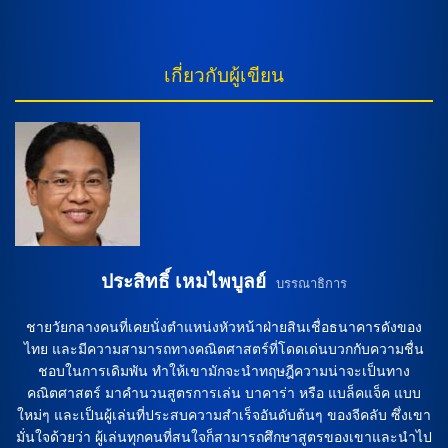
บ้าน โมนาโก กำลังเสียใจเมื่อต้องพบกับปัญหาบาดเจ็บของนักเตะ
สำคัญอย่าง ลูคัส ฮราเด็คกี้, ทาคุมิ มินามิโนะ, โมฮัมเหม็ด ซาลิ
ซู, คัสซูม วัตตาร่า, เอริค ไดเออร์ และ ปอล ป็อกบา ซึ่งทั้งหมดยัง
เกี่ยวกับผู้เขียน
ไม่พร้อมสำหรับการแข่งขัน ส่วนการจัดทัพของโมนาโกจะเป็น
ระบบ 4-2-3-1 โดยจะพร้อมกับ อันซู ฟาติ, อเล็กซานเดอร์ โกโล
วิน และ ซิมง อาดริงก้า ให้การสนับสนุนในการโจมตี ทีมเยือน เป
แอสเช ก็ไม่ได้หลีกเลี่ยงปัญหาบาดเจ็บเมื่อต้องเล่นโดยไม่มี เควน
ติน เอ็นจันตู และ ฟาเบียน รุยซ์ สองแข้งที่มีผลงานที่สำคัญ ยังไม่
พร้อมสำหรับการแข่งขัน แต่ก็ยังมีแกนหลักที่พร้อมใช้งานและจะ
มาในรูปแบบ 4-3-3 พร้อมกับส่ง เจา เนเวส ประสานงานกับ วิ
ตินญ่า ในแดนกลางและเดซิเร่ ดูเอ้, […]
ประสิทธิ์ เหมไพบูลย์
บรรณาธิการ
ชายวัยกลางคนที่เคยนั่งตำแหน่งหัวหน้าฝ่ายสินเชื่อธนาคารดังของ
ไทย และมีความสามารถทางคณิตศาสตร์ที่โดดเด่นบวกกับความชื่น
ชอบในการเดิมพัน ทำให้เขามักจะนำทฤษฎีความน่าจะเป็นทาง
คณิตศาสตร์ มาคำนวนสูตรการเล่น บาคาร่า หรือ แบล็คแจ็ค แบบ
ใหม่ๆ และเป็นผู้เล่นที่ประสบความสำเร็จอันดับต้นๆ ของจีคลับ ซึ่งเขา
มั่นใจด้วยว่า ผู้เล่นทุกคนที่สนใจก็สามารถศึกษาสูตรของเขาและนำไป