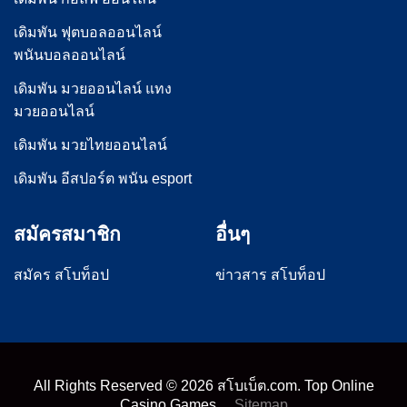
เดิมพัน ฟุตบอลออนไลน์
พนันบอลออนไลน์
เดิมพัน มวยออนไลน์ แทง
มวยออนไลน์
เดิมพัน มวยไทยออนไลน์
เดิมพัน อีสปอร์ต พนัน esport
สมัครสมาชิก
อื่นๆ
สมัคร สโบท็อป
ข่าวสาร สโบท็อป
All Rights Reserved ©
2026
สโบเบ็ต.com. Top Online
Casino Games
Sitemap