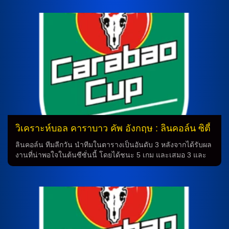
เตอร์แฮมด้วยคะแนน 2-1 ในการเดินทางมาถึงสนามของ ไบรท์
ตัน จะส่งทีมออกมาด้วยการสูญเสียมาร์ก โรเบิร์ต และ จอช เอิร์ล
ที่มีอาการบาดเจ็บรบกวนทั้งคู่ แต่ก็ยังคาดว่า กุนซือ คอเนอร์ ฮูริ
เฮน จะกลับมาแข่งขันด้วยระบบ 4-2-3-1 โดยมีเดวิส เคลเลอร์-
ดันน์ เป็นตัวจบสกอร์ที่สำคัญสำหรับทีม คาดการณ์การแข่งขัน:
ส่วนทีม ไบรท์ตัน ได้มีการแข่งขันในรอบที่แล้วโดยที่ได้บุกถล่ม อ็
อกซ์ฟอร์ด ยูไนเต็ด คู่แข่งระดับแชมเปี้ยนชิพด้วยคะแนนที่เข้าที่
สนามของ อ็อกซ์ฟอร์ด ยูไนเต็ด คาดการณ์ว่า อดัม เว็บสเตอร์ จะ
ออกเป็นอุตลุตในรายการนี้ และมีฟาเบียน เฮอร์เซเลอร์ ที่จะมี
โอกาสออกเป็นสตาร์ตอีกครั้ง หน้าเป้าของทีมจะออกมาด้วยแฮร์รี่
โฮเวลล์ เดวิส เคลเลอร์-ดันน์ ที่คาดว่าจะเป็นตัวจบสกอร์สำคัญ
ในการแข่งขันนี้ รายชื่อผู้เล่นที่คาดว่าจะเข้าสนาม: บาร์นสลี่ย์:
เมอร์ฟี่ คูเปอร์, มาเอล […]
วิเคราะห์บอล คาราบาว คัพ อังกฤษ : ลินคอล์น ซิตี้
-vs- เชลซี
ลินคอล์น ทีมลีกวัน นำทีมในตารางเป็นอันดับ 3 หลังจากได้รับผล
งานที่น่าพอใจในต้นซีซั่นนี้ โดยได้ชนะ 5 เกม และเสมอ 3 และ
แพ้เพียง 1 เกมเท่านั้น แต่ในทางกลับกัน ทีมยังไม่ได้ประสบความ
สำเร็จในการแข่งขันระดับสโมสโก คาราบาวคัพ โดยยังไม่เจอตัว
แข็งเลย โดยได้พบเพียงทีมลีกทู และลีกวันเท่านั้น ทีมลินคอล์น
กำลังมีสภาพที่ดี สภาพของทีมลินคอล์นในขณะนี้ไม่มีปัญหาใดๆ
นอกจากการขาดแอสการ์ ธอร์นและฟินลี่ย์ บาร์บรู๊คที่ต้องติดโทษ
การลงเตะ ซึ่งก็ไม่ใช่ปัญหาใหญ่ โค้ชไมเคิล สกูบาล่ากำลังมี
โอกาสสำคัญที่จะสร้างชื่อเสียงในการเจอกับทีมใหญ่ในพรีเมียร์