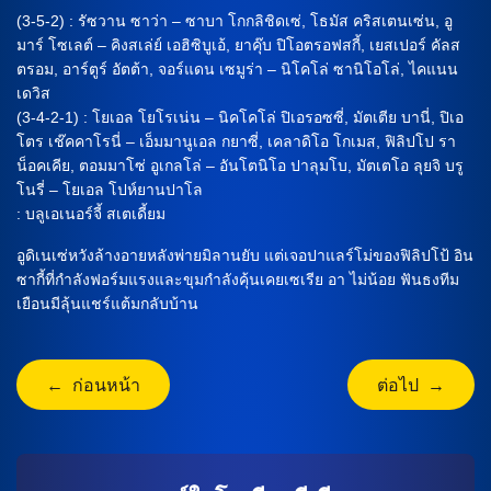
(3-5-2) : รัซวาน ซาว่า – ซาบา โกกลิชิดเซ่, โธมัส คริสเตนเซ่น, อู
มาร์ โซเลต์ – คิงสเล่ย์ เอฮิซิบูเอ้, ยาคุ๊บ ปิโอตรอฟสกี้, เยสเปอร์ คัลส
ตรอม, อาร์ตูร์ อัตต้า, จอร์แดน เซมูร่า – นิโคโล่ ซานิโอโล่, ไคแนน
เดวิส
(3-4-2-1) : โยเอล โยโรเน่น – นิคโคโล่ ปิเอรอซซี่, มัตเตีย บานี่, ปิเอ
โตร เช๊คคาโรนี่ – เอ็มมานูเอล กยาซี่, เคลาดิโอ โกเมส, ฟิลิปโป รา
น็อคเคีย, ตอมมาโซ่ อูเกลโล่ – อันโตนิโอ ปาลุมโบ, มัตเตโอ ลุยจิ บรู
โนรี่ – โยเอล โปห์ยานปาโล
: บลูเอเนอร์จี้ สเตเดี้ยม
อูดิเนเซ่หวังล้างอายหลังพ่ายมิลานยับ แต่เจอปาแลร์โม่ของฟิลิปโป้ อิน
ซากี้ที่กำลังฟอร์มแรงและขุมกำลังคุ้นเคยเซเรีย อา ไม่น้อย ฟันธงทีม
เยือนมีลุ้นแชร์แต้มกลับบ้าน
← ก่อนหน้า
ต่อไป →