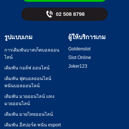
02 508 8798
รูปแบบเกม
ผู้ให้บริการเกม
Goldenslot
การเดิมพันบาสเก็ตบอลออน
ไลน์
Slot Online
Joker123
เดิมพัน กอล์ฟ ออนไลน์
เดิมพัน ฟุตบอลออนไลน์
พนันบอลออนไลน์
เดิมพัน มวยออนไลน์ แทง
มวยออนไลน์
เดิมพัน มวยไทยออนไลน์
เดิมพัน อีสปอร์ต พนัน esport