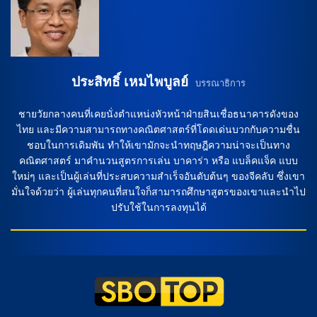
เรเดส, และอินญีโก้ เลเก้ จะเป็นผู้ควบคุมสำหรับการปกป้อง โดย
มี อูไน […]
ประสิทธิ์ เหมไพบูลย์
บรรณาธิการ
ชายวัยกลางคนที่เคยนั่งตำแหน่งหัวหน้าฝ่ายสินเชื่อธนาคารดังของ
ไทย และมีความสามารถทางคณิตศาสตร์ที่โดดเด่นบวกกับความชื่น
ชอบในการเดิมพัน ทำให้เขามักจะนำทฤษฎีความน่าจะเป็นทาง
คณิตศาสตร์ มาคำนวนสูตรการเล่น บาคาร่า หรือ แบล็คแจ็ค แบบ
ใหม่ๆ และเป็นผู้เล่นที่ประสบความสำเร็จอันดับต้นๆ ของจีคลับ ซึ่งเขา
มั่นใจด้วยว่า ผู้เล่นทุกคนที่สนใจก็สามารถศึกษาสูตรของเขาและนำไป
ปรับใช้ในการลงทุนได้