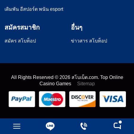
เดิมพัน อีสปอร์ต พนัน esport
สมัครสมาชิก
อื่นๆ
สมัคร สโบท็อป
ข่าวสาร สโบท็อป
All Rights Reserved ©
2026
สโบเบ็ต.com. Top Online
Casino Games
Sitemap