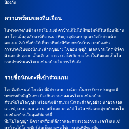
ป้องกัน
ความพร้อมของทีมเยือน
ในทางตรงกันข้าม เครโมเนเซ่ คาบ้านก็ไม่ได้มีฟอร์มที่ดีในเดือนที่ผ่าน
มา โดยเมื่อสุดสัปดาห์ที่ผ่านมา ทีมถูก อูดิเนเซ่ บุกมาอัดถึงบ้านด้วย
คะแนน 2-0 ซึ่งทำให้เห็นว่าทีมยังมีข้อบกพร่องในระบบป้องกัน
การบาดเจ็บของนักเตะสำคัญอย่าง ไซออน ซูซูกิ, อเลสซานโดร ชิร์คา
ติ และ อับดูลาย เอ็นเดียเย่ อาจจะก่อให้เกิดช่องโหว่ในทีมและเป็นโอ
กาสสำหรับเครโมเนเซ่ คาบ้านในการโต้แย้ง
รายชื่อนักเตะที่เข้าร่วมเกม
โดยทีมบีเซนเต้ ไกวต้า ที่มีประสบการณ์มากในการรักษาประตูจะมี
บทบาทสำคัญในการป้องกันเว่านของเครโมเนเซ่ คาบ้าน
ส่วนทีมโบโลญญ่า พร้อมส่งเข้าสนาม นักเตะสำคัญอย่าง นาอวล เอส
เตเวซ, เบนจามน เครมาสคี่ และ มาตอัส โลวิค พร้อมจะสู้รบกับเครโม
เนเซ่ คาบ้านในสุดสัปดาห์นี้
ทีมโบโลญญ่า มีความพร้อมที่ดีกว่าและสามารถเอาชนะเครโมเนเซ่
คาบ้านได้โดยเชียร์ลุ้นเม็ดสองชดใช้การเล่นที่ดีของทีม