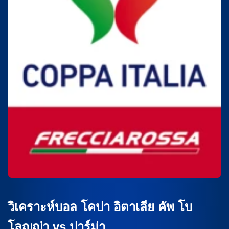
วิเคราะห์บอล โคปา อิตาเลีย คัพ โบ
โลญญ่า vs ปาร์ม่า