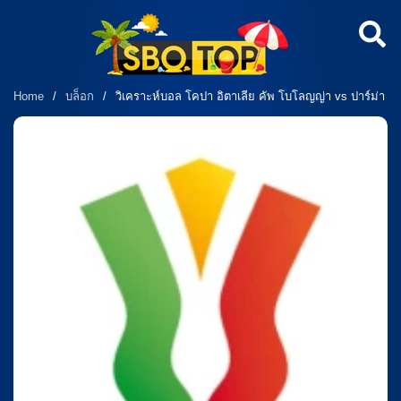
Home
/
บล็อก
/
วิเคราะห์บอล โคปา อิตาเลีย คัพ โบโลญญ่า vs ปาร์ม่า