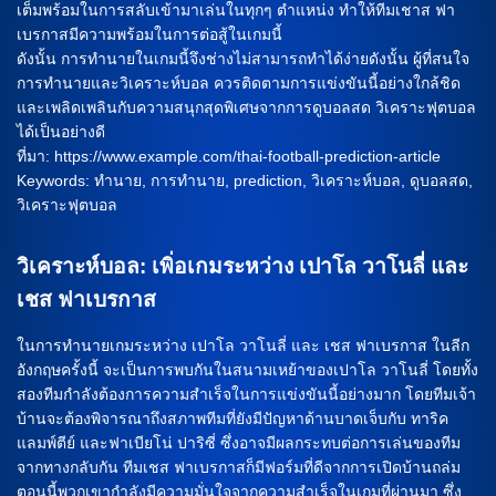
เต็มพร้อมในการสลับเข้ามาเล่นในทุกๆ ตำแหน่ง ทำให้ทีมเชาส ฟา
เบรกาสมีความพร้อมในการต่อสู้ในเกมนี้
ดังนั้น การทำนายในเกมนี้จึงช่างไม่สามารถทำได้ง่ายดังนั้น ผู้ที่สนใจ
การทำนายและวิเคราะห์บอล ควรติดตามการแข่งขันนี้อย่างใกล้ชิด
และเพลิดเพลินกับความสนุกสุดพิเศษจากการดูบอลสด วิเคราะฟุตบอล
ได้เป็นอย่างดี
ที่มา: https://www.example.com/thai-football-prediction-article
Keywords: ทำนาย, การทำนาย, prediction, วิเคราะห์บอล, ดูบอลสด,
วิเคราะฟุตบอล
วิเคราะห์บอล: เพิ่อเกมระหว่าง เปาโล วาโนลี่ และ
เชส ฟาเบรกาส
ในการทำนายเกมระหว่าง เปาโล วาโนลี่ และ เชส ฟาเบรกาส ในลีก
อังกฤษครั้งนี้ จะเป็นการพบกันในสนามเหย้าของเปาโล วาโนลี่ โดยทั้ง
สองทีมกำลังต้องการความสำเร็จในการแข่งขันนี้อย่างมาก โดยทีมเจ้า
บ้านจะต้องพิจารณาถึงสภาพทีมที่ยังมีปัญหาด้านบาดเจ็บกับ ทาริค
แลมพ์ตีย์ และฟาเบียโน่ ปาริซี่ ซึ่งอาจมีผลกระทบต่อการเล่นของทีม
จากทางกลับกัน ทีมเชส ฟาเบรกาสก็มีฟอร์มที่ดีจากการเปิดบ้านถล่ม
ตอนนี้พวกเขากำลังมีความมั่นใจจากความสำเร็จในเกมที่ผ่านมา ซึ่ง