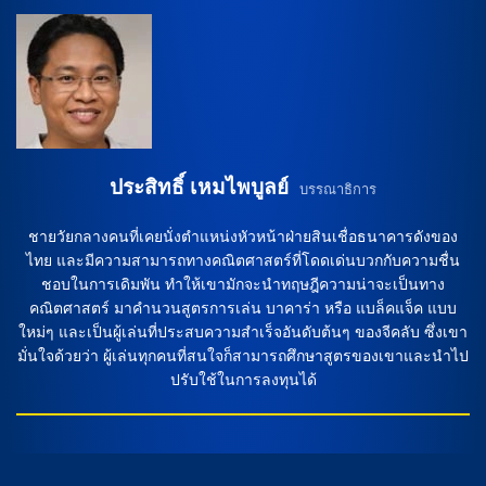
ทีม แต่ยังไม่มี โจเอล […]
ประสิทธิ์ เหมไพบูลย์
บรรณาธิการ
ชายวัยกลางคนที่เคยนั่งตำแหน่งหัวหน้าฝ่ายสินเชื่อธนาคารดังของ
ไทย และมีความสามารถทางคณิตศาสตร์ที่โดดเด่นบวกกับความชื่น
ชอบในการเดิมพัน ทำให้เขามักจะนำทฤษฎีความน่าจะเป็นทาง
คณิตศาสตร์ มาคำนวนสูตรการเล่น บาคาร่า หรือ แบล็คแจ็ค แบบ
ใหม่ๆ และเป็นผู้เล่นที่ประสบความสำเร็จอันดับต้นๆ ของจีคลับ ซึ่งเขา
มั่นใจด้วยว่า ผู้เล่นทุกคนที่สนใจก็สามารถศึกษาสูตรของเขาและนำไป
ปรับใช้ในการลงทุนได้