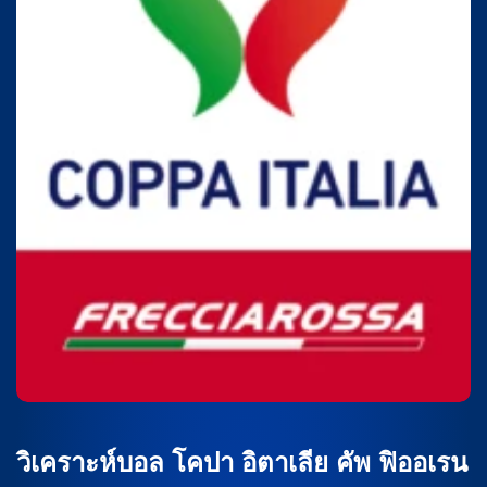
วิเคราะห์บอล โคปา อิตาเลีย คัพ ฟิออเรน