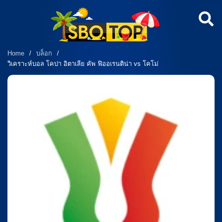
Home
/
บล็อก
/
วิเคราะห์บอล โคปา อิตาเลีย คัพ ฟิออเรนติน่า vs โคโม่