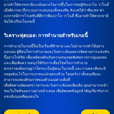
อาจทำให้พวกเขามีแรงบันดาลใจมากขึ้นในการต่อสู้กับเปาโล วาโนลี่
เมื่อพิจารณาถึงระบบการเล่นของทั้งสองทีม สังเกตได้ว่าทีมเชส ฟา
เบรกาสมีการโรเตชั่นที่ดีกว่าทีมเปาโล วาโนลี่ ซึ่งอาจทำให้พวกเขามี
ข้อได้เปรียบในเกมนี้
วิเคราะฟุตบอล: การทำนายสำหรับเกมนี้
การทำนายในเกมนี้จึงเป็นเรื่องที่ท้าทาย และไม่สามารถทำได้อย่าง
แน่นอน ผู้ที่สนใจการทำนายและวิเคราะห์บอลควรติดตามการแข่งขัน
นี้อย่างใกล้ชิด เพื่อเพลิดเพลินกับความสนุกสุดพิเศษจากการดูบอลสด
และเพื่อเพิ่มความสนุกให้กับการเสี่ยงโชคในการทำนาย
พวกเราคงต้องรอดูว่าใครจะเป็นผู้ชนะในเกมนี้ และว่าแต่ละทีมจะมี
กลยุทธ์อะไรในการเอาชนะฝ่ายตรงข้าม โดยหวังว่าทั้งสองทีมจะ
สามารถแสดงศักยภาพของตัวเองอย่างเต็มที่
เพื่อติดตามอัพเดตข่าวสารและวิเคราะห์บอลเพิ่มเติม คุณสามารถเข้า
ชมเว็บไซต์ของเราอย่างสม่ำเสมอ เพื่ออัพเดตข้อมูลสำคัญเกี่ยวกับการ
แข่งขันบอลที่คุณสนใจ