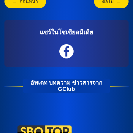
← ก่อนหน้า
ต่อไป →
แชร์ในโซเชียลมีเดีย
อัพเดท บทความ ข่าวสารจาก
GClub