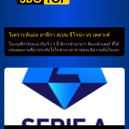
วิเคราะห์บอล ลาลีกา สเปน จีโรน่า vs เคตาเฟ่
ในเกมที่กำลังจะมาถึงเร็ว ๆ นี้ มีการทำนายว่า ทีมเจนัวเคอร์ ที่ได้
เสนอผลงานที่น่าประทับใจในช่วงเวลาล่าสุดจะมีความมั่นใจและ
พร้อมที่จะเอาชนะเกมหน้าที่จะมาถึงนี้ได้อย่างง่ายดาย ทีมนำก้าว
ข้ามแดน ในทีมของเจนัวเคอร์ มีผู้เล่นหลายคนที่กำลังมีฟิตเนสที่
ดีและพร้อมที่จะเข้าสู่สนามต่อไป อย่างเช่น มิเกล อังเคล ซาน
เชซ มูนญอซ และคริสเตียน ปอร์ตูเกส ปอร์ตู ที่มีฝีเท้าที่แม่นยำ
และพร้อมที่จะตีประตูได้อย่างแม่นยำ การทำนายการเล่น มีความ
เชื่อมั่นว่า ทีมจะเล่นด้วยความมั่นใจจากผลงานที่กระเตื้องขึ้นต่อ
เนื่อง เกมรุกมีชีวิตชีวาและจังหวะเข้าทำดูลงตัวกว่าเดิม และจะมี
การเล่นที่มีความเข้มงวด อย่างเช่น โตม่าส์ เลอมาร์ และ ไบรอัน
คีล ที่จะเป็นส่วนสำคัญในการสร้างโอกาสในการทำประตู ความ
พร้อมของทีม ทีมเจนัวเคอร์ มีความพร้อมที่จะเข้าสู่สนามอย่างเต็ม
ที่ โดยมีการฝึกฝนอย่างดีก่อนเกม และมีผู้เล่นที่พร้อมที่จะให้
ทั้งหมดในเกมสำคัญนี้ สรุป มิเกล อังเคล ซานเชซ มูนญอซ และ
คริสเตียน ปอร์ตูเกส ปอร์ตู จะเป็นส่วนสำคัญในการช่วยทีมเจนัว