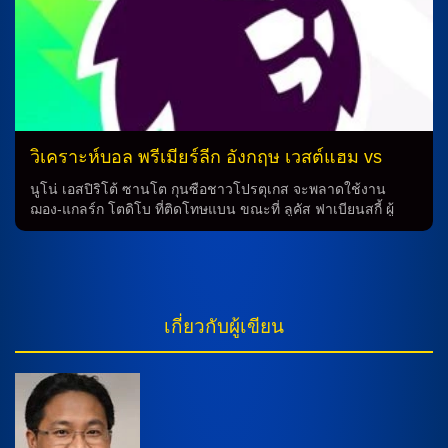
แข่งขัน วิเคราะห์ฟุตบอลระดับสูงพบว่า ลีวาย โคลวิลล์ ยังคงมี
ความชวดเหมือนเดิม แต่ทีมอาจต้องพบกับความท้าทายในการ
รักษาประตูเมื่อ ฟิลิป ยอร์เกนเซ่น ยังไม่ชัวร์กับปัญหาความฟิต ซึ่ง
อาจส่งผลต่อความสามารถในการป้องกันของทีม สำหรับ อังเดรย์
ซานโตส ที่โดนเปลี่ยนตัวออกระหว่างเกมกับ วูล์ฟส์ อาจจะต้อง
เป็นตัวเลือกได้ตามปกติ ในขณะที่ รีซ เจมส์ ก็มีโอกาสในการกลับ
มาร่วมทีมหลังจากพลาดลงเล่นตลอด 2 เกมก่อนหน้านี้ ดาเนียล
ฟาร์เค่ กุนซือชาวเยอรมัน กล่าวถึงสภาพทีมของทีมและกล่าวถึง
วิเคราะห์บอล พรีเมียร์ลีก อังกฤษ เวสต์แฮม vs
บาดเจ็บของ อันทอน ชตัค กองกลางที่จะทำให้ทีมต้องปรับเปลี่ยน
แมนฯ ยูไนเต็ด
กลยุทธ์เมื่อเข้าสู่การแข่งขัน นอกจากนี้ แดเนียล เจมส์ และ […]
นูโน่ เอสปิริโต้ ซานโต กุนซือชาวโปรตุเกส จะพลาดใช้งาน
ฌอง-แกลร์ก โตดิโบ ที่ติดโทษแบน ขณะที่ ลูคัส ฟาเบียนสกี้ ผู้
รักษาประตูสำรองก็ยังคงบาดเจ็บอยู่ จากการที่ โตดิโบ ติดโทษ
แบนทำให้ อักเซล ดิซาซี่ ที่ยืมตัวมาจาก เชลซี ได้รับโอกาส
ประเดิมสนามในเกมสุดสัปดาห์ที่ผ่านมากับ เบิร์นลี่ย์ และดาวเตะ
ชาวฝรั่งเศสก็น่าจะได้ลงเล่นต่อเนื่อง บทความ: ทำนายการ
ทำนายทะลุการสำเร็จของนูโน่ เอสปิริโต้ ซานโตและความ
เกี่ยวกับผู้เขียน
สำเร็จของทีม การทำนายในวงการฟุตบอลเป็นสิ่งที่น่าตื่นเต้น
อย่างยิ่งสำหรับผู้สนใจ และในช่วงเวลานี้ กำลังมีความสนใจและ
ความตั้งใจจากทีมและผู้เล่นหลายคน โดยเฉพาะนักเตะชาว
โปรตุเกส นูโน่ เอสปิริโต้ ซานโตและลูคัส ฟาเบียนสกี้ ในทีม นู
โน่ เอสปิริโต้ ซานโต กุนซือชาวโปรตุเกส จะพลาดใช้งาน ฌอง-
แกลร์ก โตดิโบ ที่ติดโทษแบน ขณะที่ ลูคัส ฟาเบียนสกี้ ผู้รักษา