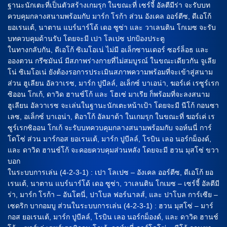
ฐานะนักเตะที่เป็นตัวสร้างเกมรุก ในขณะที่ เซร์จี้ อัลตีมีร่า จะรับบท
ควบคุมกลางสนามพร้อมกับ มาร์ก โรก้า ส่วน อังเคล ออร์ตีซ, ดีเอโก้
ยอเรนเต้, นาตาน แบร์นาร์โด้ เดอ ซูซ่า และ วาเลนติน โกเมซ จะรับ
บทควบคุมด้านรับ โดยจะมี เปา โลเปซ ปกป้องประตู
ในทางกลับกัน, ดีเอโก้ ซิเมโอเน่ ไม่มี อเล็กซานเดอร์ ซอร์ล็อธ และ
อองตวน กรีซมันน์ มีสภาพร่างกายที่ไม่สมบูรณ์ ในขณะเดียวกัน จูเลีย
โน่ ซิเมโอเน่ ยังต้องรอการประเมินสภาพความพร้อมที่จะเข้าสู่สนาม
ส่วน ฮูเลียน อัลวาเรซ, มาร์ก ปูบีลล์, อเล็กซ์ บาเอน่า, ฆอร์เค่ เรซูร์เรก
ซิออน โกเก้, ดาวิด ฮานช์โก้ และ โฮเซ่ มาเรีย ก็พร้อมที่จะลงสนาม
ฮูเลียน อัลวาเรซ จะเล่นในฐานะนักเตะหน้าเป้า โดยจะมี นีโก้ กอนซา
เลซ, อเล็กซ์ บาเอน่า, ติอาโก้ อัลมาด้า ในเกมรุก ในขณะที่ ฆอร์เค่ เร
ซูร์เรกซิออน โกเก้ จะรับบทควบคุมกลางสนามพร้อมกับ จอห์นนี่ การ์
โดโซ่ ส่วน มาร์กอส ยอเรนเต้, มาร์ก ปูบีลล์, โรบิน เลอ นอร์กม็องด์,
และ ดาวิด ฮานช์โก้ จะคอยควบคุมส่วนหลัง โดยจะมี ฮวน มุสโซ่ ขวา
บอก
ในระบบการเล่น (4-2-3-1) : เปา โลเปซ – อังเคล ออร์ตีซ, ดีเอโก้ ยอ
เรนเต้, นาตาน แบร์นาร์โด้ เดอ ซูซ่า, วาเลนติน โกเมซ – เซร์จี้ อัลตีมี
ร่า, มาร์ก โรก้า – อันโตนี่, ปาโบล ฟอร์นาลส์, และ ปาโบล การ์เซีย –
เซดริก บากอมบู ส่วนในระบบการเล่น (4-2-3-1) : ฮวน มุสโซ่ – มาร์
กอส ยอเรนเต้, มาร์ก ปูบีลล์, โรบิน เลอ นอร์กม็องด์, และ ดาวิด ฮานช์