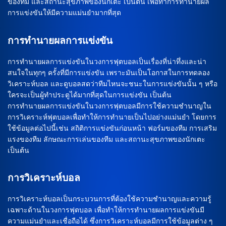
ของทีม และสถานะสุขภาพของนักเตะ เป็นต้น เพื่อทำการทำนายผล
การแข่งขันให้มีความแม่นยำมากที่สุด
การทำนายผลการแข่งขัน
การทำนายผลการแข่งขันในวงการฟุตบอลเป็นเรื่องที่น่าทึ่งและน่า
สนใจในทุกๆ ครั้งที่มีการแข่งขัน เพราะมันเป็นโอกาสในการทดลอง
วิเคราะห์บอล และดูบอลสดว่าทีมไหนจะชนะในการแข่งขันนั้น ๆ หรือ
ใครจะเป็นผู้ทำประตูได้มากที่สุดในการแข่งขัน เป็นต้น
การทำนายผลการแข่งขันในวงการฟุตบอลมีการใช้ความชำนาญใน
การวิเคราะห์ฟุตบอลเพื่อทำให้การทำนายเป็นไปอย่างแม่นยำ โดยการ
ใช้ข้อมูลต่อไปนี้เช่น สถิติการแข่งขันก่อนหน้า ฟอร์มของทีม การเสริม
แรงของทีม ลักษณะการเล่นของทีม และสถานะสุขภาพของนักเตะ
เป็นต้น
การวิเคราะห์บอล
การวิเคราะห์บอลเป็นกระบวนการที่ต้องใช้ความชำนาญและความรู้
เฉพาะด้านในวงการฟุตบอล เพื่อทำให้การทำนายผลการแข่งขันมี
ความแม่นยำและเชื่อถือได้ ซึ่งการวิเคราะห์บอลมีการใช้ข้อมูลต่าง ๆ