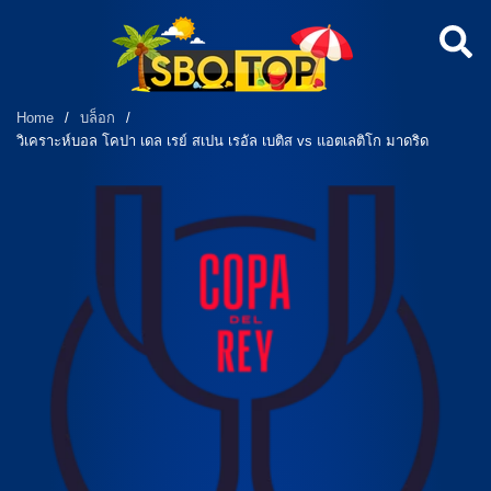
Home
/
บล็อก
/
วิเคราะห์บอล โคปา เดล เรย์ สเปน เรอัล เบติส vs แอตเลติโก มาดริด