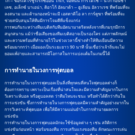
โก้ – ฆอร์เค่ เรซูร์เรกซิออน โกเก้, จอห์นนี่ การ์โดโซ่ – นีโก้ กอนซา
เลซ, อเล็กซ์ บาเอน่า, ติอาโก้ อัลมาด้า – ฮูเลียน อัลวาเรซ ที่พร้อมที่จะ
ลงสนาม และด้านกองหน้าจะมี เอสตาดิโอ ลา การ์ตูฆา ที่พร้อมที่จะ
ช่วยสนับสนุนให้ทีมมีการโจมตีที่แข็งแกร่ง
การพบกันระหว่างทีมเบติสกับทีมอัตนามาดริดหลังจากที่เกมรุกมีการ
สนุกสนาน แม้ว่าชื่อเสียงของทีมเบติสอาจเป็นรองใคร แต่ภาพลักษณ์
และความพร้อมที่ทำนายไว้ในช่วงเวลานี้ช่างทำให้ทีมเยือนมีความ
พร้อมมากกว่า เมื่อมองเป็นระยะยาว 90 นาที นั้นเชื่อว่าเจ้าถิ่นจะไม่
ยอมแพ้ง่ายและสามารถมีโอกาสในการแบ่งแต้มในเกมนี้ได้
การทำนายในวงการฟุตบอล
การทำนายในวงการฟุตบอลเป็นสิ่งที่ทุกคนที่สนใจฟุตบอลต่างก็
ต้องการทราบ เพราะเป็นเรื่องที่น่าสนใจและมีความสำคัญมากในการ
วิเคราะห์บอล หรือดูบอลสด ว่าทีมไหนจะชนะ หรือทำได้ดีกว่ากันใน
การแข่งขัน ซึ่งการทำนายในวงการฟุตบอลมีความสำคัญอย่างมากใน
การวิเคราะห์ฟุตบอล เพื่อให้มีความแม่นยำในการทำนายผลการ
แข่งขัน
การทำนายในวงการฟุตบอลมักจะใช้ข้อมูลต่าง ๆ เช่น สถิติการ
แข่งขันก่อนหน้า ฟอร์มของทีม การเสริมแรงของทีม ลักษณะการเล่น