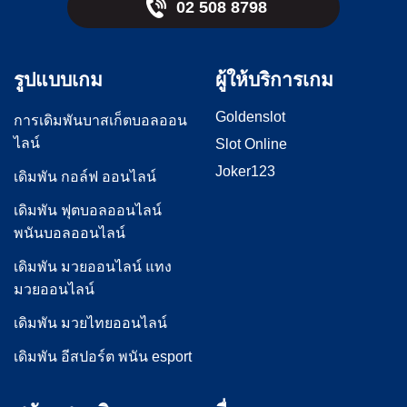
02 508 8798
รูปแบบเกม
ผู้ให้บริการเกม
Goldenslot
การเดิมพันบาสเก็ตบอลออน
ไลน์
Slot Online
Joker123
เดิมพัน กอล์ฟ ออนไลน์
เดิมพัน ฟุตบอลออนไลน์
พนันบอลออนไลน์
เดิมพัน มวยออนไลน์ แทง
มวยออนไลน์
เดิมพัน มวยไทยออนไลน์
เดิมพัน อีสปอร์ต พนัน esport