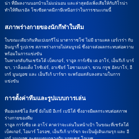
น่า ที่มีผลงานนอกบ้านไม่แน่นอน และล่าสุดยังเพิ่งเสียให้กับกิโรน่า
ทำให้ทีมเรอัล โซเซียดาดมีภาษีเหนือกว่าในการชนะเกมนี้
สภาพร่างกายของนักกีฬาในทีม
ในขณะเดียวกันทีมเปเยกรีโน่ มาตาราซโซ่ ไม่มี ยานเคล เอร์เรร่า กับ
อินญากี้ รูเปเรซ สภาพร่างกายไม่สมบูรณ์ ซึ่งอาจส่งผลกระทบต่อความ
พร้อมในการแข่งขัน
ในทางกลับกันเชรัลโด้ เบ็คเกอร์, ราอูล การ์เซีย เด อาโร่, เอ็นรีเก้ บาร์
ฆา, วาล็องแต็ง โรซิเย่ร์, อาเซียร์ โอซามเบล่า, ฆวน กรูซ อัลบาโร่, อี
เกร์ มูนญอซ และ เอ็นรีเก้ บาร์ฆา จะพร้อมสลับลงสนามในการ
แข่งขัน
การตั้งค่าทีมและรูปแบบการเล่น
ทีมอเลสซิโอ ลิสซี่ ยังไม่มี อีเกร์ เบนีโต้ ซึ่งอาจมีผลกระทบต่อสภาพ
ร่างกายของทีม
ราอูล การ์เซีย เด อาโร่ คาดว่าจะเล่นในหน้าเป้า ในขณะที่เชรัลโด้
เบ็คเกอร์, ไอมาร์ โอรอซ, เอ็นรีเก้ บาร์ฆา จะเป็นผู้เดินเกมรุก และ อี
เกร์ มูนญอซ จะคุมแดนกลางกับ มอยเซส โกเมซ