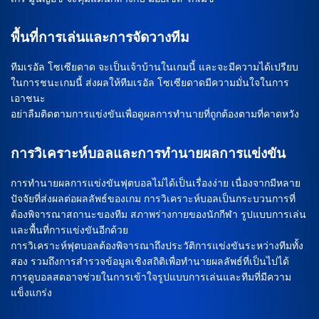
พื้นที่การเล่นและการจัดวางทีม
ทีมเรอัล โซเซียดาด จะเป็นเจ้าบ้านในเกมนี้ และจะมีความได้เปรียบ
ในการชนะเกมนี้ ส่งผลให้ทีมเรอัล โซเซียดาดมีความมั่นใจในการ
เอาชนะ
อย่าลืมติดตามการแข่งขันเพื่อดูผลการทำนายที่ถูกต้องตามที่คาดหวัง
การวิเคราะห์บอลและการทำนายผลการแข่งขัน
การทำนายผลการแข่งขันฟุตบอลไม่ได้เป็นเรื่องง่าย เนื่องจากมีหลาย
ปัจจัยที่ส่งผลต่อผลลัพธ์ของเกม การวิเคราะห์บอลเป็นกระบวนการที่
ต้องพิจารณาสถานะของทีม สภาพร่างกายของนักกีฬา รูปแบบการเล่น
และพื้นที่การแข่งขันอีกด้วย
การวิเคราะห์ฟุตบอลต้องพิจารณาถึงประวัติการแข่งขันระหว่างทีมทั้ง
สอง รวมถึงการสำรวจข้อมูลเชิงสถิติเพื่อทำนายผลลัพธ์ที่เป็นไปได้
การดูบอลสดอาจช่วยในการเข้าใจรูปแบบการเล่นและทีมที่มีความ
แข็งแกร่ง