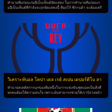
เนซ่า vs แอธเลติก บิลเบา
ทำนายทีมก่อนเกมอีเบ็นเท็นต์จัดแสดง ในการทำนายทีมก่อนเก
มอีเบ็นเท็นต์ที่กำลังจะถูกจัดแสดงนี้ ทีมกูโก้ ซีกานด้า จะต้องเตรี
ยมตัวโดยไม่มีนักเตะสำคัญอย่าง อากุสติน ปาสโตรีซ่า ปีเบ้ ซึ่ง
สภาพร่างกายของเขาไม่สมบูรณ์ในขณะนี้ นักเตะที่พร้อมต่อสู้ แต่
นักเตะอื่นๆของทีมเช่น โรดรีโก้ ซูอาเรซ, เอเนโก้ ซาตรูสเตกี
และ รูเบน โซบรีโน่ จะพร้อมที่จะเป็นตัวเลือกที่ดีในการแข่งขัน
ส่วน ลูกัส รีเบยโร่, อีบัน กาเลโร่, ฆาเบียร์ เฟร์นานเดซ บีโช่ และ
ดาเนียล ปราสชีฟ ก็พร้อมสลับเข้าสนาม แนวการเล่น ดีเอโก้ โก
ยาโด้ จะเล่นในกองหน้าคู่กับ ลูกัส รีเบยโร่ ในขณะที่ ด้านกลาง
จะมี ราฟา เตรซาโก้, ยาโย กอนซาเลซ, เซร์จี้ มาเอสเตร้, และ
ปาโก้ กอร์เตส มาร่วมทำเกม ส่วน อีบัน กาเลโร่, กีเก้ ฟอร์โนส,
มาเตีย […]
วิเคราะห์บอล โคปา เดล เรย์ สเปน เดปอร์ติโบ ลา
กอรุนญ่า vs แอตเลติโก มาดริด
ทำนายสเตตัสการบุกของทีมหนึ่งในการแข่งขันฟุตบอลเป็นสิ่งที่
ทุกคนต้องให้ความสนใจ เพราะมันสามารถช่วยให้เรารู้ล่วงหน้า
ถึงผลลัพธ์ที่เป็นไปได้ของการแข่งขัน ล่าสุดทีมหนึ่งที่ต้องการการ
ทำนายอย่างมากคือทีม อันโตนิโอ อีดาลโก้ ที่จะเข้าสู่การแข่งขัน
กับทีมคู่แข่ง ในการทำนายสเตตัสการบุกของทีมอันโตนิโอ อีดาล