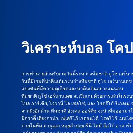
วิเคราะห์บอล โคปา
การทำนายสำหรับเกมวันนี้ระหว่างทีมชาติ กูโช่ เอร์นา
วันนี้มีเกมที่น่าตื่นเต้นระหว่างทีมชาติ กูโช่ เอร์น
แข่งขันที่มีความดุเดือดและน่าตื่นเต้นอย่างแน่นอน
ทีมชาติ กูโช่ เอร์นานเดซ จะเริ่มเกมด้วยการเล่นในระ
โบล การ์เซีย, โจวานี่ โล เซลโซ่, และ โรดรีโก้ รีเกล
จากฝั่งอีกด้าน ทีมชาติ อังเคล ออร์ตีซ จะนำทีมออกมา
มีกราดี้ เดียงกาน่า, เฟเดรีโก้ เรดอนโด้, โรดรีโก้ เมนโ
ภายในทีม มานูเอล หลุยส์ เปเยกรีนี่ ไม่มี อีสโก้ อาลา