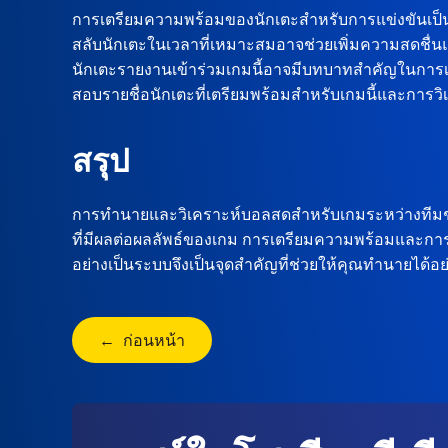
การเตรียมความพร้อมของนักเตะสำหรับการแข่งขันเป็นส
สลับนักเตะในเวลาที่เหมาะสมอาจช่วยเพิ่มความสดชื
นักเตะรายงานเข้าร่วมเกมนี้อาจมีบทบาทสำคัญในการ
สอบรายชื่อนักเตะที่เตรียมพร้อมสำหรับเกมนี้และการ
สรุป
การทำนายและวิเคราะห์บอลสดสำหรับเกมระหว่างทีมชาติ
ที่มีผลต่อผลลัพธ์ของเกม การเตรียมความพร้อมและการสล
อย่างเป็นระบบจึงเป็นจุดสำคัญที่ช่วยให้คุณทำนายได้อ
← ก่อนหน้า