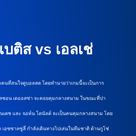
เบติส vs เอลเช่
ับทุกคนที่สนใจดูบอลสด โดยทำนายว่าเกมนี้จะเป็นการ
และ เนลซอน เดออสซ่า จะคอยคุมกลางสนาม ในขณะที่ปา
ร์รานเดซ และ จอห์น โดนัลด์ จะเป็นคนคุมกลางสนาม โดย
ด เอซซาลซูลี่ กำลังเดินทางไปเล่นในทีมชาติ ด้านกูโช่