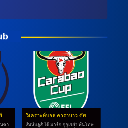
ub
์
วิเคราะห์บอล คาราบาว คัพ
อังกฤษ เชลซี vs อาร์เซน่อล
อนซา
สิงห์บลูส์ ได้ มาร์ก กูกูเรย่า พ้นโทษ