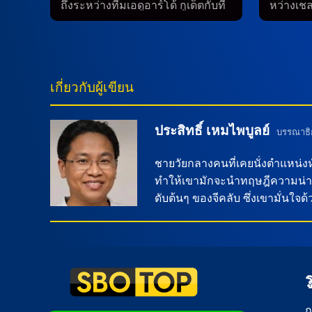
โน่
ถึงระหว่างทีมเอดูอาร์โด้ กูเด็ตกับที
หว่างเชล
มอินญีโก้เปเรซกำลังเป็นหัวข้อที่คน
อาร์เซน
ทั่วไปต่างกันกันกัน ทีมเอดูอาร์โด้ กู
รองชนะเ
เด็ตอยู่ในสภาพที่ไม่ค่อยดีเลย
รองชนะเ
เนื่องจากสมาชิกหลายคนมีสภาพ
เซน่อลจ
ร่างกายที่ไม่สมบูรณ์ ในขณะที่ที
จากพรีเมี
เกี่ยวกับผู้เขียน
มอินญีโก้เปเรซก็ไม่ได้ดีเท่าไรเช่น
โดยเกมนี
กัน ซึ่งส่งผลให้การทำนายเกมนี้เป็น
มกราคม 
สิ่งที่ท้าทาย บทความนี้จะชี้แจงถึง
เวลาปร
ประสิทธิ์ เหมไพบูลย์
สถานการณ์ของทั้งสองทีม และการ
เมื่อพิ
บรรณาธิ
ทำนายในการเล่นของนักเตะหลาย
หน้านี้
คน โดยจะมีนักเตะหลายคนจะเข้าสู่
เป็นการช
ชายวัยกลางคนที่เคยนั่งตำแหน่
สนามในเกมนี้ และเราคาดหวังว่า
จากทั้ง
ทำให้เขามักจะนำทฤษฎีความน่าจ
นักเตะหลายคนจะเป็นจุดเด่นในเกม
แข่งขันท
ดับต้นๆ ของจีคลับ ซึ่งเขามั่นใ
นี้ ในทีมเอดูอาร์โด้ กูเด็ต นักเตะที่มี
ของเชลซ
คุณสมบัติที่ดีที่สุดควรจะเป็นโตนี่
คัพ รอบ 
มาร์ตีเนซ ที่จะเล่นในตำแหน่งกอง
ด้วยการ
หน้า ร่วมกับไอตอร์ มานาสที่จะด้าน
ทำให้มีค
กลางสนาม และการ์ลอส โปรเต
แข่งขันค
โซนี่ ที่จะเป็นคนคุมแนวรับ โดยมี
ข้นและไร
ราอูล เฟร์นานเดซ ลงเฝ้าเสา ส่วนใน
ด้วยผลสี
ทีมอินญีโก้ เปเรซ นักเตะที่คาดหวัง
ทีมมีคว
ก
ในการทำเกมคือเซร์คิโอ กาเมโย่ ที่
พร้อมใน