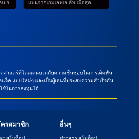
ัลเบร
แบนจากเกมเอฟเอ คัพ เมื่อสุด
สัปดาห์กลับมาเป็นตัวเลือกได้แล้ว
การ
แต่ มอยเสส ไกเซโด้ จะติดโทษแบน
ก
สวนทาง สำหรับ ลีวาย โคลวิลล์
ทีมมี
และ โรมีโอ ลาเวีย ยังคงชวดเหมือน
ายไม่
เดิมจากอาการบาดเจบ ขณะที่ มิ
ไคโล มูดริค ถูกแบนจากข้อหาใช้
สารกระตุ้น เป็นที่คาดว่า เลียม โร
กเตะ
ซีเนียร์ กุนซือคนใหม่จะมีการปรับ
จอน
ทัพจากนัดล่าสุดหลายตำแหน่ง โดย
โอ
ผู้เล่นอย่าง รีซ เจมส์, เทรโว์ ชาโล
บาห์, เอ็นโซ่ เฟร์นานเดซ, เปโดร เน
ตศาสตร์ที่โดดเด่นบวกกับความชื่นชอบในการเดิมพัน
รับ
โต้, โคล พาลเมอร์ และ ชูเอา เปโดร
็ค แบบใหม่ๆ และเป็นผู้เล่นที่ประสบความสำเร็จอัน
 เพื่อ
ต่างมีลุ้นกลับคืนตัวจริงทั้งหมด มิ
บใช้ในการลงทุนได้
ดยจะ
เกล อาร์เตต้า กุนซือชาวสเปน จะยัง
ที่จะ
ไม่มี ริคคาร์โด้ คาลาฟิออรี่ และ
เช่
คริสเตียน มอสเกร่า ที่ยังอยู่ใน
 บิค
กระบวนการฟื้นฟูอาการบาดเจบ
ดชอบ
เหมือนเดิม แม็กซ์ ดาวแมน ปีกดาว
ง
รุ่งก็ยังคงชวดจากปัญหาที่ข้อเท้า
ัครสมาชิก
อื่นๆ
ว นัก
ขณะที่ […]
,
คร สโบท็อป
ข่าวสาร สโบท็อป
อเล็ก