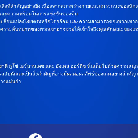
ิ่งที่สำคัญอย่างยิ่ง เนื่องจากสภาพร่างกายและสมรรถนะของนัก
่นและความพร้อมในการแข่งขันของทีม
เปลี่ยนแปลงโดยตรงหรือโดยอ้อม และความสามารถของพวกเขาอาจ
วิเคราะห์บทบาทของพวกเขาอาจช่วยให้เข้าใจถึงคุณลักษณะของเกม
 กูโช่ เอร์นานเดซ และ อังเคล ออร์ตีซ นั้นเต็มไปด้วยความสนุ
ับนักเตะเป็นสิ่งสำคัญที่อาจมีผลต่อผลลัพธ์ของเกมอย่างสำคัญ ดั
ย่างแม่นยำ