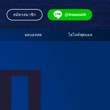
@lnwasiath
สมัครสมาชิก
ผลบอลสด
ไฮไลท์ฟุตบอล