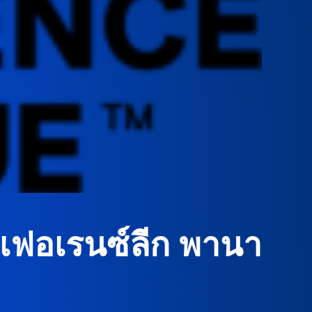
คอนเฟอเรนซ์ลีก พานา