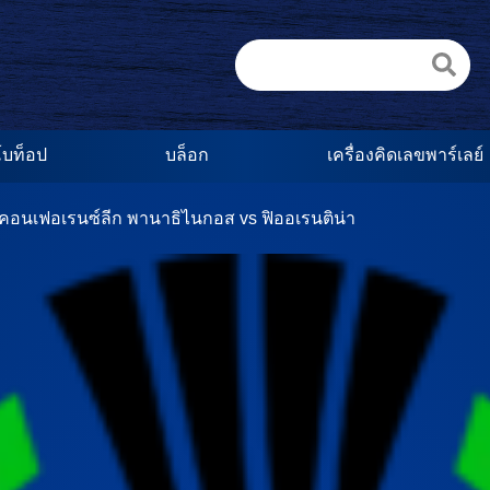
บท็อป
บล็อก
เครื่องคิดเลขพาร์เลย์
รป้า คอนเฟอเรนซ์ลีก พานาธิไนกอส vs ฟิออเรนติน่า