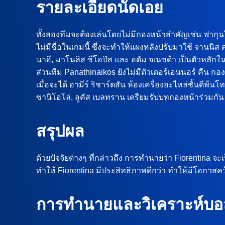
รายละเอียดนัดเอย
ทั้งสองทีมจะต้องเล่นโดยไม่มีกองหน้าสำคัญเช่น ฟากุนโด้ 
ไม่มีชื่อในเกมนี้ ซึ่งจะทำให้แผงหลังปรับมาใช้ จานนิส
นาฮี, มาโนลิส ซีโอปิส และ อดัม จเนซด้า เป็นตัวหลัก
ส่วนทีม Panathinaikos ยังไม่มีตัวเดอร์เอนนอร์ คีน กอง
เมื่อจะได้ อามีร์ ริชาร์ดสัน ห้องเครื่องอะไหล่ชั้นด
ซานิโอโล่, ลูคัส เบลทราน เตรียมรับบทกองหน้าร่วมกัน
สรุปผล
ด้วยปัจจัยต่างๆ ที่กล่าวถึง การทำนายว่า Fiorentina จ
ทำให้ Fiorentina มีประสิทธิภาพดีกว่า ทำให้มีโอกาสคว้
การทำนายและวิเคราะห์บ