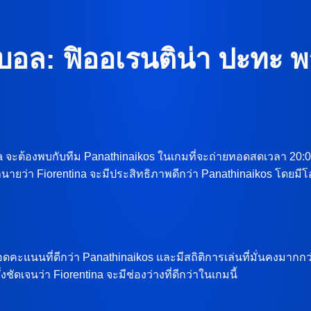
บอล: ฟิออเรนติน่า ปะทะ
a จะต้องพบกับทีม Panathinaikos ในเกมที่จะถ่ายทอดสดเวลา 20:0
่า Fiorentina จะมีประสิทธิภาพดีกว่า Panathinaikos โดยมีโอก
คะแนนที่ดีกว่า Panathinaikos และมีสถิติการเล่นที่มั่นคงมากกว่
งชัดเจนว่า Fiorentina จะมีช่องว่างที่ดีกว่าในเกมนี้