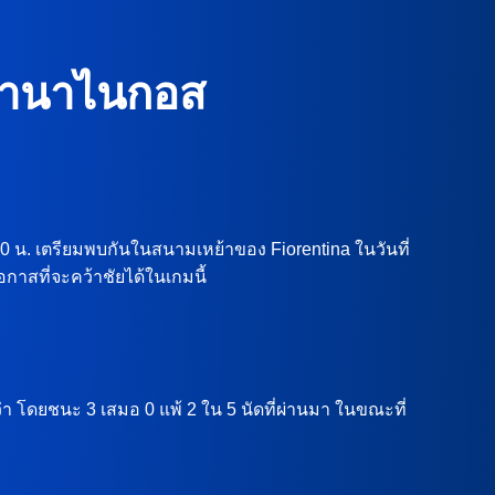
 พานาไนกอส
0 น. เตรียมพบกันในสนามเหย้าของ Fiorentina ในวันที่
าสที่จะคว้าชัยได้ในเกมนี้
า โดยชนะ 3 เสมอ 0 แพ้ 2 ใน 5 นัดที่ผ่านมา ในขณะที่