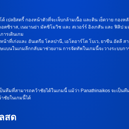
เปลยิสตรี้ กองหน้าตัวที่จะเจ็บกล้ามเนื้อ และติน เย็ดวาย กองหลังท
 คอตซิราส, เนมานย่า มัคซิโมวิช และ สเวอร์ร์ อิงเกสัน และ ฟิลิป
ในการเดินเกม
หน้าที่เก่งและ อันเดรีย โคลปานี, เอโดอาร์โด โบเว, ยาซีน อัดลี สา
ีพ้นโทษแบนในเกมลีกกลับมาช่วยงาน การจัดทัพในเกมนี้จะวางระบบการ
ะเป็นทีมที่สามารถคว้าชัยได้ในเกมนี้ แม้ว่า Panathinaikos จะเป็น
าชัยในเกมนี้ได้
อลสด