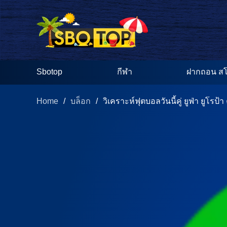
Sbotop
กีฬา
ฝากถอน สโ
Home
/
/
บล็อก
วิเคราะห์ฟุตบอลวันนี้คู่ ยูฟ่า ยูโ