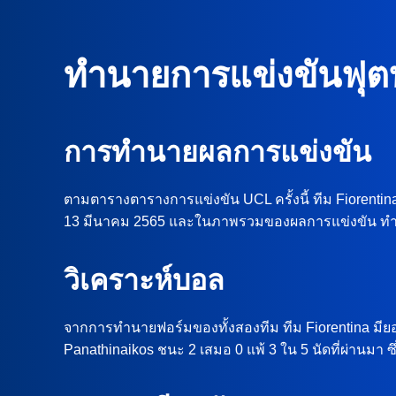
ทำนายการแข่งขันฟุต
การทำนายผลการแข่งขัน
ตามตารางตารางการแข่งขัน UCL ครั้งนี้ ทีม Fiorentin
13 มีนาคม 2565 และในภาพรวมของผลการแข่งขัน ทำนายว
วิเคราะห์บอล
จากการทำนายฟอร์มของทั้งสองทีม ทีม Fiorentina มียอด
Panathinaikos ชนะ 2 เสมอ 0 แพ้ 3 ใน 5 นัดที่ผ่านมา ซึ่