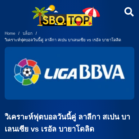
Home
/
บล็อก
/
วิเคราะห์ฟุตบอลวันนี้คู่ ลาลีกา สเปน บาเลนเซีย vs เรอัล บายาโดลิด
วิเคราะห์ฟุตบอลวันนี้คู่ ลาลีกา สเปน บา
เลนเซีย vs เรอัล บายาโดลิด