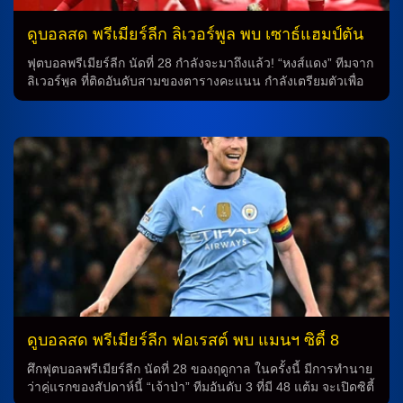
22.00 น. ตามเวลาประเทศไทย ทำนายผลการแข่งขัน: ลิเวอร์พูล
3-1 เซาธ์แฮมป์ตัน ดังนั้น ความตื่นเต้นในการดูบอลพรีเมียร์ลีก
ดูบอลสด พรีเมียร์ลีก ลิเวอร์พูล พบ เซาธ์แฮมป์ตัน
ในฤดูกาลนี้ยังคงเพิ่มขึ้นอีกเสร เราต้องติดตามการแข่งขันเพื่อดู
8 มี.ค.68
ว่าลิเวอร์พูลจะทำอย่างไรในการต่อสู้กับเซาธ์แฮมป์ตัน ความ
ฟุตบอลพรีเมียร์ลีก นัดที่ 28 กำลังจะมาถึงแล้ว! “หงส์แดง” ทีมจาก
สำคัญของการทำนายผลการแข่งขัน การทำนายผลการแข่งขัน
ลิเวอร์พูล ที่ติดอันดับสามของตารางคะแนน กำลังเตรียมตัวเพื่อ
ในฟุตบอลไม่เพียงแค่เพลิดเพลินและยินดีกับการคาดการณ์ที่ถูก
เจอกับ “นักบุญ” คือทีมเซาธ์แฮมป์ตัน ทีมที่กำลังติดอันดับสุดท้าย
ต้อง แต่ยังมีความสำคัญในเชิงกีฬาและการพนันอีกด้วย การ
ของพรีเมียร์ลีก โดยมีแต้มเพียง 9 จากการแข่งขันมา 27 นัด การ
ทำนายผลเป็นสิ่งที่น่าสนใจและสนุกสนานที่ช่วยเพิ่มความตื่นเต้น
เตะกันระหว่างทั้งสองทีมจะเกิดขึ้นในวันเสาร์ที่ 8 มีนาคม 2568
ในการติดตามการแข่งขัน วิเคราะห์ฟุตบอล การวิเคราะห์ฟุตบอล
เวลา 22.00 น.ตามเวลาประเทศไทย ในการพบกันครั้งนี้
ไม่ได้เพียงแค่ดูผลการแข่งขันที่ผ่านมา แต่ยังคำนวณและ
ลิเวอร์พูลกำลังมองหาชัยชนะเพื่อเพิ่มแต้มในตารางคะแนน และ
วิเคราะห์ตัวบ่งชี้ต่าง ๆ เช่น ฟอร์มของทีม การแข่งขันก่อนหน้า
ยังเพื่อสร้างเป้าหมายและความมั่นใจสูงสุดก่อนที่จะเข้าสู่ช่วง
การรับและทำประตู […]
สุดท้ายของฤดูกาล นอกจากนี้ เกมนี้ยังมีความสำคัญเพราะ
เป็นการทดลองสองทีมที่มีความแตกต่างกันอย่างมาก ลิเวอร์พูลที่มี
สมรรถนะแข็งแกร่งและเตะดีมาก และเซาธ์แฮมป์ตันที่ต้องต่อสู้
เพื่อหนีจากการตกอันดับสุดท้ายของลีก วิเคราะห์บอล: ลิเวอร์พูล
พบ เซาธ์แฮมป์ตัน 8 มีนาคม 2568 เมื่อพูดถึงทีมบอลที่ไม่ควร
พลาดเมื่อเข้าร่วมการทำนายบอล ก็ต้องมีทีมลิเวอร์พูลและเซาธ์
แฮมป์ตัน ซึ่งถือว่าเป็นทีมที่มีความสนุกสนานและเตะดีมาก ทำให้
ผู้ชมเตรียมตัวให้พร้อมเพื่อชมการแข่งขันอย่างสนุกสนาน คาดว่า
ดูบอลสด พรีเมียร์ลีก ฟอเรสต์ พบ แมนฯ ซิตี้ 8
เกมนี้จะเป็นการแข่งขันที่มีความดุเดือดและระทึกขวัญ ซึ่งอาจจะ
มี.ค.68
มีผลลัพธ์ที่แปลกตามากมาย ทีมลิเวอร์พูลกำลังมองหาชัยชนะเพื่อ
ศึกฟุตบอลพรีเมียร์ลีก นัดที่ 28 ของฤดูกาล ในครั้งนี้ มีการทำนาย
เพิ่มความมั่นใจในการแข่งขันต่อไป ในขณะที่เซาธ์แฮมป์ตัน
ว่าคู่แรกของสัปดาห์นี้ “เจ้าป่า” ทีมอันดับ 3 ที่มี 48 แต้ม จะเปิดซิตี้