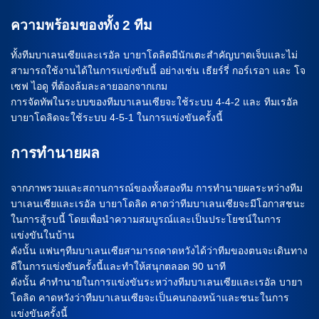
ความพร้อมของทั้ง 2 ทีม
ทั้งทีมบาเลนเซียและเรอัล บายาโดลิดมีนักเตะสำคัญบาดเจ็บและไม่
สามารถใช้งานได้ในการแข่งขันนี้ อย่างเช่น เธียร์รี่ กอร์เรอา และ โจ
เซฟ ไอดู ที่ต้องล้มละลายออกจากเกม
การจัดทัพในระบบของทีมบาเลนเซียจะใช้ระบบ 4-4-2 และ ทีมเรอัล
บายาโดลิดจะใช้ระบบ 4-5-1 ในการแข่งขันครั้งนี้
การทำนายผล
จากภาพรวมและสถานการณ์ของทั้งสองทีม การทำนายผลระหว่างทีม
บาเลนเซียและเรอัล บายาโดลิด คาดว่าทีมบาเลนเซียจะมีโอกาสชนะ
ในการสู้รบนี้ โดยเพื่อนำความสมบูรณ์และเป็นประโยชน์ในการ
แข่งขันในบ้าน
ดังนั้น แฟนๆทีมบาเลนเซียสามารถคาดหวังได้ว่าทีมของตนจะเดินทาง
ดีในการแข่งขันครั้งนี้และทำให้สนุกตลอด 90 นาที
ดังนั้น คำทำนายในการแข่งขันระหว่างทีมบาเลนเซียและเรอัล บายา
โดลิด คาดหวังว่าทีมบาเลนเซียจะเป็นคนกองหน้าและชนะในการ
แข่งขันครั้งนี้