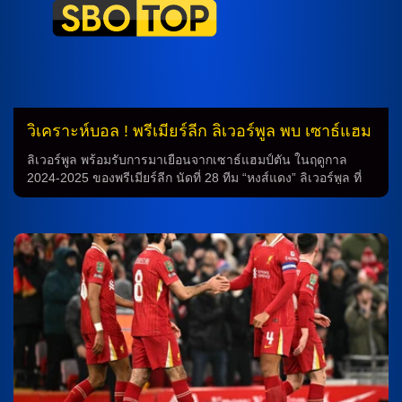
วิเคราะห์บอล ! พรีเมียร์ลีก ลิเวอร์พูล พบ เซาธ์แฮม
ป์ตัน 8 มี.ค.68
ลิเวอร์พูล พร้อมรับการมาเยือนจากเซาธ์แฮมป์ตัน ในฤดูกาล
2024-2025 ของพรีเมียร์ลีก นัดที่ 28 ทีม “หงส์แดง” ลิเวอร์พูล ที่
ติดอันดับหนึ่งกำลังพร้อมต้อนรับการมาเยือนจากทีมอันดับสุดท้าย
“นักบุญ” เซาธ์แฮมป์ตัน ที่มีเพียง 9 แต้มในฤดูกาลนี้ การทำนาย
ผลการแข่งขัน ลิเวอร์พูล ที่ประสบความสำเร็จในการชนะทีม
เซนต์แมร์รี่ในนัดก่อนหน้า มีความมั่นใจที่จะคว้าแต้มเต็มก่อนทีม
เซาธ์แฮมป์ตันในเกมนี้ วิเคราะห์บอล วิเคราะห์บอลชี้ให้เห็นว่า
ลิเวอร์พูลจะเป็นทีมที่สามารถคว้าชัยชนะในเกมนี้ เนื่องจากฟอร์ม
ที่ดีของทีมในช่วงเวลาล่าสุด ความคาดหวัง ความคาดหวังในการ
เปิดแอนฟิลด์ให้ลิเวอร์พูลคว้าแต้มเต็มก่อนเซาธ์แฮมป์ตันเป็นสิ่งที่
ทุกคนต่างรอคอย เพื่อเห็นการกระจายสัญญาณอย่างชัดเจนว่าทีม
หงส์แดงยังคงมีโอกาสคว้าแชมป์ในฤดูกาลนี้ ชมการแข่งขันสด
สำหรับผู้ที่ต้องการดูบอลสด ไม่ควรพลาดการแข่งขันระหว่าง
ลิเวอร์พูลกับเซาธ์แฮมป์ตันในวันเสาร์ที่ 8 มีนาคม 2568 เวลา