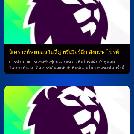
แฮม ฟอเรสต์อย่างง่ายดาย ฟอร์มล่าสุดของทั้งสองทีม น็อตติ้ง
แฮม ฟอเรสต์ มีฟอร์มล่าสุดที่ไม่ค่อนข้างดี เมื่อชนะได้เพียง 2 ใน
5 นัดที่ผ่านมา ในขณะที่ แมนเชสเตอร์ ซิตี้ มีฟอร์มที่ดีขึ้น มีการ
ชนะได้ทั้งหมด 3 นัด สภาพร่างกายของนักเตะ ทั้งสองทีมมีนักเตะ
หลักที่พร้อมเข้าสู่สนามในเวลานี้ น็อตติ้งแฮม ฟอเรสต์ มีมัตซ์
เซลส์ ยืนเซ็นเตอร์มาคู่ มูริลโล่ เกมรุกมาครบ แอนโธนี่ อีลังก้า
และ […]
วิเคราะห์ฟุตบอลวันนี้คู่ พรีเมียร์ลีก อังกฤษ ไบรท์
ตัน vs ฟูแล่ม
การทำนายการแข่งขันฟุตบอลระหว่างทีมไบรท์ตันกับฟูแล่ม
วิเคราะห์บอล: ทีมไบรท์ตันจะพบกับทีมฟูแล่มในการแข่งขันครั้งนี้
โดยมีประวัติการพบกันก่อนหน้าเป็นอย่างชัดเจน จากการทำนาย
H2H จะเห็นว่าทั้งสองทีมมีการแข่งขันกันมาอย่างสม่ำเสมอ แต่
เมื่อมองไปที่ฟอร์มล่าสุด จะเห็นว่าทีมไบรท์ตันถือเป็นผู้นำในเรื่อง
ความพร้อมของทีม การทำนาย: ทีมไบรท์ตันได้แสดงความ
แข็งแกร่งในการแข่งขันล่าสุดโดยเข้าสู่สนามเป็นทีมที่มีฟอร์มสูง
โดยทีมไบรท์ตันมีแข้งบาดเจ็บและแข้งติดแบนไปด้วย แต่ยังคงมี
แข้งที่สามารถสละออกไปแทนที่ได้ดี นอกจากนี้ หลังเสร็จสิ้น
แข่งขันกับทีมเชลซี ทีมไบรท์ตันยังคงมีฟอร์มที่แข็งแกร่ง ในทาง
กลับกัน ทีมฟูแล่มก็ไม่ต่างออกเท่าไร เข้าสู่สนามเป็นทีมที่มีความ
พร้อมในการแข่งขัน แม้ว่ามีแข้งบาดเจ็บและแข้งติดแบนไปด้วย
แต่ยังคงสามารถสละออกไปแทนที่ได้ และมีผู้รักษาประตูที่มีความ