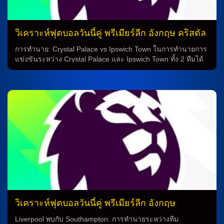
เชี่ยวชาญ ด้วยทั้งสองทีมมีฟอร์มที่ดีและความพร้อมในการ
แข่งขัน การทำนายในการชนะของทีมไบรท์ตันนั้นจะมีโอกาส
มากกว่ากับทีมฟูแล่ม โดยการเล่นในถิ่นตัวบ้านจะเป็นปัจจัยที่ช่วย
วิเคราะห์ฟุตบอลวันนี้คู่ พรีเมียร์ลีก อังกฤษ คริสตัล
เพิ่มโอกาสในการชนะอย่างมาก ด้วยความที่ทั้งสองทีมมีความ
พาเลซ vs อิปสวิช ทาวน์
พร้อมและมีฟอร์มที่ดี การทำนายในการชนะของทีมไบรท์ตันนั้น
การทำนาย: Crystal Palace vs Ipswich Town ในการทำนายการ
จะมีโอกาสมากกว่ากับทีมฟูแล่ม ท่านสามารถติดตามการแข่งขัน
แข่งขันระหว่าง Crystal Palace และ Ipswich Town ทั้ง 2 ทีมได้
เพื่อดูผลการทำนายของเราว่าจะเป็นอย่างไรในที่สุด ด้วยความ
เผชิญกันมาบ่อยมากในอดีต โดย Crystal Palace มีประวัติการพบ
พร้อมและฟอร์มที่ดีของทั้งสองทีม ทำให้การทำนายในการชนะ
กันกับ Ipswich Town อย่างแน่นอน ความพร้อมของทั้ง 2 ทีม
ของทีมไบรท์ตันนั้นมีโอกาสมากกว่าทีมฟูแล่ม ท่านสามารถเชื่อใจ
Crystal Palace ในเกมนี้จะต้องเผชิญกับปัญหาบางประการ โอลิ
ในการทำนายของเราว่าทีมไบรท์ตันจะเป็นผู้ชนะในการแข่งขัน
เวอร์ กลาสเนอร์ กุนซือของเจ้าบ้านมีผู้บาดเจ็บอยู่ 1 รายและตัว
นี้ ลุ้นเป็นอย่างมากในการทำนายผลของการแข่งขันนี้ ดูบอลสด
เจ็บค้างอีก 4 ราย ซึ่งอาจมีผลต่อความสามารถในการแข่งขันของ
ได้ที่นี่ เพื่อเสิร์จการทำนายของท่านและติดตามผลการแข่งขันได้
ทีม แต่ต้องปรับตัวให้ดีน เฮนเดอร์สัน แผงหลังยืนสามรายมา เพื่อ
อย่างใกล้ชิด การวิเคราะห์การแข่งขันฟุตบอล การวิเคราะห์
จะรองรับความสามารถของ Ipswich Town บนสนามเอเดอน โดย
ฟุตบอลเป็นกระบวนการที่ถูกนำมาใช้ในการทำนายผลการ
ความสามารถของ คริส ริชาร์ดส์, มักซ็องซ์ ลาครัวซ์, มาร์ก กูเอฮี
แข่งขันระหว่างทีม โดยการใช้ข้อมูลทั้งภายในและภายนอกของ
ในการโจมตีและ อิสไมล่า ซาร์, เอเบเรชี่ เอเซ่ […]
ทีมที่จะแข่งขัน เช่น ฟอร์มทีมล่าสุด, สถิติการพบกันระหว่างทีม,
สภาพบรรยากาศที่อาจมีผลต่อผลการแข่งขัน เป็นต้น การทำนาย
การแข่งขันฟุตบอลสามารถช่วยให้ผู้เล่น เสมือนนักวิเคราะห์บอล
มืออาชีพ สามารถวิเคราะห์ฟุตบอลเพื่อทำนายผลการแข่งขัน
เหล่านั้น และใช้ข้อมูลเหล่านั้นในการวางเดิมพันกับบริษัทพนันได้
วิเคราะห์ฟุตบอลวันนี้คู่ พรีเมียร์ลีก อังกฤษ
อย่างมั่นใจ การวิเคราะห์บอลสด การวิเคราะห์บอลสดเป็นกระ
ลิเวอร์พูล vs เซาแธมป์ตัน
บวนการที่ถูกนำมาใช้ในการวิเคราะห์การแข่งขันที่กำลังแข่งขัน
Liverpool พบกับ Southampton: การทำนายระหว่างทีม