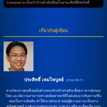
อยู่ในขณะนั้น การวิเคราะห์บอลสดจะช่วยให้ผู้เล่นสามารถ
Liverpool จะเป็นเจ้าบ้านสำคัญที่อยู่ในฐานะทีมที่มีฟอร์มที่
ติดตามสถานการณ์และการเคลื่อนไหวของทีมในตอนนั้น และนำ
แข็งแกร่ง และจะพบกับ Southampton ที่กำลังพยายามจะฟื้นฟู
ข้อมูลเหล่านั้นมาใช้ในการทำนายผลการแข่งขันอย่างถูกต้อง
ฟอร์ม การทำนายระหว่างทีมสองทีมนี้จึงเป็นเรื่องที่น่าสนใจมาก
การวิเคราะห์บอลสดเป็นเครื่องมือที่มีประโยชน์สำหรับนัก
โดยเฉพาะเมื่อพิจารณาถึงผลการแข่งขันระหว่างทั้งสองทีมใน
วิเคราะห์บอล และผู้ที่สนใจในการทำนายผลการแข่งขันฟุตบอล
ประวัติศาสตร์ H3: ประวัติระหว่างทีม การทำนายระหว่าง
เนื่องจากสามารถให้ข้อมูลที่อัพเดทและพร้อมใช้งานอยู่เสมอ สรุป
Liverpool และ Southampton มีความสำคัญมากในการวิเคราะห์
เกี่ยวกับผู้เขียน
การทำนายการแข่งขันฟุตบอลระหว่างทีมไบรท์ตันกับฟูแล่มเป็นก
บอล โดยสำรวจผลการแข่งขันระหว่างทั้งสองทีมในปีที่ผ่านมา
ระบวนการที่สำคัญในวงการฟุตบอล […]
พบว่า Liverpool มีประวัติการชนะเกมสำคัญในหลายๆ เกม ซึ่ง
เป็นประโยชน์ที่สำคัญในการทำนายระหว่างทีม H3: ฟอร์มล่าสุด
Liverpool มีฟอร์มที่แข็งแกร่ง ใน 5 เกมล่าสุด ทีมนี้ชนะ 4 เกม มี
เสมอ 1 เกม และไม่เคยแพ้ในเกมใดๆ สำหรับ Southampton
ฟอร์มล่าสุดของทีมนั้นไม่ดีเลย ทีมนี้มีแต่ชนะเพียง 1 เกม และแพ้
4 เกม ซึ่งอาจมีผลต่อการทำนายระหว่างทีม H3: ความพร้อมของ
ทั้ง 2 ทีม Liverpool มีความพร้อมที่ดี เนื่องจากทีมมีการเตรียม
ตัวอย่างดี […]
ประสิทธิ์ เหมไพบูลย์
บรรณาธิการ
ชายวัยกลางคนที่เคยนั่งตำแหน่งหัวหน้าฝ่ายสินเชื่อธนาคารดังของ
ไทย และมีความสามารถทางคณิตศาสตร์ที่โดดเด่นบวกกับความชื่น
ชอบในการเดิมพัน ทำให้เขามักจะนำทฤษฎีความน่าจะเป็นทาง
คณิตศาสตร์ มาคำนวนสูตรการเล่น บาคาร่า หรือ แบล็คแจ็ค แบบ