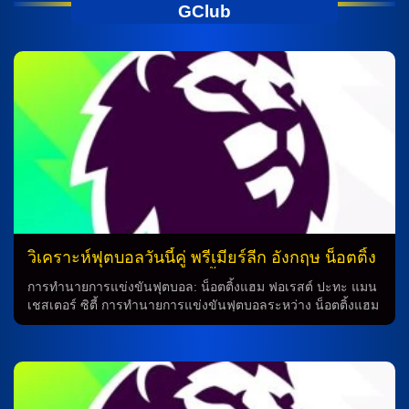
GClub
วิเคราะห์ฟุตบอลวันนี้คู่ พรีเมียร์ลีก อังกฤษ น็อตติ้ง
แฮม ฟอเรสต์ vs แมนฯ ซิตี้
การทำนายการแข่งขันฟุตบอล: น็อตติ้งแฮม ฟอเรสต์ ปะทะ แมน
เชสเตอร์ ซิตี้ การทำนายการแข่งขันฟุตบอลระหว่าง น็อตติ้งแฮม
ฟอเรสต์ กับ แมนเชสเตอร์ ซิตี้ นั้นเป็นเรื่องที่น่าตื่นเต้น ทั้งสองทีม
เต็มไปด้วยนักเตะที่มีคุณภาพ และมาพร้อมกับฟอร์มที่ดีในช่วง
เวลานี้ การพบกันในอดีต จากสถิติการพบกันในอดีต ระหว่างทั้ง
สองทีม แมนเชสเตอร์ ซิตี้มักจะครองสิทธิ์ในการชนะ เมื่อพบกัน
ก่อนหน้านี้ เมื่อปี 2024 และ 2025 ทีมแมนซิตี้คว้าชัยจากน็อตติ้ง