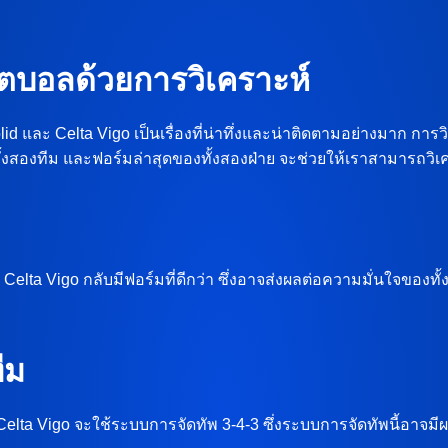
บอลด้วยการวิเคราะห์
และ Celta Vigo เป็นเรื่องที่น่าทึ่งและน่าติดตามอย่างมาก การว
ทั้งสองทีม และฟอร์มล่าสุดของทั้งสองฝ่าย จะช่วยให้เราสามารถวิ
ต่ Celta Vigo กลับมีฟอร์มที่ดีกว่า ซึ่งอาจส่งผลต่อความมั่นใจของ
ีม
Celta Vigo จะใช้ระบบการจัดทัพ 3-4-3 ซึ่งระบบการจัดทัพนี้อาจม