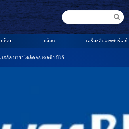
บท็อป
บล็อก
เครื่องคิดเลขพาร์เลย์
น เรอัล บายาโดลิด vs เซลต้า บีโก้