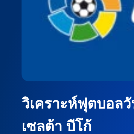
วิเคราะห์ฟุตบอลวั
เซลต้า บีโก้