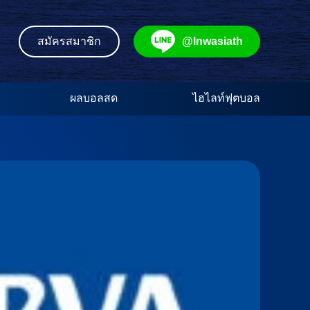
@lnwasiath
สมัครสมาชิก
ผลบอลสด
ไฮไลท์ฟุตบอล