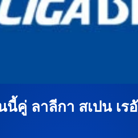
นนี้คู่ ลาลีกา สเปน เร