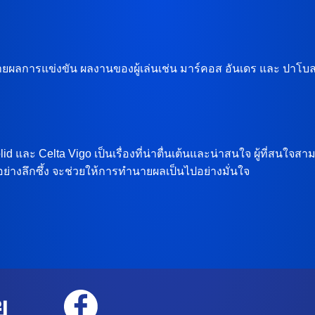
นายผลการแข่งขัน ผลงานของผู้เล่นเช่น มาร์คอส อันเดร และ ปาโบล
 และ Celta Vigo เป็นเรื่องที่น่าตื่นเต้นและน่าสนใจ ผู้ที่สน
่างลึกซึ้ง จะช่วยให้การทำนายผลเป็นไปอย่างมั่นใจ
ย