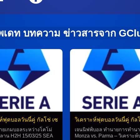
ัพเดท บทความ ข่าวสารจาก GCl
์ฟุตบอลวันนี้คู่ กัลโช่ เซ
วิเคราะห์ฟุตบอลวันนี้คู่ กัล
อิตาลี เอซี มิลาน vs โค
เรียอา อิตาลี มอนซ่า vs ปา
ายเกมบอลระหว่างโคโม่
เจนนิฟฟ์บอล ทำนายการทำนา
 มิลาน H2H 15/03/25 SEA
Monza vs. Parma – วิเคราะห