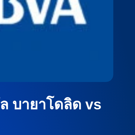
อัล บายาโดลิด vs