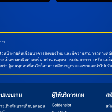
น 17:00 โคโม่ 14/01/25
ดูบอลสด H2H 15/03/25 SEA
ม่ 1 – 2 AC มิลาน
Monza 14 : 00 Parma 28/12/
 CLF โคโม่ 1 – 2 AC มิ
SEA Parma 2 – 1 Monza 02/0
05/03 SEA AC มิลาน 2 – 0
SEB Monza 1 – 1 Parma 17/1
/12/02 SEA โคโม่ 1 – 2
SEB Parma 0 – 0 Monza Mo
น การทำนาย: การพบกัน
กำลังจะพบกับ Parma ในการ
ีม AC มิลาน และ โคโม่ มี
แข่งขันในเกมที่เข้ามา ทีม Mo
ึกษาที่น่าสนใจ โดย AC มิ
ได้ดำเนินการอย่างกว้างขวาง
ามเสถียรมากกว่าในการ
ช่วง 5 เกมที่ผ่านมา โดยที่ได้ช
การ
โม่ และมักเป็นทีมที่ได้
เสมอ 1 และแพ้ 4 เกม ในขณะที
่ดีขึ้นในการแข่งขันล่าสุด
Parma […]
งหัวหน้าฝ่ายสินเชื่อธนาคารดังของไทย และมีความสามารถทางคณิ
าน […]
ะเป็นทางคณิตศาสตร์ มาคำนวนสูตรการเล่น บาคาร่า หรือ แบล็คแจ
จด้วยว่า ผู้เล่นทุกคนที่สนใจก็สามารถศึกษาสูตรของเขาและนำไปปรั
รูปแบบเกม
ผู้ให้บริการเกม
สม
Goldenslot
ารเดิมพันบาสเก็ตบอลออน
สมั