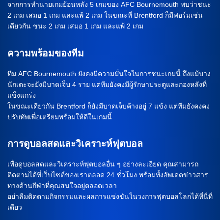
จากการทำนายเกมย้อนหลัง 5 เกมของ AFC Bournemouth พบว่าชนะ
2 เกม เสมอ 1 เกม และแพ้ 2 เกม ในขณะที่ Brentford ก็มีฟอร์มเช่น
เดียวกัน ชนะ 2 เกม เสมอ 1 เกม และแพ้ 2 เกม
ความพร้อมของทีม
ทีม AFC Bournemouth ยังคงมีความมั่นใจในการชนะเกมนี้ ถึงแม้บาง
นักเตะจะยังมีบาดเจ็บ 4 ราย แต่ทีมยังคงมีผู้รักษาประตูและกองหลังที่
แข็งแกร่ง
ในขณะเดียวกัน Brentford ก็ยังมีบาดเจ็บค้างอยู่ 7 แข้ง แต่ทีมยังคงคง
ปรับทัพเพื่อเตรียมพร้อมให้ดีในเกมนี้
การดูบอลสดและวิเคราะห์ฟุตบอล
เพื่อดูบอลสดและวิเคราะห์ฟุตบอลอื่น ๆ อย่างละเอียด คุณสามารถ
ติดตามได้ที่เว็บไซต์ของเราตลอด 24 ชั่วโมง พร้อมทั้งอัพเดตข่าวสาร
ทางด้านกีฬาที่คุณสนใจอยู่ตลอดเวลา
อย่าลืมติดตามกิจกรรมและผลการแข่งขันในวงการฟุตบอลโลกได้ที่นี่ที่
เดียว