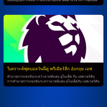
เต้นและรอคอยการแข่งขันระหว่างทีมเซาธ์แฮมป์ตันกับทีมวูล์ฟ
Nottingham Forest กำลังเป็นเรื่องที่น่าติดตามในวงการฟุตบอล
แฮมป์ตันที่กำลังจะเกิดขึ้นในเร็วๆนี้ แฟนพันธุ์แท้ไม่ควรพลาด
โดยมีประวัติการเจอกันมากมายในอดีตที่เต็มไปด้วยความ
การติดตามเพื่อเห็นผลการแข่งขันที่น่าตื่นเต้นและโดดเด่นใน
สนุกสนานและตื่นเต้น ประวัติการพบกัน การทำนายบอลระหว่าง
ทุกๆ ช่วงเวลาของการแข่งขันทั้งสองทีม ดังนั้น การทำนายผล
Ipswich Town กับ Nottingham Forest มีประวัติการพบกัน
การแข่งขันฟุตบอลระหว่างทีมเซาธ์แฮมป์ตันกับทีมวูล์ฟแฮมป์ตัน
มากมาย ซึ่งทั้งสองทีมเคยเจอกันในบรรดารายการต่างๆ โดยมีผล
จึงเป็นเรื่องที่น่าตื่นเติบและน่าจดจำสำหรับแฟนพันธุ์แท้ของทั้ง
การแข่งขันที่ค่อนข้างคู่เค้ากัน การทำนายบอลระหว่าง Ipswich
สองทีมในช่วงเวลานี้ อย่าลืมติดตามการแข่งขันที่น่าตื่นเต้นนี้เพื่อ
Town กับ Nottingham Forest ทั้งสองทีมมีความสามารถและ
เห็นผลการแข่งขันที่น่าสนใจและไม่ควรพลาดในการเข้าชมใน
ความเข้มแข็งในการแข่งขันเท่าเทียม ฟอร์มล่าสุด จากการ
ช่องทางการถ่ายทอดสดที่หลากหลาย การทำนายผลการแข่งขัน
วิเคราะห์ฟุตบอลล่าสุด ทีม Ipswich Town มีฟอร์มไม่ดีเลย โดยที่
ฟุตบอล: ทีมเซาธ์แฮมป์ตัน ปะทะ ทีมวูล์ฟแฮมป์ตัน การทำนายผล
ได้ชนะเพียง 1 ครั้ง และแพ้ถึง 4 ครั้ง ใน 5 นัดที่ผ่านมา ในขณะ
การแข่งขันฟุตบอลระหว่างทีมเซาธ์แฮมป์ตันกับทีมวูล์ฟแฮมป์ตัน
เดียวกันทีม Nottingham Forest ก็ไม่ได้มีฟอร์มที่ดีเหมือนกัน เมื่อมี
เป็นเรื่องที่ต้องพิจารณาด้านการศึกษาวิเคราะห์บอลและการ
ชัยชนะ 2 นัด และแพ้ถึง 2 นัด ความพร้อมของทั้ง 2 ทีม สำหรับ
ทำนายอย่างละเอียด เพื่อด้วยเหตุผลที่ทั้งสองทีมมีประวัติการพบ
ทีม Ipswich […]
กันมาอย่างยาวนาน ซึ่งทำให้ผลการแข่งขันสามารถทำนายได้
แม่นยำมากขึ้น เมื่อพิจารณาถึงฟอร์มของทีมวูล์ฟแฮมป์ตันในช่วง
วิเคราะห์ฟุตบอลวันนี้คู่ พรีเมียร์ลีก อังกฤษ เอฟ
เวลาล่าสุด พบว่าพวกเขามีฟอร์มที่มั่นคงและสามารถสร้างความ
เวอร์ตัน vs เวสต์แฮม
เสมอภาคกับทีมเซาธ์แฮมป์ตันได้อย่างมีเสถียรภาพ นอกจากนี้
ทำนายการแข่งขันระหว่างเวสต์แฮม ยูไนเต็ด กับ เอฟเวอร์ตัน
การวิเคราะห์ฟุตบอลต่างๆ ยังชี้ให้เห็นว่าทีมวูล์ฟแฮมป์ตันมีความ
การทำนายการแข่งขันระหว่างเวสต์แฮม ยูไนเต็ดกับ เอฟเวอร์ตัน
พร้อมที่ดีกว่าเมื่อเทียบกับทีมเซาธ์แฮมป์ตันในช่วงนี้ โค้ชแอ็ดเดีย
ในวันที่ 30 กรกฎาคม 25 นี้เป็นหนึ่งในเกมที่น่าติดตามอย่างมาก
น ยูริชจะต้องเผชิญกับปัญหาของผู้เล่นบาดเจ็บที่อาจส่งผลกระทบ
เนื่องจากทั้งสองทีมมีฟอร์มแข่งขันที่น่าสนใจ ฟอร์มของทั้งสองทีม
ต่อสมรรถนะของทีมเซาธ์แฮมป์ตันในการแข่งขันนี้ การพยายาม
เวสต์แฮม ยูไนเต็ดได้เข้ามาในเกมนี้พร้อมกับฟอร์มที่ดูดี โดยชนะ
หาทางแก้ไขและปรับปรุงกลยุทธ์ในการต่อสู้กับทีมวูล์ฟแฮมป์ตัน
2 เสมอ 0 และแพ้ 3 ใน 5 นัดที่ผ่านมา แม้จะมีบางนักเตะที่มี
จึงมีความสำคัญมาก ด้วยความตื่นเต้นและความสนุกสนานที่จะ
บาดแผล แต่ทีมยังคงมีความสมบูรณ์และพร้อมที่จะต่อสู้ในเกมนี้