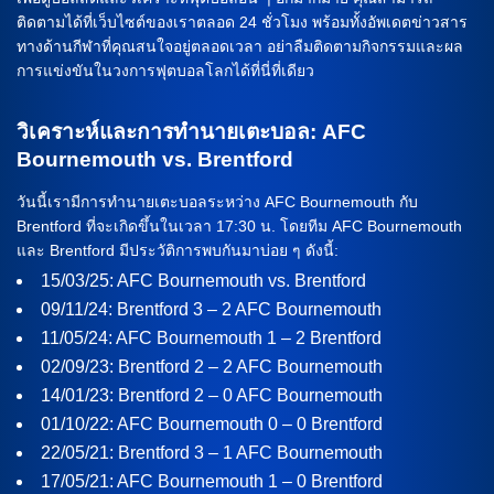
ติดตามได้ที่เว็บไซต์ของเราตลอด 24 ชั่วโมง พร้อมทั้งอัพเดตข่าวสาร
ทางด้านกีฬาที่คุณสนใจอยู่ตลอดเวลา อย่าลืมติดตามกิจกรรมและผล
การแข่งขันในวงการฟุตบอลโลกได้ที่นี่ที่เดียว
วิเคราะห์และการทำนายเตะบอล: AFC
Bournemouth vs. Brentford
วันนี้เรามีการทำนายเตะบอลระหว่าง AFC Bournemouth กับ
Brentford ที่จะเกิดขึ้นในเวลา 17:30 น. โดยทีม AFC Bournemouth
และ Brentford มีประวัติการพบกันมาบ่อย ๆ ดังนี้:
15/03/25: AFC Bournemouth vs. Brentford
09/11/24: Brentford 3 – 2 AFC Bournemouth
11/05/24: AFC Bournemouth 1 – 2 Brentford
02/09/23: Brentford 2 – 2 AFC Bournemouth
14/01/23: Brentford 2 – 0 AFC Bournemouth
01/10/22: AFC Bournemouth 0 – 0 Brentford
22/05/21: Brentford 3 – 1 AFC Bournemouth
17/05/21: AFC Bournemouth 1 – 0 Brentford