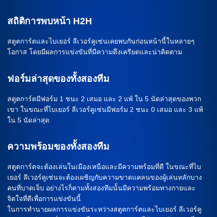
สถิติการพบหน้า H2H
สตูตการ์ตและไบเยอร์ ลีเวอร์คูเซ่นเคยพบกันก่อนหน้านี้ในหลายๆ
โอกาส โดยมีผลการแข่งขันที่มีความตึงเครียดและน่าติดตาม
ฟอร์มล่าสุดของทั้งสองทีม
สตูตการ์ตมีฟอร์ม 1 ชนะ 2 เสมอ และ 2 แพ้ ใน 5 นัดล่าสุดของพวก
เขา ในขณะที่ไบเยอร์ ลีเวอร์คูเซ่นมีฟอร์ม 2 ชนะ 0 เสมอ และ 3 แพ้
ใน 5 นัดล่าสุด
ความพร้อมของทั้งสองทีม
สตูตการ์ตจะต้องเล่นในเมืองเหนือและมีความพร้อมที่ดี ในขณะที่ไบ
เยอร์ ลีเวอร์คูเซ่นจะต้องเผชิญกับความขาดแคลนของผู้เล่นหลักบาง
คนที่บาดเจ็บ อย่างไรก็ตามทั้งสองทีมนั้นมีความพร้อมทางกายและ
จิตใจที่ดีเพื่อการแข่งขันนี้
ในการทำนายผลการแข่งขันระหว่างสตูตการ์ตและไบเยอร์ ลีเวอร์คู