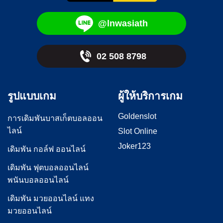
@lnwasiath
02 508 8798
รูปแบบเกม
ผู้ให้บริการเกม
Goldenslot
การเดิมพันบาสเก็ตบอลออน
ไลน์
Slot Online
Joker123
เดิมพัน กอล์ฟ ออนไลน์
เดิมพัน ฟุตบอลออนไลน์
พนันบอลออนไลน์
เดิมพัน มวยออนไลน์ แทง
มวยออนไลน์