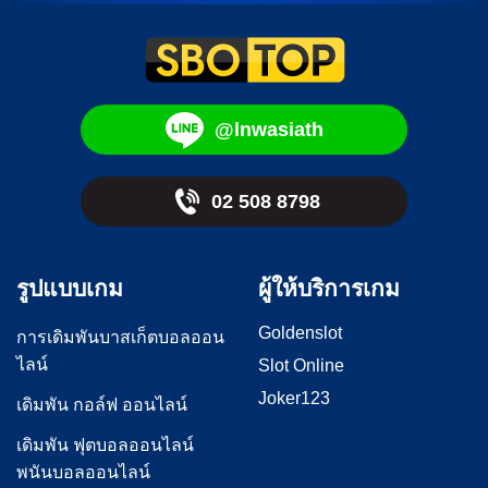
@lnwasiath
02 508 8798
รูปแบบเกม
ผู้ให้บริการเกม
Goldenslot
การเดิมพันบาสเก็ตบอลออน
ไลน์
Slot Online
Joker123
เดิมพัน กอล์ฟ ออนไลน์
เดิมพัน ฟุตบอลออนไลน์
พนันบอลออนไลน์