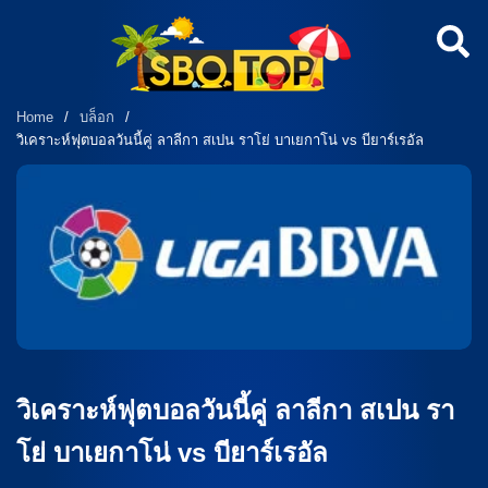
Home
/
บล็อก
/
วิเคราะห์ฟุตบอลวันนี้คู่ ลาลีกา สเปน ราโย่ บาเยกาโน่ vs บียาร์เรอัล
วิเคราะห์ฟุตบอลวันนี้คู่ ลาลีกา สเปน รา
โย่ บาเยกาโน่ vs บียาร์เรอัล