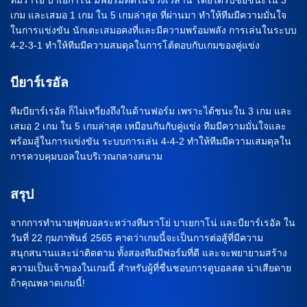
เกม และเสมอ 1 เกม ใน 5 เกมล่าสุด ที่ผ่านมา ทำให้ทีมมีความมั่นใจ
ในการแข่งขัน นักเตะเสมอคงที่และมีความพร้อมพลัง การเล่นในระบบ
4-2-3-1 ทำให้ทีมมีความสมดุลในการโต้ตอบกับเกมของคู่แข่ง
บียาร์เรอัล
ทีมบียาร์เรอัล ก็ไม่เหวี่ยงถึงในด้านฟอร์ม เพราะได้ชนะใน 3 เกม และ
เสมอ 2 เกม ใน 5 เกมล่าสุด เหมือนกันกับคู่แข่ง ทีมมีความมั่นใจและ
พร้อมสู้ในการแข่งขัน ระบบการเล่น 4-4-2 ทำให้ทีมมีความเสมดุลใน
การควบคุมบอลในบริเวณกลางสนาม
สรุป
จากการทำนายฟุตบอลระหว่างทีมราโย่ บาเยกาโน่ และบียาร์เรอัล ใน
วันที่ 22 กุมภาพันธ์ 2565 คาดว่าเกมนี้จะเป็นการต่อสู้ที่มีความ
สนุกสนานและน่าติดตาม ทั้งสองทีมมีฟอร์มที่ดี และจะพยายามสร้าง
ความเป็นเจ้าของในเกมนี้ สำหรับผู้ที่ชื่นชอบการดูบอลสด น่าเสียดาย
ถ้าคุณพลาดเกมนี้!