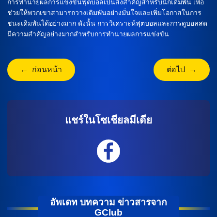
การทำนายผลการแข่งขันฟุตบอลเป็นสิ่งสำคัญสำหรับนักเดิมพัน เพื่อ
ช่วยให้พวกเขาสามารถวางเดิมพันอย่างมั่นใจและเพิ่มโอกาสในการ
ชนะเดิมพันได้อย่างมาก ดังนั้น การวิเคราะห์ฟุตบอลและการดูบอลสด
มีความสำคัญอย่างมากสำหรับการทำนายผลการแข่งขัน
← ก่อนหน้า
ต่อไป →
แชร์ในโซเชียลมีเดีย
อัพเดท บทความ ข่าวสารจาก
GClub