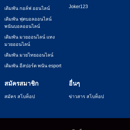
Joker123
เดิมพัน กอล์ฟ ออนไลน์
เดิมพัน ฟุตบอลออนไลน์
พนันบอลออนไลน์
เดิมพัน มวยออนไลน์ แทง
มวยออนไลน์
เดิมพัน มวยไทยออนไลน์
เดิมพัน อีสปอร์ต พนัน esport
สมัครสมาชิก
อื่นๆ
สมัคร สโบท็อป
ข่าวสาร สโบท็อป