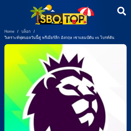
Home
/
บล็อก
/
วิเคราะห์ฟุตบอลวันนี้คู่ พรีเมียร์ลีก อังกฤษ เซาแธมป์ตัน vs ไบรท์ตัน