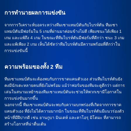
การทำนายผลการแข่งขัน
จากการวิเคราะห์บอลระหว่างทีมเซาแทมป์ตันกับไบรท์ตัน ทีมเซา
แทมป์ตันมีฟอร์มใน 5 เกมที่ผ่านมาค่อนข้างไม่ดี เพียงชนะได้เพียง 1
เกม และแพ้ถึง 4 เกม ในขณะที่ทีมไบรท์ตันมีฟอร์มที่ดีกว่า ชนะ 3 เกม
และแพ้เพียง 2 เกม เห็นได้ชัดว่าทีมไบรท์ตันมีความพร้อมที่ดีกว่าใน
การแข่งขันนี้
ความพร้อมของทั้ง 2 ทีม
ทีมเซาแทมป์ตันจะต้องพบกับการขาดแคนตัวเอง ส่วนทีมไบรท์ตันยัง
คงมีนักเตะหลายคนที่ยังไม่พร้อม แม้ว่าฟอร์มของทีมจะดูดีกว่า แต่การ
เล่นในสนามเหย้าของทีมเซาแทมป์ตันจะช่วยให้พวกเขามีโอกาสใน
การแข่งขันมากขึ้น
นอกจากนี้ ทีมเซาแทมป์ตันจะพบกับความบกพร่องที่เกิดจากการขาด
แคนตัวเอง ที่ยังไม่ได้ความมากนัก ในขณะที่ทีมไบรท์ตันมีแนวร่องตัว
หน้าที่มีฝีปากดี เช่น ยานกูบา มินเตห์ และคาโอรุ มิโตมะ ที่สามารถ
สร้างโอกาสที่น่าตื่นเต้น