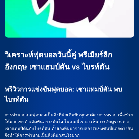
วิเคราะห์ฟุตบอลวันนี้คู่ พรีเมียร์ลีก
อังกฤษ เซาแธมป์ตัน vs ไบรท์ตัน
พรีวิวการแข่งขันฟุตบอล: เซาแทมป์ตัน พบ
ไบรท์ตัน
การทำนายเกมฟุตบอลเป็นสิ่งที่นักเดิมพันทุกคนต้องการทราบ เพื่อช่วย
ให้พวกเขาทำเดิมพันอย่างมั่นใจ ในเกมนี้เราจะเห็นการจับคู่ระหว่าง
เซาแทมป์ตันกับไบรท์ตัน ทั้งสองทีมมาจากผลการแข่งขันที่แตกต่างกัน
จึงทำให้การทำนายเป็นสิ่งที่น่าสนใจมาก