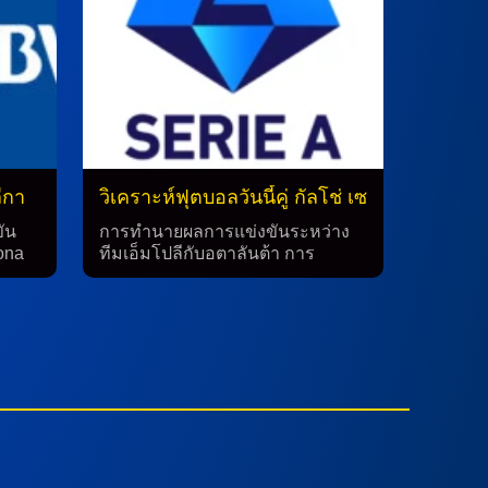
ลีกา
วิเคราะห์ฟุตบอลวันนี้คู่ กัลโช่ เซ
่า
เรียอา อิตาลี เอ็มโปลี vs อตา
ัน
การทำนายผลการแข่งขันระหว่าง
ลันต้า
ona
ทีมเอ็มโปลีกับอตาลันต้า การ
25
ทำนายผลการแข่งขันระหว่างทีม
 ใน
เอ็มโปลีกับอตาลันต้าเป็นสิ่งที่ทุกคน
 สอง
รอคอยอย่างมากในวันที่ 23
อดีต
กุมภาพันธ์ 2565 เวลา 17:00 น. ที่
ี
สนาม SEA โดยมีประวัติการพบกัน
นการ
กันมากมายในอดีต ประวัติการพบ
ตบอล
กัน ทั้งทีมเอ็มโปลีและทีมอตาลันต้า
 การ
มีประวัติการพบกันมาก่อน โดยใน
ู
เกมล่าสุด ในวันที่ 22 ธันวาคม 2564
adrid
ทีมอตาลันต้าสามารถเอาชนะทีม