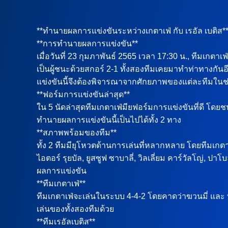
**ทำนายผลการแข่งขันระหว่างเกตาเฟ่ กับ เรอัล เบติส*
**การทำนายผลการแข่งขัน**
เมื่อวันที่ 23 กุมภาพันธ์ 2565 เวลา 17:30 น., ทีมเกต
เป็นผู้ชนะด้วยสกอร์ 2-1 ทั้งสองทีมเคยมาทำท่าทางกันอ
แข่งขันนี้จึงต้องพิจารณาจากศักยภาพของแต่ละทีมในช่
**ฟอร์มการแข่งขันล่าสุด**
ใน 5 นัดล่าสุดทีมเกตาเฟ่มียฟอร์มการแข่งขันที่ดี โดย
ทำนายผลการแข่งขันนี้เป็นไปได้ทั้ง 2 ทาง
**สภาพพร้อมของทีม**
ทั้ง 2 ทีมมียุโหวตด้านการเล่นที่หลากหลาย โดยทีมเกตาเ
ไอตอร์ รุยบัล, ยูสซูฟ ซาบาลี่, วิลเลี่ยม คาร์วัลโญ่, 
ผลการแข่งขัน
**ทีมเกตาเฟ่**
ทีมเกตาเฟ่จะเล่นในระบบ 4-4-2 โดยคาดว่าฆวนมี่ และ
เล่นของทั้งสองทีมด้วย
**ทีมเรอัลเบติส**