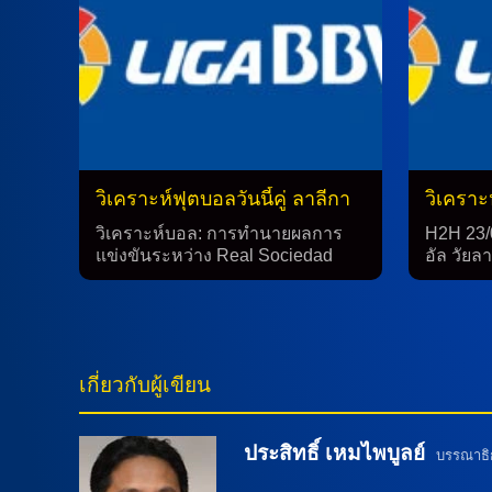
วิเคราะห์ฟุตบอลวันนี้คู่ ลาลีกา
วิเคราะห
สเปน เรอัล โซเซียดาด vs เลก
สเปน แอ
วิเคราะห์บอล: การทำนายผลการ
H2H 23/0
าเนส
ยาโดลิ
แข่งขันระหว่าง Real Sociedad
อัล วัยล
และ Leganes ในการทำนายล่าสุด
วัยลาโดล
ของทีม Real Sociedad พบกับทีม
LAL รีอั
Leganes มีประวัติการพบกันมาก่อน
06/12/22
โดยสรุปผลการแข่งขันก่อนหน้า มี
ลาโดลิด 
Real Sociedad ชนะ Leganes 3-0
รีอัล วั
เกี่ยวกับผู้เขียน
ในการแข่งขันล่าสุด อีกทั้งยังมี
เบา 2 – 
ประวัติการแข่งขันอื่นๆ ระหว่างทั้ง
LAL รีอั
สองทีมที่น่าสนใจ Real Sociedad มี
ประสิทธิ์ เหมไพบูลย์
ฟอร์มที่ดีใน 5 นัดที่ผ่านมา ชนะ 4
บรรณาธิ
เสมอ 0 แพ้ 1 ซึ่งเป็นสถิติที่ดีและควร