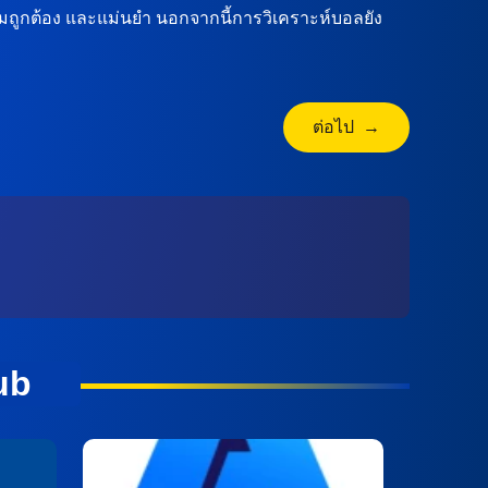
ความถูกต้อง และแม่นยำ นอกจากนี้การวิเคราะห์บอลยัง
ต่อไป →
ub