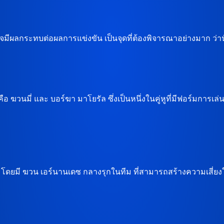
มีผลกระทบต่อผลการแข่งขัน เป็นจุดที่ต้องพิจารณาอย่างมาก ว่า
ือ ฆวนมี่ และ บอร์ฆา มาโยรัล ซึ่งเป็นหนึ่งในคู่หูที่มีฟอร์มการเ
3-1 โดยมี ฆวน เอร์นานเดซ กลางรุกในทีม ที่สามารถสร้างความเสี่ย