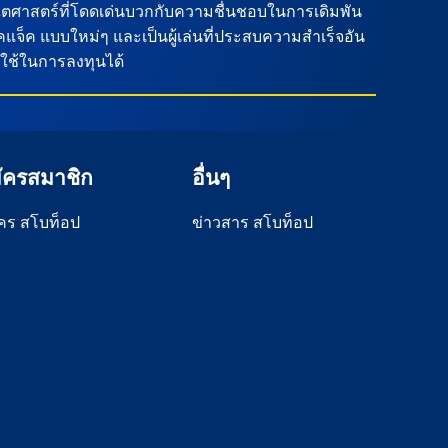
มยัง
เอ็มโปลีด้วยคะแนน 3-2 ฟอร์มล่าสุด
ตศาสตร์ที่โดดเด่นบวกกับความชื่นชอบในการเดิมพัน
้าม
จากการวิเคราะห์ฟอร์ม 5 นัดล่าสุด
็ค แบบใหม่ๆ และเป็นผู้เล่นที่ประสบความสำเร็จอัน
ให้
ทีมเอ็มโปลีแพ้ทั้งหมด 4 เกม ใน
บใช้ในการลงทุนได้
ับคู่
ขณะที่ทีมอตาลันต้าชนะได้เพียง 1
ม่มี
เกมเท่านั้น ความพร้อมของทั้ง 2 ทีม
rid จะ
เมื่อพิจารณาถึงความพร้อมของทั้ง
น เอ
2 ทีม พบว่าทีมเอ็มโปลีขาดทัพลูก้า
มาเรียุชชี ในฐานะนักกองหลังแนว
รับชั้นดีที่ติดโทษแบน ในขณะที่ทีมอ
ัครสมาชิก
อื่นๆ
ตาลันต้ามีปัญหารบกวนจากลิสต์เดี้ย
งตัวแบนและตัวเจบซึ่งอาจส่งผลต่อ
คร สโบท็อป
ข่าวสาร สโบท็อป
ผลการแข่งขัน การจัดทัพที่คาดว่า
ทีมเอ็มโปลีจะวางระบบการเล่น 3-5-
2 ด้วยเซบาสเตียโน่ เอสโปซิโต้และ
ลอเรนโซ่ โคลอมโบในบทบาทแนว
รุก ในขณะทีทีมอตาลันต้าจะใช้
ระบบการเล่น 3-4-2-1 โดยมีเดบิส
บาสเกซ และลอเรนโซ่ โคลอมโบ
เป็นคนคุ้มกัน ผู้เล่นที่ขาดการเล่น
ทีมเอ็มโปลีจะต้องปรับตัวในการเล่น
โดยการใช้สเตฟาน ปอสช์แทน รา
ฟาเอล […]