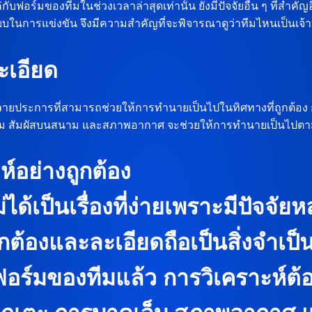
ฟอร์มของทีมในช่วงเวลาล่าสุดเท่านั้น ยังมีปัจจัยอื่น ๆ ที่สำคัญอ
รียบในการแข่งขัน จึงมีความสำคัญที่จะพิจารณาดูว่าทีมไหนเป็นเ
ะเอียด
หลายประการที่สามารถช่วยให้การทำนายเป็นไปในทิศทางที่ถูกต้อง 
ม สัมผัสบนสนาม และสภาพอากาศ จะช่วยให้การทำนายเป็นไปตามค
อย่างถูกต้อง
ป็นเรื่องที่ง่ายเพราะมีปัจจัยหลา
กต้องและละเอียดถือเป็นสิ่งจำเป็
ร์มของทีมแล้ว การวิเคราะห์ต้องค