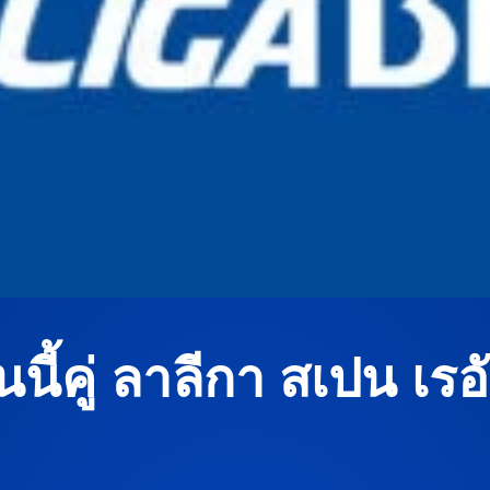
นี้คู่ ลาลีกา สเปน เรอ