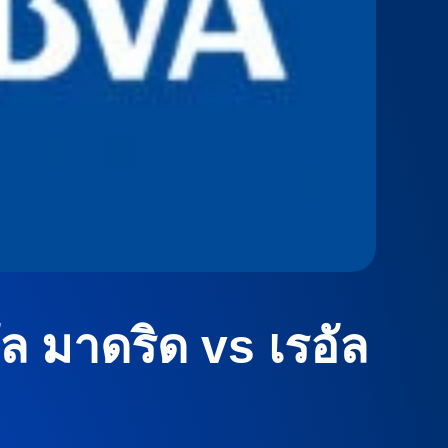
ัล มาดริด vs เรอัล