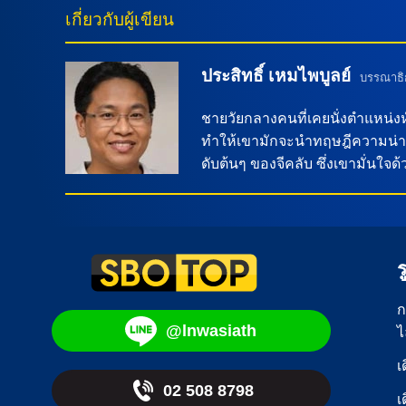
แข่งขันที่คาดว่าจะมีเกมที่ดุเดือด
Cagliari 
เกี่ยวกับผู้เขียน
และน่าตื่นเต้นที่สุดในลาลีกา ซาน
26/09/21
ตาเนเดอร์ ซึ่งเป็นการทำนายอย่าง
Cagliari
แน่นอนที่ต้องดู ประวัติการพบกัน
1 – 1 Ca
ประสิทธิ์ เหมไพบูลย์
H2H ระหว่างทั้งสองทีมนั้นยังคงเป็น
บรรณาธิ
เรื่องที่น่าสนใจ โดยทีมบาเลนเซียมี
ความเหนื่อยล้าจากการทำงานหนัก
ชายวัยกลางคนที่เคยนั่งตำแหน่
ในเดือนที่ผ่านมา ในขณะที่ทีมเรอัล
ทำให้เขามักจะนำทฤษฎีความน่าจ
เบติสกำลังจะพบกับทีมเชลซีในการ
ดับต้นๆ ของจีคลับ ซึ่งเขามั่นใ
ชิงชนะเลิศคอนเฟอเรนซ์ลีก ทำให้
ต้องพิจารณาถึงความพร้อมและ
สมรรถนะของทั้งสองทีม ฟอร์มล่า
สุดของทัีมเรอัล เบติสแสดงให้เห็นว่า
พวกเขามีผลการแข่งขันที่ไม่น่า
พอใจ ด้วยการชนะเพียง 1 เกม
ทำให้อาจมีผลต่อความมั่นใจและ
สมรรถนะในการแข่งขันต่อไป ใน
ก
ขณะเดียวกันทีมบาเลนเซียก็ไม่ได้มี
@lnwasiath
ฟอร์มที่ดีในรอบล่าสุด โดยมีผลการ
ไ
แข่งขันที่ไม่น่าพอใจ ด้วยการชนะ
เพียง 2 เกม ซึ่งอาจมีผลต่อสมรรถนะ
เ
และความมั่นใจของพวกเขาในการ
02 508 8798
เ
เอาชนะเรอัล เบติสในครั้งนี้ การจัด