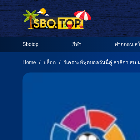
Sbotop
กีฬา
ฝากถอน สโ
Home
/
/
บล็อก
วิเคราะห์ฟุตบอลวันนี้คู่ ลาลีกา สเป