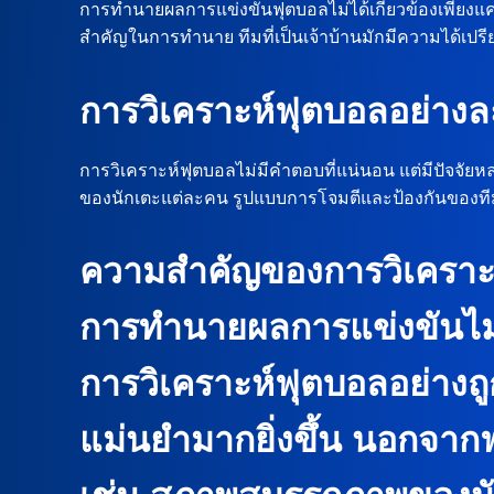
การทำนายผลการแข่งขันฟุตบอลไม่ได้เกี่ยวข้องเพียงแค่กับ
สำคัญในการทำนาย ทีมที่เป็นเจ้าบ้านมักมีความได้เป
การวิเคราะห์ฟุตบอลอย่างล
การวิเคราะห์ฟุตบอลไม่มีคำตอบที่แน่นอน แต่มีปัจจัย
ของนักเตะแต่ละคน รูปแบบการโจมตีและป้องกันของที
ความสำคัญของการวิเคราะห์
การทำนายผลการแข่งขันไม่ได้เ
การวิเคราะห์ฟุตบอลอย่างถู
แม่นยำมากยิ่งขึ้น นอกจากฟอ