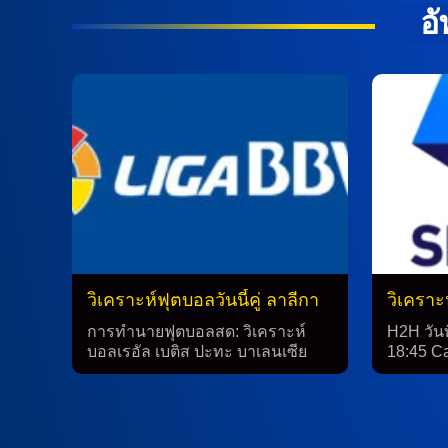
อ
วิเคราะห์ฟุตบอลวันนี้คู่ ลาลีกา
วิเคราะห
สเปน เรอัล เบติส vs บาเลนเซีย
เรียอา อ
การทำนายฟุตบอลสด: วิเคราะห์
H2H วันท
บอลเรอัล เบติส ปะทะ บาเลนเซีย
18:45 Ca
H2H ระหว่างเรอัล เบติส และ บา
Cagliari 
เลนเซีย เมื่อวันที่ 23 พฤษภาคม พ.ศ.
25/02/24
2565 เวลา 19:00 น. ทีมเรอัล เบติส
โปลี วัน
จะพบกับทีมบาเลนเซียในการ
1 Caglia