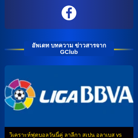
อัพเดท บทความ ข่าวสารจาก
GClub
วิเคราะห์ฟุตบอลวันนี้คู่ ลาลีกา สเปน อลาเบส vs