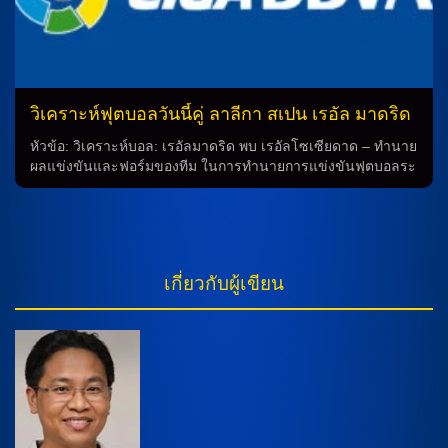
ในทางตรงกันข้าม เรอัล บายาโดลิดจะเล่นในระบบ 4-5-1 โดยมี
มาร์กอส อันเดร เป็นหน้าหลัก และมี สตานโก้ ยูริช และ ฟลอ
เรียน กริลลิตช์ ประกอบกลุ่มกองกลาง การทำนายผลการแข่งขัน
เลกาเนสมีความจุใจและความพร้อมที่ดีกว่าเรอัล บายาโดลิด […]
วิเคราะห์ฟุตบอลวันนี้คู่ ลาลีกา สเปน เรอัล มาดริด
vs เรอัล โซเซียดาด
หัวข้อ: วิเคราะห์บอล: เรอัลมาดริด พบ เรอัลโซเซียดาด – ทำนาย
ผลแข่งขันและฟอร์มของทีม ในการทำนายการแข่งขันฟุตบอลระ
หว่างเรอัลมาดริดกับเรอัลโซเซียดาด ทำนายว่า เรอัลมาดริดจะมี
โอกาสสูงในการเอาชนะ โดยเนื่องจากทีมมีฟอร์มที่ดีกว่าในช่วง
เวลาล่าสุด การทำนายผลการแข่งขันระหว่างทั้งสองทีม มาดริด
ได้คะแนนมากกว่าโซเซียดาดในการพบกันก่อนหน้านี้ ทำให้มี
ความเชื่อในสมรรถภาพของทีมขาวในการคว้าชัยชนะในการ
เกี่ยวกับผู้เขียน
แข่งขันถัดไป ฟอร์มล่าสุดของเรอัลมาดริดแสดงให้เห็นถึงความ
แข็งแกร่งของทีม โดยชนะได้ 3 นัด ไม่มีการแพ้ และแพ้เพียง 2
นัดเท่านั้น ซึ่งเป็นสัญญาณที่ดีสำหรับการทำนายว่าทีมจะมี
ประสิทธิภาพดีในการแข่งขัน ในทางกลับกัน เรอัลโซเซียดาดมี
ปัญหาเกี่ยวกับฟอร์มการเล่นนอกเหนือเขตบ้าน ทำให้ทีมมีความ
ยากลำบากในการแข่งขัน ล่าสุดทีมชนะได้เพียง 1 นัด และแพ้ 3
นัด ซึ่งเป็นสัญญาณว่าทีมจะต้องพัฒนาฟอร์มเพื่อทำให้สามารถ
ต้าสว่างในการแข่งขัน ในส่วนของการเล่น ทีมขาวจะใช้ระบบ
4-2-3-1 โดยมี คิเลียน เอ็มบัปเป้ เป็นหน้าเป้า ในขณะที่ ทีมแดง