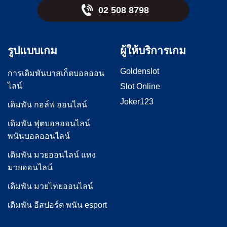
02 508 8798
รูปแบบเกม
ผู้ให้บริการเกม
Goldenslot
การเดิมพันบาสเก็ตบอลออน
ไลน์
Slot Online
Joker123
เดิมพัน กอล์ฟ ออนไลน์
เดิมพัน ฟุตบอลออนไลน์
พนันบอลออนไลน์
เดิมพัน มวยออนไลน์ แทง
มวยออนไลน์
เดิมพัน มวยไทยออนไลน์
เดิมพัน อีสปอร์ต พนัน esport