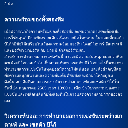
2 นัด
ความพร้อมของทั้งสองทีม
เมื่อพิจารณาถึงความพร้อมของทั้งสองทีม จะพบว่าเกตาเฟ่จะต้องเสีย
การใช้หลุนส์ มิย่าเพียงรายเดียวเนื่องจากติดโทษแบน ในขณะที่เซลต้า
บีโก้ก็มีข้อได้เปรียบในเรื่องความพร้อมของทีม โดยมีโอมาร์ อัลเดเรเต้
และบอร์ฆ่า มายอรัล กับ ฆวนมี่ ล่าสกอร์ร่วมกัน
สำหรับการทำนายผลการแข่งขันนี้ อาจจะมีความสมเหตุสมผลกว่าที่เก
ตาเฟ่จะมีโอกาสเข้าไปเก็บสามแต้มกว่าเซลต้า บีโก้ อย่างไรก็ตาม การ
ทำนายผลการแข่งขันในฟุตบอลมีความไม่แน่นอน และสิ่งสำคัญที่สุด
คือความสนุกสนานและความตื่นเต้นที่ทีมทั้งสองนำมาให้กับผู้ชม
ดังนั้น อย่าลืมติดตามการแข่งขันระหว่างเกตาเฟ่และเซลต้า บีโก้ใน
วันที่ 24 พฤษภาคม 2565 เวลา 19:00 น. เพื่อเข้าใจภาพรวมของการ
แข่งขันและเพลิดเพลินกับทั้งสองทีมในการแสดงความสามารถของตัว
เอง
วิเคราะห์บอล: การทำนายผลการแข่งขันระหว่างเก
ตาเฟ่ และ เซลต้า บีโก้