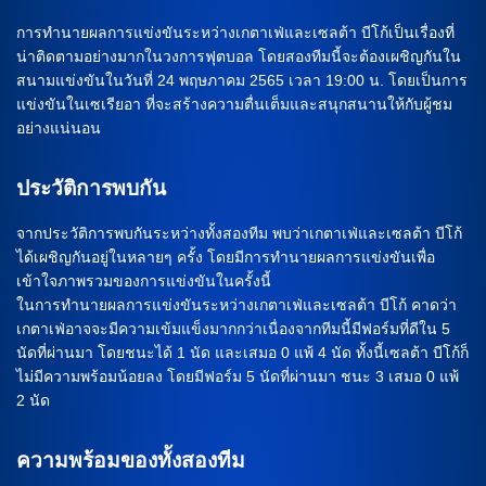
การทำนายผลการแข่งขันระหว่างเกตาเฟ่และเซลต้า บีโก้เป็นเรื่องที่
น่าติดตามอย่างมากในวงการฟุตบอล โดยสองทีมนี้จะต้องเผชิญกันใน
สนามแข่งขันในวันที่ 24 พฤษภาคม 2565 เวลา 19:00 น. โดยเป็นการ
แข่งขันในเซเรียอา ที่จะสร้างความตื่นเต็มและสนุกสนานให้กับผู้ชม
อย่างแน่นอน
ประวัติการพบกัน
จากประวัติการพบกันระหว่างทั้งสองทีม พบว่าเกตาเฟ่และเซลต้า บีโก้
ได้เผชิญกันอยู่ในหลายๆ ครั้ง โดยมีการทำนายผลการแข่งขันเพื่อ
เข้าใจภาพรวมของการแข่งขันในครั้งนี้
ในการทำนายผลการแข่งขันระหว่างเกตาเฟ่และเซลต้า บีโก้ คาดว่า
เกตาเฟ่อาจจะมีความเข้มแข็งมากกว่าเนื่องจากทีมนี้มีฟอร์มที่ดีใน 5
นัดที่ผ่านมา โดยชนะได้ 1 นัด และเสมอ 0 แพ้ 4 นัด ทั้งนี้เซลต้า บีโก้ก็
ไม่มีความพร้อมน้อยลง โดยมีฟอร์ม 5 นัดที่ผ่านมา ชนะ 3 เสมอ 0 แพ้
2 นัด
ความพร้อมของทั้งสองทีม