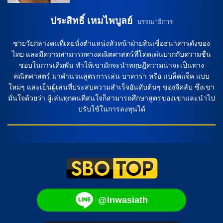
จะใช้ระบบ 4-1-4-1 โดยมี มิเกล โอยาร์ซาบาล เป็นหน้าเป้า เพื่อ
พิชิตชัยชนะในการแข่งขัน จากภาพรวมทั้งหมด ทำให้เห็นว่า เรอั
ประสิทธิ์ เหมไพบูลย์
บรรณาธิการ
ลมาดริดจะมีประสิทธิภาพดีกว่าเรอัลโซเซียดาดในการแข่งขัน
และมีโอกาสสูงในการคว้าชัยชนะ คาดว่าผลการแข่งขันจะเป็น
ชายวัยกลางคนที่เคยนั่งตำแหน่งหัวหน้าฝ่ายสินเชื่อธนาคารดังของ
ไปตามทำนายและทีมขาวจะเอาชนะในการแข่งขันถัดไป. เพิ่ม
ไทย และมีความสามารถทางคณิตศาสตร์ที่โดดเด่นบวกกับความชื่น
ข้อมูลเกี่ยวกับการทำนายผลการแข่งขัน การทำนายผลการ
ชอบในการเดิมพัน ทำให้เขามักจะนำทฤษฎีความน่าจะเป็นทาง
แข่งขันฟุตบอลไม่ได้เกี่ยวข้องเพียงแค่กับฟอร์มของทีมในช่วง
คณิตศาสตร์ มาคำนวนสูตรการเล่น บาคาร่า หรือ แบล็คแจ็ค แบบ
เวลาล่าสุดเท่านั้น […]
ใหม่ๆ และเป็นผู้เล่นที่ประสบความสำเร็จอันดับต้นๆ ของจีคลับ ซึ่งเขา
มั่นใจด้วยว่า ผู้เล่นทุกคนที่สนใจก็สามารถศึกษาสูตรของเขาและนำไป
ปรับใช้ในการลงทุนได้
@lnwasiath