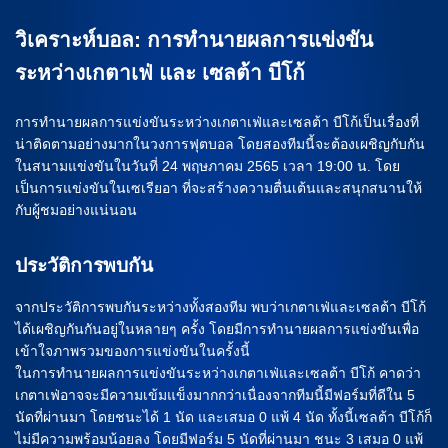
วิเคราะห์บอล: การทำนายผลการแข่งขัน
ระหว่างเกตาเฟ่ และ เซลต้า บีโก้
การทำนายผลการแข่งขันระหว่างเกตาเฟ่และเซลต้า บีโก้เป็นเรื่องที่
น่าติดตามอย่างมากในวงการฟุตบอล โดยสองทีมนี้จะต้องเผชิญกับกัน
ในสนามแข่งขันในวันที่ 24 พฤษภาคม 2565 เวลา 19:00 น. โดย
เป็นการแข่งขันในเซเรียอา ที่จะสร้างความตื่นเต้นและสนุกสนานให้
กับผู้ชมอย่างแน่นอน
ประวัติการพบกัน
จากประวัติการพบกันระหว่างทั้งสองทีม พบว่าเกตาเฟ่และเซลต้า บีโก้
ได้เผชิญกันกันอยู่ในหลายๆ ครั้ง โดยมีการทำนายผลการแข่งขันเพื่อ
เข้าใจภาพรวมของการแข่งขันในครั้งนี้
ในการทำนายผลการแข่งขันระหว่างเกตาเฟ่และเซลต้า บีโก้ คาดว่า
เกตาเฟ่อาจจะมีความเข้มแข็งมากกว่าเนื่องจากทีมนี้มีฟอร์มที่ดีใน 5
นัดที่ผ่านมา โดยชนะได้ 1 นัด และเสมอ 0 แพ้ 4 นัด ทั้งนี้เซลต้า บีโก้ก็
ไม่มีความพร้อมน้อยลง โดยมีฟอร์ม 5 นัดที่ผ่านมา ชนะ 3 เสมอ 0 แพ้