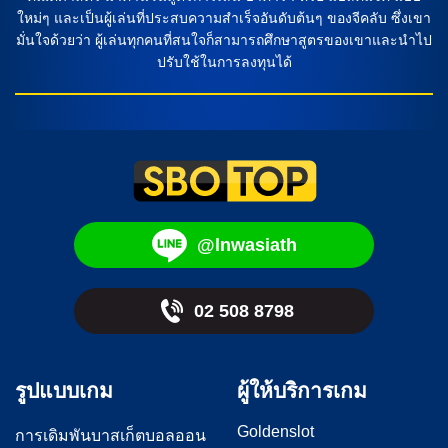
ใหม่ๆ และเป็นผู้เล่นที่ประสบความสำเร็จอันดับต้นๆ ของจีคลับ ซึ่งเขา
มั่นใจด้วยว่า ผู้เล่นทุกคนที่สนใจก็สามารถศึกษาสูตรของเขาและนำไป
ปรับใช้ในการลงทุนได้
@lnwasiath
02 508 8798
รูปแบบเกม
ผู้ให้บริการเกม
Goldenslot
การเดิมพันบาสเก็ตบอลออน