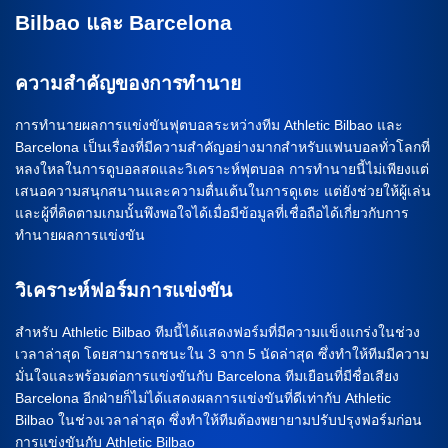
Bilbao และ Barcelona
ความสำคัญของการทำนาย
การทำนายผลการแข่งขันฟุตบอลระหว่างทีม Athletic Bilbao และ
Barcelona เป็นเรื่องที่มีความสำคัญอย่างมากสำหรับแฟนบอลทั่วโลกที่
หลงใหลในการดูบอลสดและวิเคราะห์ฟุตบอล การทำนายนี้ไม่เพียงแต่
เสนอความสนุกสนานและความตื่นเต้นในการดูเตะ แต่ยังช่วยให้ผู้เล่น
และผู้ที่ติดตามเกมนั้นพึงพอใจได้เมื่อมีข้อมูลที่เชื่อถือได้เกี่ยวกับการ
ทำนายผลการแข่งขัน
วิเคราะห์ฟอร์มการแข่งขัน
สำหรับ Athletic Bilbao ทีมนี้ได้แสดงฟอร์มที่มีความแข็งแกร่งในช่วง
เวลาล่าสุด โดยสามารถชนะใน 3 จาก 5 นัดล่าสุด ซึ่งทำให้ทีมมีความ
มั่นใจและพร้อมต่อการแข่งขันกับ Barcelona ทีมเยือนที่มีชื่อเสียง
Barcelona อีกฝ่ายก็ไม่ได้แสดงผลการแข่งขันที่ดีเท่ากับ Athletic
Bilbao ในช่วงเวลาล่าสุด ซึ่งทำให้ทีมต้องพยายามปรับปรุงฟอร์มก่อน
การแข่งขันกับ Athletic Bilbao