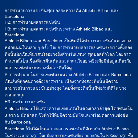
การทำนายการแข่งขันฟุตบอลระหว่างทีม Athletic Bilbao และ
Barcelona
H2: การทำนายผลการแข่งขัน
H3: การทำนายผลการแข่งขันระหว่าง Athletic Bilbao และ
Barcelona
Athletic Bilbao และ Barcelona เป็นทีมที่ได้ทำการแข่งขันกันมาอย่าง
หนักแน่นในหลายๆ ครั้ง โดยการทำนายผลการแข่งขันระหว่างทั้งสอง
ทีมนั้นมักเป็นที่น่าสนใจอย่างยิ่งสำหรับแฟนๆ ฟุตบอลทั่วโลก โดยการ
ทำนายนี้เป็นเรื่องที่น่าตื่นเต้นและน่าสนใจอย่างยิ่งเมื่อมีข้อมูลเกี่ยวกับ
ผลการแข่งขันระหว่างทั้งสองทีมให้ดู
P: การทำนายในการแข่งขันระหว่าง Athletic Bilbao และ Barcelona
เป็นสิ่งที่ทุกคนต่างต้องการทราบ เนื่องจากทั้งสองทีมนั้นมีความ
สามารถในการแข่งขันอย่างสูง โดยทั้งสองทีมนั้นมีฟอร์มที่ดีในช่วง
เวลาล่าสุด
H3: ฟอร์มการแข่งขัน
Athletic Bilbao ได้แสดงความแข็งแกร่งในช่วงเวลาล่าสุด โดยชนะใน
3 จาก 5 นัดล่าสุด ซึ่งทำให้ทีมมีความมั่นใจและพร้อมต่อการแข่งขัน
กับ Barcelona
Barcelona ก็ไม่ได้เป็นแสดงผลการแข่งขันที่ดีเท่ากับ Athletic Bilbao
ในช่วงเวลาล่าสุด โดยมีผลการแข่งขันที่แตกต่างกันใน 5 นัดล่าสุด ซึ่ง