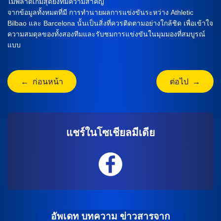
ไม่พลาดเกมสุดยิ่งที่มีความสำคัญ
จากข้อมูลทั้งหมดที่มี การทำนายผลการแข่งขันระหว่าง Athletic
Bilbao และ Barcelona นั้นเป็นสิ่งที่ควรติดตามอย่างใกล้ชิด เพื่อเข้าใจ
ความสมดุลของทั้งสองทีมและรับชมการแข่งขันในมุมมองที่สมบูรณ์
แบบ
← ก่อนหน้า
ต่อไป →
แชร์ในโซเชียลมีเดีย
อัพเดท บทความ ข่าวสารจาก