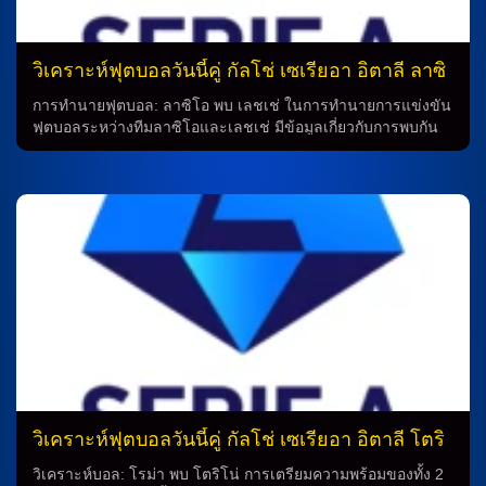
โปลี คาดว่าจะยึดระบบ 3-4-2-1 และนำโดย จาโคโป ฟาซซินี่
และ ลิเบราโต้ คาเคซ เพื่อสนับสนุนหัวหอกตัวเป้าอย่าง เซบาส
เตียโน่ […]
วิเคราะห์ฟุตบอลวันนี้คู่ กัลโช่ เซเรียอา อิตาลี ลาซิ
โอ vs เลชเช่
การทำนายฟุตบอล: ลาซิโอ พบ เลชเช่ ในการทำนายการแข่งขัน
ฟุตบอลระหว่างทีมลาซิโอและเลชเช่ มีข้อมูลเกี่ยวกับการพบกัน
ในปีก่อนหน้านี้ที่สามารถช่วยในการทำนายผลการแข่งขันใน
อนาคตได้ โดยทั้งสองทีมมีการประชันกันตั้งแต่ปี 2023 ซึ่งอาจม
องเป็นข้อมูลสำคัญในการทำนายผลการแข่งขันในปีนี้ด้วย จาก
การทำนาย H2H ระหว่างทีมทั้งสอง พบกันรอบสุดท้ายในปี 2025
โดยทีมลาซิโอได้ชนะทีมเลชเช่ด้วยคะแนน 1-0 ซึ่งทำให้ทีมลาซิ
โอมีสถิติที่ดีกว่าในการพบกัน และอาจมีโอกาสชนะในการ
แข่งขันในปีนี้อีกครั้ง สำหรับฟอร์ม 5 นัดล่าสุดของทีมลาซิโอ พบ
กับทีมเจนัว และ พาร์ม่า และได้คะแนนเสมอ ในขณะที่ทีมเลชเช่
มีฟอร์มที่ไม่ดีมาก เมื่อพบกับทีมโคโม และ อัตตาลันต้า อาทิเช่น
กัน ซึ่งอาจส่งผลต่อความพร้อมของทีมในการแข่งขันต่อไป เมื่อ
พิจารณาถึงความพร้อมของทั้งสองทีม ทั้งลาซิโอและเลชเช่ยังมีผู้
เล่นบาดเจ็บที่อาจส่งผลต่อการแข่งขัน ต้องพิจารณาให้ดีก่อนการ
ทำนายผลการแข่งขันในวันนั้น ดังนั้นการทำนายการแข่งขัน
ฟุตบอลระหว่างทีมลาซิโอและเลชเช่อาจต้องพิจารณาดูความ
วิเคราะห์ฟุตบอลวันนี้คู่ กัลโช่ เซเรียอา อิตาลี โตริ
พร้อมของทั้งสองทีม และประวัติการพบกันของทั้งสองทีมในอดีต
โน่ vs โรม่า
เพื่อทำนายผลการแข่งขันในวันนั้นได้อย่างถูกต้อง. คุณสามารถ
วิเคราะห์บอล: โรม่า พบ โตริโน่ การเตรียมความพร้อมของทั้ง 2