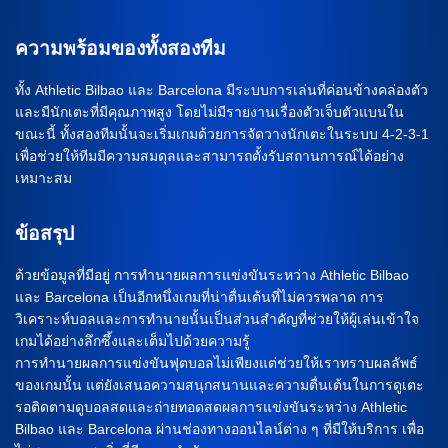
ความพร้อมของทั้งสองทีม
ทั้ง Athletic Bilbao และ Barcelona มีระบบการเล่นที่ค่อนข้างคล่องตัว
และมีนักเตะที่มีคุณภาพสูง โดยไม่มีรายงานเรื่องตัวเจ็บตัวแบนใน
ขณะนี้ ทั้งสองทีมนั้นจะเริ่มเกมด้วยการจัดวางนักเตะในระบบ 4-2-3-1
เพื่อช่วยให้ทีมมีความสมดุลและสามารถตั้งรับสถานการณ์ได้อย่าง
เหมาะสม
ข้อสรุป
ด้วยข้อมูลที่มีอยู่ การทำนายผลการแข่งขันระหว่าง Athletic Bilbao
และ Barcelona เป็นอีกหนึ่งเกมที่น่าตื่นเต้นที่ไม่ควรพลาด การ
วิเคราะห์บอลและการทำนายนั้นเป็นส่วนสำคัญที่ช่วยให้ผู้เล่นเข้าใจ
เกมได้อย่างลึกซึ้งและเต็มไปด้วยความรู้
การทำนายผลการแข่งขันฟุตบอลไม่เพียงแต่ช่วยให้เราทราบผลลัพธ์
ของเกมนั้น แต่ยังเสนอความสนุกสนานและความตื่นเต้นในการดูเตะ
รอติดตามดูบอลสดและถ่ายทอดสดผลการแข่งขันระหว่าง Athletic
Bilbao และ Barcelona ผ่านช่องทางออนไลน์ต่าง ๆ ที่มีให้บริการ เพื่อ