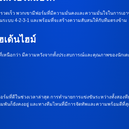
รวดเร็ว พวกเขามีฟอร์มที่มีความมั่นคงและความมั่นใจในการเอาชน
นในระบบ 4-2-3-1 และพร้อมที่จะสร้างความสับสนให้กับทีมตรงข้าม
เด้นไฮม์
ี่เหนือกว่า มีความหวังจากทั้งประสบการณ์และคุณภาพของนักเตะ ใ
ร์มที่ดีในช่วงเวลาล่าสุด การทำนายการแข่งขันระหว่างทั้งสองทีม
ดิมพันก็ยังคงอยู่ และทางทีมไหนที่มีการจัดทัพและความพร้อมดีที่ส