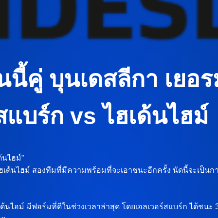
นนี้คู่ บุนเดสลีกา เย
สแบร์ก vs ไฮเด้นไฮม์
้นไฮม์”
้นไฮม์ สองทีมที่มีความพร้อมที่จะเอาชนะอีกครั้ง นัดนี้จะเป็น
้นไฮม์ มีฟอร์มที่ดีในช่วงเวลาล่าสุด โดยเอลเวอร์สแบร์ก ได้ชนะ 