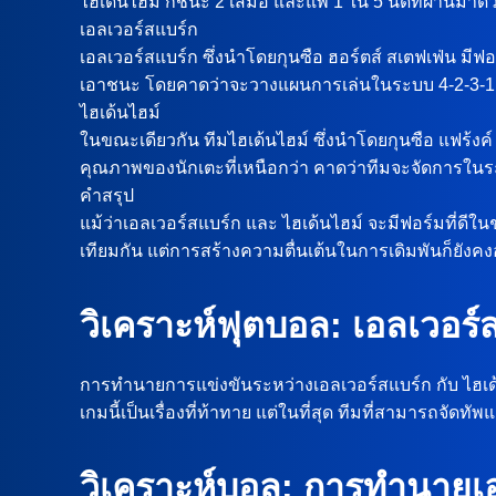
ไฮเด้นไฮม์ ก็ชนะ 2 เสมอ และแพ้ 1 ใน 5 นัดที่ผ่านมาด้
เอลเวอร์สแบร์ก
เอลเวอร์สแบร์ก ซึ่งนำโดยกุนซือ ฮอร์ตส์ สเตฟเฟ่น มีฟอ
เอาชนะ โดยคาดว่าจะวางแผนการเล่นในระบบ 4-2-3-1 โดย
ไฮเด้นไฮม์
ในขณะเดียวกัน ทีมไฮเด้นไฮม์ ซึ่งนำโดยกุนซือ แฟร้งค
คุณภาพของนักเตะที่เหนือกว่า คาดว่าทีมจะจัดการในระ
คำสรุป
แม้ว่าเอลเวอร์สแบร์ก และ ไฮเด้นไฮม์ จะมีฟอร์มที่ดีใ
เทียมกัน แต่การสร้างความตื่นเต้นในการเดิมพันก็ยังคง
วิเคราะห์ฟุตบอล: เอลเวอร์ส
การทำนายการแข่งขันระหว่างเอลเวอร์สแบร์ก กับ ไฮเด้นไฮม
เกมนี้เป็นเรื่องที่ท้าทาย แต่ในที่สุด ทีมที่สามารถจัดท
วิเคราะห์บอล: การทำนายเ