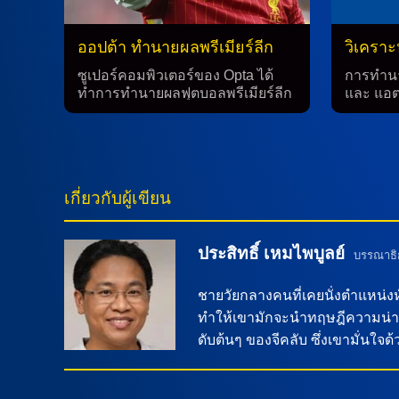
ออปต้า ทำนายผลพรีเมียร์ลีก
วิเคราะห
ลิเวอร์พูล พบ คริสตัล พาเลซ
สเปน กิ
ซูเปอร์คอมพิวเตอร์ของ Opta ได้
การทำนา
พร้อมสถิติ
ทำการทำนายผลฟุตบอลพรีเมียร์ลีก
และ แอต
อังกฤษ 2024-2025 สำหรับเกม
ผลบอลระ
สุดท้ายในช่วงการแข่งขัน โดยมีการ
เลติโก มา
แข่งขันในวันอาทิตย์ที่ 25
อย่างใกล
พฤษภาคม 2568 เวลา 22.00 น. โดย
ฟอร์มที่
ทุกคู่จะเริ่มการแข่งขันพร้อมกัน
เขา ฟอร์
เกี่ยวกับผู้เขียน
การทำนายสำหรับแมตช์สุดท้าย
น่า ได้
สำหรับแมตช์สุดท้ายนี้ ทีม “หงส์
แข่งขันล
แดง” ลิเวอร์พูล ที่จะเล่นในสนาม
และเสมอ 
ประสิทธิ์ เหมไพบูลย์
เหย้าแอนฟิลด์จะได้รับการทำนายว่า
ความมั่
บรรณาธิ
มีโอกาสคว้าชัยชนะสูงถึง 65.4%
ตัวเองใ
ในขณะที่ทีม “ดิ อีเกิ้ลส์” คริสตัล พา
ชั้นยอดอ
ชายวัยกลางคนที่เคยนั่งตำแหน่
เลซ จะมีโอกาสชนะเพียง 16.9%
จากที่อย
ทำให้เขามักจะนำทฤษฎีความน่าจ
และมีโอกาสเสมออยู่ที่ 17.6% การ
ในลีกฝรั
ดับต้นๆ ของจีคลับ ซึ่งเขามั่นใ
ทำนายสำหรับทีมอื่นๆ นอกจากนี้ยัง
ในการแข่
มีการทำนายสำหรับทีมอื่นๆ ในลีก
ความมุ่
อย่างเช่น แมนเชสเตอร์ ยูไนเต็ด,
ตกชั้นลง
เชลซี, แมนเชสเตอร์ ซิตี้, นิวคาสเซิ่ล
เลติโก มา