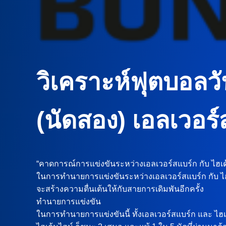
วิเคราะห์ฟุตบอลวั
(นัดสอง) เอลเวอร์
“คาดการณ์การแข่งขันระหว่างเอลเวอร์สแบร์ก กับ ไฮเด
ในการทำนายการแข่งขันระหว่างเอลเวอร์สแบร์ก กับ ไฮเด
จะสร้างความตื่นเต้นให้กับสายการเดิมพันอีกครั้ง
ทำนายการแข่งขัน
ในการทำนายการแข่งขันนี้ ทั้งเอลเวอร์สแบร์ก และ ไฮเด