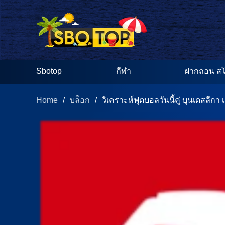
Sbotop
กีฬา
ฝากถอน สโ
Home
/
/
บล็อก
วิเคราะห์ฟุตบอลวันนี้คู่ บุนเดสลีก