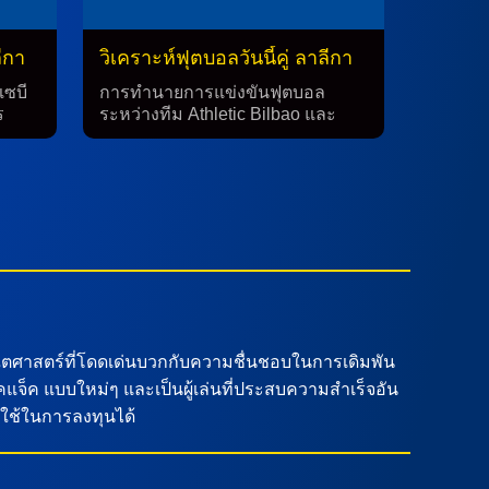
ลีกา
วิเคราะห์ฟุตบอลวันนี้คู่ ลาลีกา
สเปน แอธฯ บิลเบา vs บาร์เซ
เซบี
การทำนายการแข่งขันฟุตบอล
โลน่า
ร
ระหว่างทีม Athletic Bilbao และ
ลกับ
Barcelona H2: การทำนายผลการ
เกม
แข่งขัน H3: การทำนายผลการ
ย่า
แข่งขันระหว่าง Athletic Bilbao และ
ลา
Barcelona Athletic Bilbao และ
จาก
Barcelona เป็นทีมที่ได้ทำการ
้ง
แข่งขันกันมาอย่างหนักแน่นใน
ลระ
หลายๆ ครั้ง โดยการทำนายผลการ
ร
แข่งขันระหว่างทั้งสองทีมนั้นมักเป็น
ยอัล
ที่น่าสนใจอย่างยิ่งสำหรับแฟนๆ
ีมมี
ฟุตบอลทั่วโลก โดยการทำนายนี้เป็น
ย
เรื่องที่น่าตื่นเต้นและน่าสนใจอย่าง
ตศาสตร์ที่โดดเด่นบวกกับความชื่นชอบในการเดิมพัน
กมใน
ยิ่งเมื่อมีข้อมูลเกี่ยวกับผลการ
็ค แบบใหม่ๆ และเป็นผู้เล่นที่ประสบความสำเร็จอัน
ามีผล
แข่งขันระหว่างทั้งสองทีมให้ดู P:
บใช้ในการลงทุนได้
อใจ
การทำนายในการแข่งขันระหว่าง
ื่อ
Athletic Bilbao และ Barcelona เป็น
งสอง
สิ่งที่ทุกคนต่างต้องการทราบ
วิล
เนื่องจากทั้งสองทีมนั้นมีความ