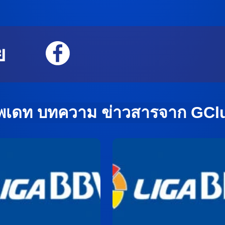
ย
ัพเดท บทความ ข่าวสารจาก GCl