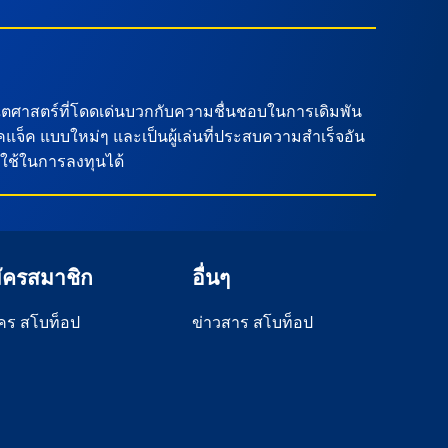
งคว้า
แข่งขัน จากการวิเคราะห์บอลล่าสุด
ย่าง
ทางเว็บไซต์ดูบอลสด มีการทำนาย
ปารีส
ว่าทั้งสองทีมจะเล่นอย่างแข็งแกร่ง
ย
ในการชิงแชมป์ โดยเปแอสเช จะมี
ี
การจัดทัพด้วยระบบการเล่น 4-3-3
รี
และเลือกใช้นักเตะเชื่อมโยงหลัก
ตศาสตร์ที่โดดเด่นบวกกับความชื่นชอบในการเดิมพัน
มันน์
อย่างดี อาทิ ดูเอ้ และ ควารัตสเคเลีย
็ค แบบใหม่ๆ และเป็นผู้เล่นที่ประสบความสำเร็จอัน
ศึกยู
ในการโจมตี เมื่อเทียบกับทีม
บใช้ในการลงทุนได้
อินเตอร์ ที่จะใช้ระบบการเล่น 3-5-2
ใน
และมีนักเตะเชื่อมโยงหลักอย่าง
ส์ ลีก
มาร์คุส ตูราม และ เลาตาโร่ มาร์ติ
้า
เนซ ในช่วงรบกวน การทำนายว่า
การ
เกมนี้จะเป็นการแข่งขันที่ดุดันและมี
รียม
ความน่าสนใจอย่างแน่นอน ฟอร์ม
ัครสมาชิก
อื่นๆ
งคว้า
ล่าสุดของทั้งสองทีม จากฟอร์ม 5
งวิ
นัดที่ผ่านมาของทั้งเปแอสเช และ
คร สโบท็อป
ข่าวสาร สโบท็อป
ีส
อินเตอร์ ทั้งสองทีมมีผลการแข่งขัน
ที่ยอดเยี่ยม โดยเปแอสเช ชนะ 4
เสมอ 0 แพ้ 1 ในขณะที่อินเตอร์ชนะ
[…]