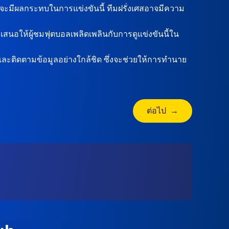
ดว่าจะมีผลกระทบในการแข่งขันนี้ ทีมฝรั่งเศสอาจมีความ
เสนอให้ผู้ชมฟุตบอลเพลิดเพลินกับการดูแข่งขันนี้ใน
ละติดตามข้อมูลอย่างใกล้ชิด ซึ่งจะช่วยให้การทำนาย
ต่อไป →