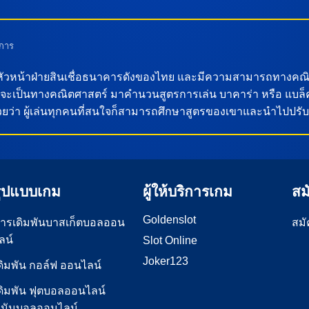
และความพร้อมของทีมใน
กับ ทัพฝอยทอง ที่มีนักเตะที่เพิ่
ัน จากผลการแข่งขันที่
แชมป์ยูฟ่า แชมเปี้ยนส์ ลีก มาอ
องทีมชาติไทย สามารถ
วิตินญ่า และ ชูเอา เนเวส ของ 
้จากการทำนายของผลบอล
แซงต์ แชร์กแมง พร้อมบอกด้ว
การ
ี้ ประวัติการแข่งขัน จาก
ว่าการแข่งขันรายการนี้ถือว่าม
ารแข่งขันกับทีมชาติอินเดีย
ความสำคัญต่อเขา และทัพอินท
งหัวหน้าฝ่ายสินเชื่อธนาคารดังของไทย และมีความสามารถทางคณิ
รุปได้ว่าทีมชาติไทยมีผล
เหล็กอย่างมาก ยูเลียน นาเกลส์
ะเป็นทางคณิตศาสตร์ มาคำนวนสูตรการเล่น บาคาร่า หรือ แบล็คแจ
ันที่ค่อนข้างหนักหน่วง
เตรียมพาทีมชาติเยอรมนี ออกสู่
จด้วยว่า ผู้เล่นทุกคนที่สนใจก็สามารถศึกษาสูตรของเขาและนำไปปรั
ับทีมชาติอินเดีย โดยมี
ฟ่า เนชั่นส์ ลีก 2025 ทีมชาติ
การเจอกันมากมาย และ
เยอรมนีจะพบกับทีมโปรตุเกส
าดการณ์ได้ว่าผลการ
รอบรองชนะเลิศของยูฟ่า เนชั่น
จะเป็นอย่างไร ภาพรวมทีม
2025 ที่จัดขึ้นในเยอรมนี โดยเจ
องทีมชาติไทยในปัจจุบัน
ภาพจะเป็นทีมชาติเยอรมนี มี
ความสมบูรณ์และมีความ
หมุนเวียนสูงสุดในทีมในการเต
รูปแบบเกม
ผู้ให้บริการเกม
สม
นการแข่งขัน โดยมีนักเตะ
ตัวในการเผชิญหน้ากับทีมที่เพิ่
่าง ชนาธิป สรงกระสินธ์
แชมป์ยูฟ่า แชมเปี้ยนส์ ลีก อย่า
Goldenslot
ารเดิมพันบาสเก็ตบอลออน
สมั
ียส ดอเลาะ ที่มีบทบาท
ตินญ่าและชูเอา เนเวสจาก ปาร
การสร้างความสำเร็จให้
แซงต์ แชร์กแมง […]
ลน์
Slot Online
ติ นอกจากนี้ยังมีนักเตะ
Joker123
ีกญี่ปุ่น เช่น เอกนิษฐ์
ดิมพัน กอล์ฟ ออนไลน์
ะ เจริญศักดิ์ วงษ์กรณ์ ที่
ดิมพัน ฟุตบอลออนไลน์
ิมศักยภาพของทีมอย่างมาก
ายผลการแข่งขัน จากภาพ
นันบอลออนไลน์