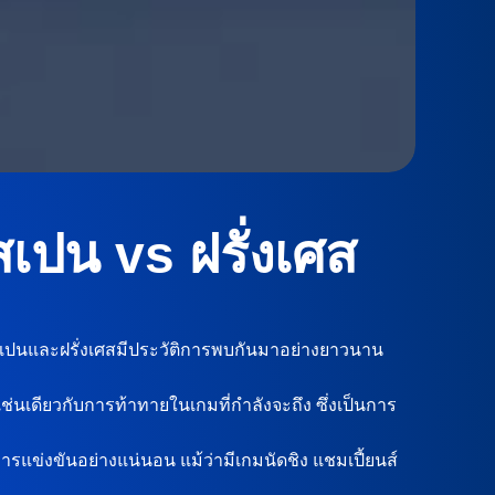
 สเปน vs ฝรั่งเศส
ิสเปนและฝรั่งเศสมีประวัติการพบกันมาอย่างยาวนาน
่นเดียวกับการท้าทายในเกมที่กำลังจะถึง ซึ่งเป็นการ
รแข่งขันอย่างแน่นอน แม้ว่ามีเกมนัดชิง แชมเปี้ยนส์