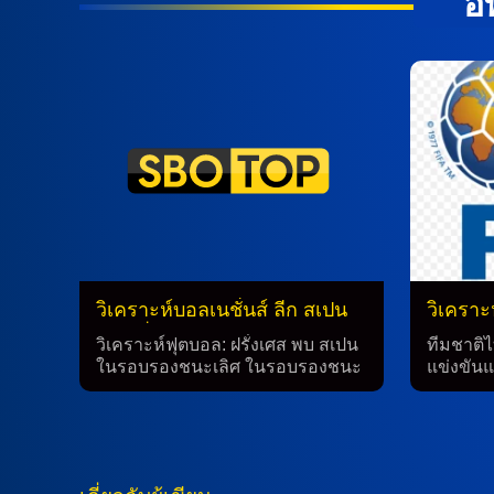
อ
วิเคราะห์บอลเนชั่นส์ ลีก สเปน
วิเคราะห
พบ ฝรั่งเศส 5 มิ.ย.68
มิตรทีม
วิเคราะห์ฟุตบอล: ฝรั่งเศส พบ สเปน
ทีมชาติ
ในรอบรองชนะเลิศ ในรอบรองชนะ
แข่งขัน
เลิศของฟุตบอลเนชั่นส์ ลีก 2024-
ผลการแข่
2025 ทีมชาติฝรั่งเศสจะเผชิญหน้า
นักกีฬา
กับทีมชาติสเปน ซึ่งเป็นคู่ต่อสู้ที่
ติดตามอย
ทำนายว่าจะเป็นการแข่งขันที่ดุเดือด
การวิเค
และน่าตื่นเต้นมากมาย การทำนาย
ที่ใช้กั