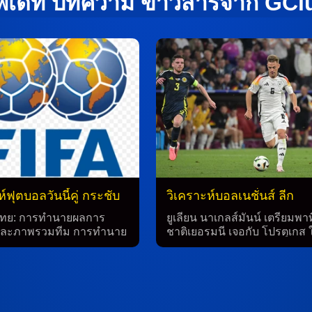
ัพเดท บทความ ข่าวสารจาก GCl
์ฟุตบอลวันนี้คู่ กระชับ
วิเคราะห์บอลเนชั่นส์ ลีก
ชาติ ไทย vs อินเดีย
เยอรมนี พบ โปรตุเกส 4 มิ.
ไทย: การทำนายผลการ
ยูเลียน นาเกลส์มันน์ เตรียมพา
และภาพรวมทีม การทำนาย
ชาติเยอรมนี เจอกับ โปรตุเกส 
งขันฟุตบอลเป็นสิ่งที่
ยูฟ่า เนชั่นส์ ลีก 2025 รอบรอ
และแฟนๆ กีฬาทุกคนต้อง
เลิศ ที่เยอรมนี เป็นเจ้าภาพ คืนน
่างใกล้ชิด เป็นเหตุที่ทำให้
เวลา 02.00 น.ตามเวลาประเท
ราะห์บอลเป็นหนึ่งในเทคนิค
นายใหญ่ “อินทรีเหล็ก” ยืนยันว
นอย่างแพร่หลาย เพื่อวัดความ
ไม่มีความกดดันมากนักในการ