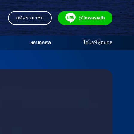
@lnwasiath
สมัครสมาชิก
ผลบอลสด
ไฮไลท์ฟุตบอล