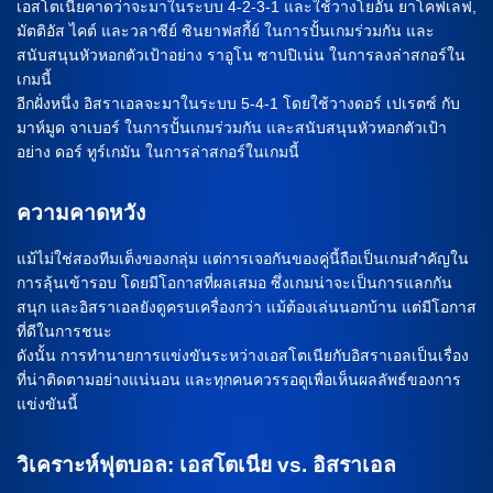
เอสโตเนียคาดว่าจะมาในระบบ 4-2-3-1 และใช้วางโยอัน ยาโคฟเลฟ,
มัตติอัส ไคต์ และวลาซีย์ ซินยาฟสกี้ย์ ในการปั้นเกมร่วมกัน และ
สนับสนุนหัวหอกตัวเป้าอย่าง ราอูโน ซาปปิเน่น ในการลงล่าสกอร์ใน
เกมนี้
อีกฝั่งหนึ่ง อิสราเอลจะมาในระบบ 5-4-1 โดยใช้วางดอร์ เปเรตซ์ กับ
มาห์มูด จาเบอร์ ในการปั้นเกมร่วมกัน และสนับสนุนหัวหอกตัวเป้า
อย่าง ดอร์ ทูร์เกมัน ในการล่าสกอร์ในเกมนี้
ความคาดหวัง
แม้ไม่ใช่สองทีมเต็งของกลุ่ม แต่การเจอกันของคู่นี้ถือเป็นเกมสำคัญใน
การลุ้นเข้ารอบ โดยมีโอกาสที่ผลเสมอ ซึ่งเกมน่าจะเป็นการแลกกัน
สนุก และอิสราเอลยังดูครบเครื่องกว่า แม้ต้องเล่นนอกบ้าน แต่มีโอกาส
ที่ดีในการชนะ
ดังนั้น การทำนายการแข่งขันระหว่างเอสโตเนียกับอิสราเอลเป็นเรื่อง
ที่น่าติดตามอย่างแน่นอน และทุกคนควรรอดูเพื่อเห็นผลลัพธ์ของการ
แข่งขันนี้
วิเคราะห์ฟุตบอล: เอสโตเนีย vs. อิสราเอล