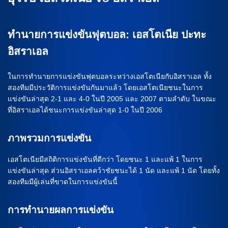
ทำนายการแข่งขันฟุตบอล: เอสโตเนีย ปะทะ
อิสราเอล
ในการทำนายการแข่งขันฟุตบอลระหว่างเอสโตเนียกับอิสราเอล ทั้ง
สองทีมมีประวัติการแข่งขันกันมาแล้ว โดยเอสโตเนียชนะในการ
แข่งขันล่าสุด 2-1 และ 4-0 ในปี 2005 และ 2007 ตามลำดับ ในขณะ
ที่อิสราเอลได้ชนะการแข่งขันล่าสุด 1-0 ในปี 2006
ภาพรวมการแข่งขัน
เอสโตเนียมีสถิติการแข่งขันที่ดีกว่า โดยชนะ 1 และแพ้ 1 ในการ
แข่งขันล่าสุด ส่วนอิสราเอลคว้าชัยชนะได้ 1 นัด และแพ้ 1 นัด โดยทั้ง
สองทีมมีผู้เล่นที่ขาดในการแข่งขันนี้
การทำนายผลการแข่งขัน