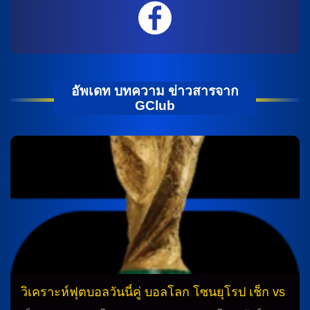
อัพเดท บทความ ข่าวสารจาก
GClub
วิเคราะห์ฟุตบอลวันนี้คู่ บอลโลก โซนยุโรป เช็ก vs
มอนเตเนโกร