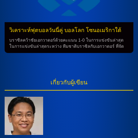
งานที่ดีในรายการล่าสุด โดยได้ชนะใน 3 เกมล่าสุด และมีนักเตะ
ที่มีคุณภาพในทีม ซึ่งคาดว่าจะมาในระบบการเล่น 4-4-2 และมี
นักเตะเชื่อมโยงกับการทำประตู อย่าง อิซิโดร ปิตต้า และ ฮูลิโอ
เอ็นซิโซ่ ที่มีโอกาสทำประตูร่วมกัน ทีมอุรุกวัย ทีมอุรุกวัยก็มีผล
งานที่น่าทึ่ง แม้มีการแพ้ในเกมหนึ่ง แต่ยังคงมีความสามารถใน
วิเคราะห์ฟุตบอลวันนี้คู่ บอลโลก โซนอเมริกาใต้
การเอาชัยชนะ โดยมีเกมเดียวที่ชนะในรายการล่าสุด ทีมอุรุกวัย
เอกวาดอร์ vs บราซิล
คาดว่าจะมาในระบบการเล่น 4-3-3 […]
บราซิลคว้าชัยเอกวาดอร์ด้วยคะแนน 1-0 ในการแข่งขันล่าสุด
ในการแข่งขันล่าสุดระหว่าง ทีมชาติบราซิลกับเอกวาดอร์ ที่จัด
ขึ้นในวันที่ 07/09/24 ที่ผ่านมา ทีมชาติบราซิลสามารถคว้าชัย
จากเอกวาดอร์ด้วยคะแนน 1-0 โดยเฉพาะนักเตะหลักอย่าง วิล
เลี่ยน ปาโช่ และเอ็นเนอร์ วาเลนเซียที่มีส่วนช่วยในการทำประตู
ชนะเลิศ ประวัติการพบกันของทีมชาติบราซิลและเอกวาดอร์ การ
จับคู่ระหว่างทีมชาติบราซิลและเอกวาดอร์ได้เกิดขึ้นหลายครั้ง
เกี่ยวกับผู้เขียน
โดยมีผลการแข่งขันที่น่าสนใจ อย่างเช่น 28/01/22 เอกวาดอร์
เสมอ บราซิล 1-1 05/06/21 บราซิล ชนะ เอกวาดอร์ 2-0
02/09/16 เอกวาดอร์ แพ้ บราซิล 0-3 ทีมชาติบราซิลคาดการณ์
ในการทำนาย หลังจากคว้าชัยจากเอกวาดอร์ในการแข่งขันล่าสุด
ทีมชาติบราซิลได้มีความมั่นใจอย่างมากในการทำนายผลการ
แข่งขันต่อไป โดยมีนักเตะหนุ่มหน้าใหม่เข้ามาเพิ่มความ
แข็งแกร่งให้ทีม อาทิ อลิสซอน, มาร์กินญอส, บรูโน่ กิมาไรส และ
อื่น ๆ โดยทีมจะใช้ระบบการเล่น 4-5-1 ในการตั้งแผนการเล่น นัก
เตะที่จะขาดในการแข่งขัน ในขณะเดียวกัน ทีมชาติบราซิลก็มี