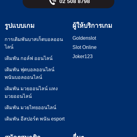
02 508 8798
รูปแบบเกม
ผู้ให้บริการเกม
Goldenslot
การเดิมพันบาสเก็ตบอลออน
ไลน์
Slot Online
Joker123
เดิมพัน กอล์ฟ ออนไลน์
เดิมพัน ฟุตบอลออนไลน์
พนันบอลออนไลน์
เดิมพัน มวยออนไลน์ แทง
มวยออนไลน์
เดิมพัน มวยไทยออนไลน์
เดิมพัน อีสปอร์ต พนัน esport