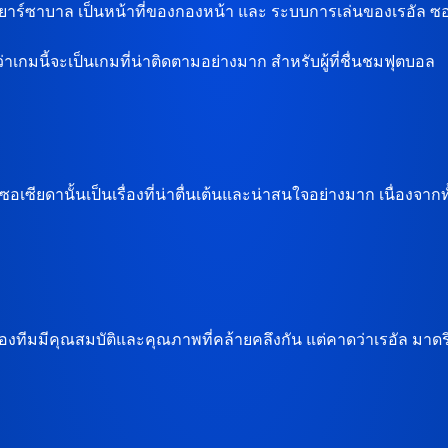
อยาร์ซาบาล เป็นหน้าที่ของกองหน้า และ ระบบการเล่นของเรอัล ซอเซ
่าเกมนี้จะเป็นเกมที่น่าติดตามอย่างมาก สำหรับผู้ที่ชื่นชมฟุตบอล
ียดานั้นเป็นเรื่องที่น่าตื่นเต้นและน่าสนใจอย่างมาก เนื่องจากทั
งสองทีมมีคุณสมบัติและคุณภาพที่คล้ายคลึงกัน แต่คาดว่าเรอัล มาดริ