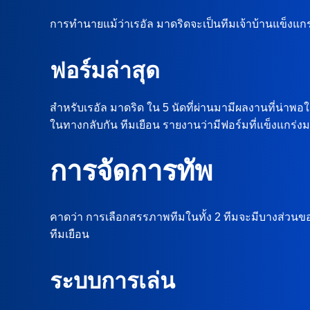
การทำนายแม้ว่าเรอัล มาดริดจะเป็นทีมเจ้าบ้านแข็งแกร
ฟอร์มล่าสุด
สำหรับเรอัล มาดริด ใน 5 นัดที่ผ่านมามีผลงานที่น่าพอ
ในทางกลับกัน ทีมเยือน รายงานว่ามีฟอร์มที่แข็งแกร่ง
การจัดการทัพ
คาดว่า การเลือกสรรภาพทีมในทั้ง 2 ทีมจะมีบางส่วนของน
ทีมเยือน
ระบบการเล่น