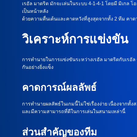
เรอัล มาดริด มักจะเล่นในระบบ 4-1-4-1 โดยมี มิเกล โ
เป็นหน้าหลัง
ด้วยความตื่นเต้นและคาดหวังที่สูงสุดจากทั้ง 2 ทีม คาดว
วิเคราะห์การแข่งขัน
การทำนายในการแข่งขันระหว่างเรอัล มาดริดกับเรอัล ซอเซ
กันอย่างยิ่งแข็ง
คาดการณ์ผลลัพธ์
การทำนายผลลัพธ์ในเกมนี้ไม่ใช่เรื่องง่าย เนื่องจากทั้
และมีความสามารถที่ดีในการเล่นในสนามเหล่านี้
ส่วนสำคัญของทีม