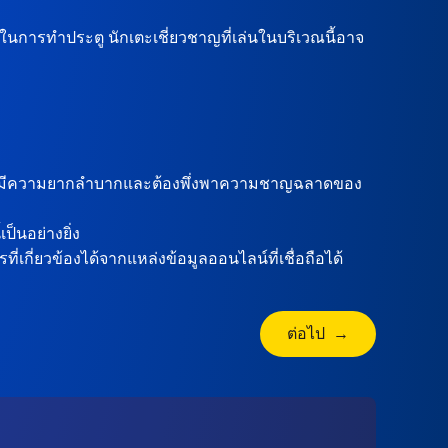
นการทำประตู นักเตะเชี่ยวชาญที่เล่นในบริเวณนี้อาจ
จจะมีความยากลำบากและต้องพึ่งพาความชาญฉลาดของ
็นอย่างยิ่ง
กี่ยวข้องได้จากแหล่งข้อมูลออนไลน์ที่เชื่อถือได้
ต่อไป →