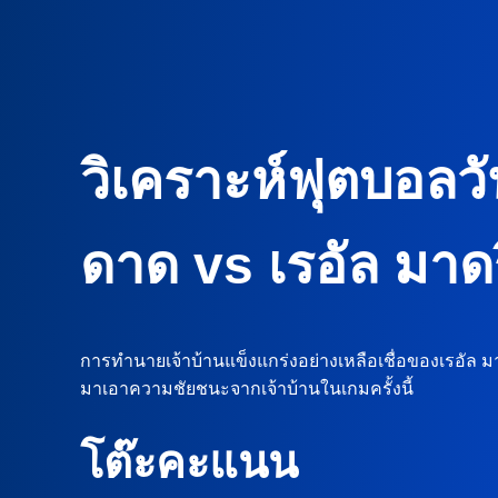
วิเคราะห์ฟุตบอลวัน
ดาด vs เรอัล มาด
การทำนายเจ้าบ้านแข็งแกร่งอย่างเหลือเชื่อของเรอัล มาด
มาเอาความชัยชนะจากเจ้าบ้านในเกมครั้งนี้
โต๊ะคะแนน