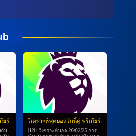
ub
มียร์
วิเคราะห์ฟุตบอลวันนี้คู่ พรีเมียร์
 เอฟ
ลีก อังกฤษ ฟอเรสต์ vs อาร์เซน่
บกับ
H2H วิเคราะห์บอล 26/02/25 การ
อล