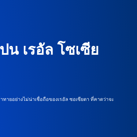
เปน เรอัล โซเซีย
าทายอย่างไม่น่าเชื่อถือของเรอัล ซอเซียดา ที่คาดว่าจะ