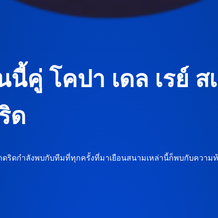
นี้คู่ โคปา เดล เรย์ ส
ริด
ริดกำลังพบกับทีมที่ทุกครั้งที่มาเยือนสนามเหล่านี้ก็พบกับความท้