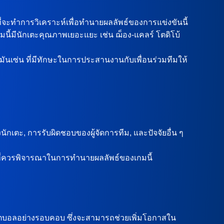
จะทำการวิเคราะห์เพื่อทำนายผลลัพธ์ของการแข่งขันนี้
มนี้มีนักเตะคุณภาพเยอะแยะ เช่น ฌ็อง-แคลร์ โตดิโบ้
มันเซ่น ที่มีทักษะในการประสานงานกับเพื่อนร่วมทีมให้
ักเตะ, การรับผิดชอบของผู้จัดการทีม, และปัจจัยอื่น ๆ
ี่ควรพิจารณาในการทำนายผลลัพธ์ของเกมนี้
ฟุตบอลอย่างรอบคอบ ซึ่งจะสามารถช่วยเพิ่มโอกาสใน