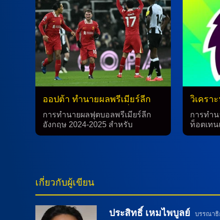
ออปต้า ทำนายผลพรีเมียร์ลีก
วิเคราะห
ลิเวอร์พูล พบ นิวคาสเซิ่ล พร้อม
ลีก อัง
การทำนายผลฟุตบอลพรีเมียร์ลีก
การทำนา
ทุกคู่
อังกฤษ 2024-2025 สำหรับ
ท็อตเทน
Matchday 27 ระหว่างทีม “หงส์แดง”
เชสเตอร
ลิเวอร์พูล ดำเนินการเพื่อต้อนรับที
แข่งขัน
มนิวคาสเซิล ในวันพุธที่ 26
เปอร์ กับ
กุมภาพันธ์ 2568 เวลา 03.15 น.
ที่น่าตื
ตามเวลาประเทศไทย โดยช่อง
ผู้ชมทั่
เกี่ยวกับผู้เขียน
ทางการพบกัน 5 นัดล่าสุดระหว่าง
ระหว่างท
ทีม พบ เป็นเพชรของลิเวอร์พูลที่
ประทับใ
ชนะ 4 เสมอ 1 นัด ## ลิเวอร์พูล vs.
ชนะของ
ประสิทธิ์ เหมไพบูลย์
นิวคาสเซิล: ทำนายผลเป็นอย่างไร?
เปอร์ แล
บรรณาธิ