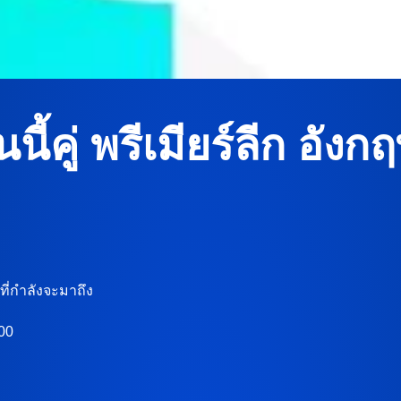
นี้คู่ พรีเมียร์ลีก อัง
ี่กำลังจะมาถึง
00