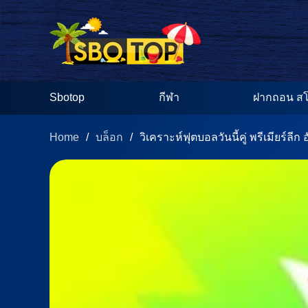
Sbotop
กีฬา
ฝากถอน สโ
Home
/
/
บล็อก
วิเคราะห์ฟุตบอลวันนี้คู่ พรีเมียร์ลีก