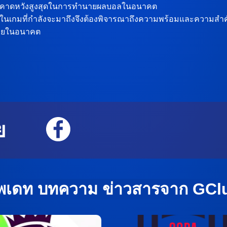
ความคาดหวังสูงสุดในการทำนายผลบอลในอนาคต
 ในเกมที่กำลังจะมาถึงจึงต้องพิจารณาถึงความพร้อมและความสำคัญ
นายในอนาคต
ย
ัพเดท บทความ ข่าวสารจาก GCl