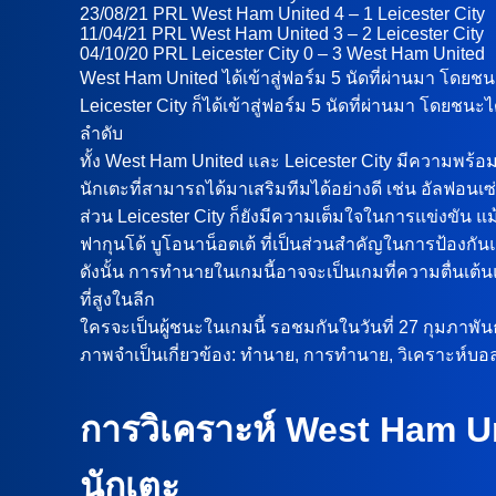
23/08/21 PRL West Ham United 4 – 1 Leicester City
11/04/21 PRL West Ham United 3 – 2 Leicester City
04/10/20 PRL Leicester City 0 – 3 West Ham United
West Ham United ได้เข้าสู่ฟอร์ม 5 นัดที่ผ่านมา โดยช
Leicester City ก็ได้เข้าสู่ฟอร์ม 5 นัดที่ผ่านมา โดยช
ลำดับ
ทั้ง West Ham United และ Leicester City มีความพร้อ
นักเตะที่สามารถได้มาเสริมทีมได้อย่างดี เช่น อัลฟอนเซ
ส่วน Leicester City ก็ยังมีความเต็มใจในการแข่งขัน แม้
ฟากุนโด้ บูโอนาน็อตเต้ ที่เป็นส่วนสำคัญในการป้องกั
ดังนั้น การทำนายในเกมนี้อาจจะเป็นเกมที่ความตื่นเต
ที่สูงในลีก
ใครจะเป็นผู้ชนะในเกมนี้ รอชมกันในวันที่ 27 กุมภาพ
ภาพจำเป็นเกี่ยวข้อง: ทำนาย, การทำนาย, วิเคราะห์บอ
การวิเคราะห์ West Ham U
นักเตะ