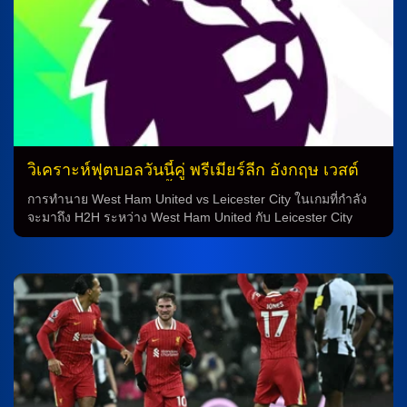
วิเคราะห์ฟุตบอลวันนี้คู่ พรีเมียร์ลีก อังกฤษ เวสต์
แฮม vs เลสเตอร์ ซิตี้
การทำนาย West Ham United vs Leicester City ในเกมที่กำลัง
จะมาถึง H2H ระหว่าง West Ham United กับ Leicester City
27/02/25 PRL West Ham United vs Leicester City 20:00
03/12/24 PRL Leicester City 3 – 1 West Ham United 28/05/23
PRL Leicester City 2 – 1 West Ham United 12/11/22 PRL
West Ham United 0 – 2 Leicester City […]