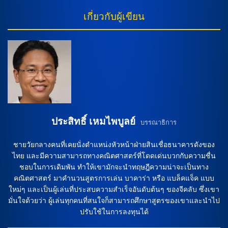
โอกาสเยือนสนามของเจ้าบ้าน ฟอร์มล่าสุด สำหรับเรอัล มาดริด
เกี่ยวกับผู้เขียน
ใน 5 นัดที่ผ่านมามีผลงานที่น่าพอใจ มีชัยชนะ 3 นัด และเสมอ 2
นัด แสดงให้เห็นว่าพวกเขายังคงมีฟอร์มที่แข็งแกร่ง ในทางกลับ
กัน ทีมเยือน รายงานว่ามีฟอร์มที่แข็งแกร่งมากกว่า โดยชนะ 4
และเสมอ 1 ใน 5 นัดที่ผ่านมา การจัดการทัพ คาดว่า การ
เลือกสรรภาพทีมในทั้ง 2 ทีมจะมีบางส่วนของนักเตะสำคัญที่บาด
เจ็บ อย่าง จอน ปาเชโก้ และ ลูก้า ซูซิช ของทีมเจ้าบ้าน และ ดานี่
การ์บาฆัล และ เอแดร์ มิลิเตา ของทีมเยือน ระบบการเล่น เรอัล
มาดริด มักจะเล่นในระบบ […]
ประสิทธิ์ เหมไพบูลย์
บรรณาธิการ
ชายวัยกลางคนที่เคยนั่งตำแหน่งหัวหน้าฝ่ายสินเชื่อธนาคารดังของ
ไทย และมีความสามารถทางคณิตศาสตร์ที่โดดเด่นบวกกับความชื่น
ชอบในการเดิมพัน ทำให้เขามักจะนำทฤษฎีความน่าจะเป็นทาง
คณิตศาสตร์ มาคำนวนสูตรการเล่น บาคาร่า หรือ แบล็คแจ็ค แบบ
ใหม่ๆ และเป็นผู้เล่นที่ประสบความสำเร็จอันดับต้นๆ ของจีคลับ ซึ่งเขา
มั่นใจด้วยว่า ผู้เล่นทุกคนที่สนใจก็สามารถศึกษาสูตรของเขาและนำไป
ปรับใช้ในการลงทุนได้