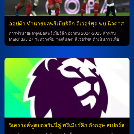
ออปต้า ทำนายผลพรีเมียร์ลีก ลิเวอร์พูล พบ นิวคาส
เซิ่ล พร้อมทุกคู่
การทำนายผลฟุตบอลพรีเมียร์ลีก อังกฤษ 2024-2025 สำหรับ
Matchday 27 ระหว่างทีม “หงส์แดง” ลิเวอร์พูล ดำเนินการเพื่อ
ต้อนรับทีมนิวคาสเซิล ในวันพุธที่ 26 กุมภาพันธ์ 2568 เวลา
03.15 น. ตามเวลาประเทศไทย โดยช่องทางการพบกัน 5 นัด
ล่าสุดระหว่างทีม พบ เป็นเพชรของลิเวอร์พูลที่ชนะ 4 เสมอ 1 นัด
## ลิเวอร์พูล vs. นิวคาสเซิล: ทำนายผลเป็นอย่างไร? ตามการ
ทำนายของ Opta ทีมลิเวอร์พูล ได้รับการคาดการณ์ว่าจะคว้า
ชัยชนะได้มากที่สุดที่ 59.5% ในขณะที่ทีมนิวคาสเซิล มีโอกาส
ชนะเพียง 20.2% และโอกาสที่จะเกิดเหละอยู่ที่ 20.3% โดยจะเปิด
เป็นช่วงที่น่าตื่นเต้นที่สุด ### ผลการทำนายเติมเต็ม จอห์น ไฮติ
งก้า ผู้ช่วยโค้ชของทีมลิเวอร์พูลจะมาควบคุมสนามแทน อาร์เน่อ
สล็อต กุนซือใหญ่ ซึ่งได้รับการแบนห้ามให้ควบคุมทีมขณะที่
อาร์เน่อถูกแดดสแดง 2 นัด หลังจากได้รับการห้ามเข้าเล่นในเกม
เสมอ […]
วิเคราะห์ฟุตบอลวันนี้คู่ พรีเมียร์ลีก อังกฤษ สเปอร์ส
vs แมนซิตี้