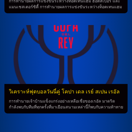
การทำนายผลการแข่งขันระหว่างท็อตเทนแฮม ฮอตสเปอร์ และ
แมนเชสเตอร์ซิตี้ การทำนายผลการแข่งขันระหว่างท็อตเทนแฮม
ฮอตสเปอร์ กับ แมนเชสเตอร์ซิตี้ เป็นเรื่องที่น่าตื่นเต้นสำหรับสาย
การพนันและผู้ชมทั่วไป โดยที่ตารางการแข่งขันระหว่างทั้งสอง
ทีมยังค่อนข้างประทับใจ ประวัติการพบกัน การชนะของทีมท็อต
เทนแฮม ฮอตสเปอร์ และแมนเชสเตอร์ซิตี้ ในการต่อสู้กันยังมี
ความสม่ำเสมอกัน ซึ่งทำให้การทำนายผลการแข่งขันระหว่างทั้ง
สองทีมยังเป็นเรื่องที่ท้าทายและน่าตื่นเต้น ฟอร์มล่าสุดของทั้งสอง
ทีม ท็อตเทนแฮม ฮอตสเปอร์ ได้ชนะ 3 เกม สูมาเจอ 0 เกม และ
แพ้ 2 เกม ใน 5 เกมล่าสุด ในขณะที่ แมนเชสเตอร์ซิตี้ ชนะ 2 เกม
สูมาเจอ 0 เกม และแพ้ 3 เกม ใน 5 เกมล่าสุด สภาพความพร้อม
ของทั้งสองทีม ท็อตเทนแฮม ฮอตสเปอร์ ยังคงมีปัญหากับบาดแผล
และการเล่นที่ไม่คงที่ ในขณะที่ แมนเชสเตอร์ซิตี้ มีผลงานที่ดีกว่า
กับการเข้าสู้ ในการแข่งขันระหว่างท็อตเทนแฮม ฮอตสเปอร์ และ
แมนเชสเตอร์ซิตี้ อาจจะมีความตื่นเต้นและท้าทาย […]
วิเคราะห์ฟุตบอลวันนี้คู่ โคปา เดล เรย์ สเปน เรอัล
โซเซียดาด vs เรอัล มาดริด
การทำนายเจ้าบ้านแข็งแกร่งอย่างเหลือเชื่อของเรอัล มาดริด
กำลังพบกับทีมที่ทุกครั้งที่มาเยือนสนามเหล่านี้ก็พบกับความท้าทาย
อย่างไม่น่าเชื่อถือของเรอัล ซอเซียดา ที่คาดว่าจะมาเอาความ
ชัยชนะจากเจ้าบ้านในเกมครั้งนี้ โต๊ะคะแนน การทำนายแม้ว่า
เรอัล มาดริดจะเป็นทีมเจ้าบ้านแข็งแกร่ง แต่ก็ต้องระวังกับความ
สามารถของเรอัล ซอเซียดาที่ไม่ได้เห็นทางแพ้ในบางครั้งเมื่อมี