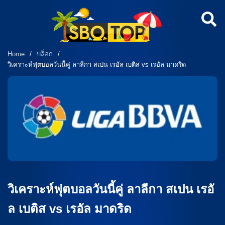
Home
/
บล็อก
/
วิเคราะห์ฟุตบอลวันนี้คู่ ลาลีกา สเปน เรอัล เบติส vs เรอัล มาดริด
วิเคราะห์ฟุตบอลวันนี้คู่ ลาลีกา สเปน เรอั
ล เบติส vs เรอัล มาดริด