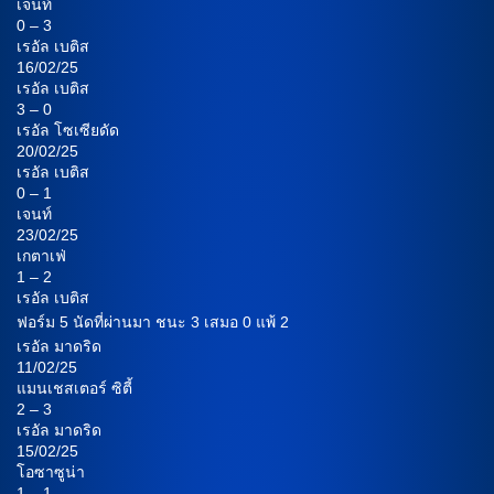
เจนท์
0 – 3
เรอัล เบติส
16/02/25
เรอัล เบติส
3 – 0
เรอัล โซเซียดัด
20/02/25
เรอัล เบติส
0 – 1
เจนท์
23/02/25
เกตาเฟ่
1 – 2
เรอัล เบติส
ฟอร์ม 5 นัดที่ผ่านมา ชนะ 3 เสมอ 0 แพ้ 2
เรอัล มาดริด
11/02/25
แมนเชสเตอร์ ซิตี้
2 – 3
เรอัล มาดริด
15/02/25
โอซาซูน่า
1 – 1