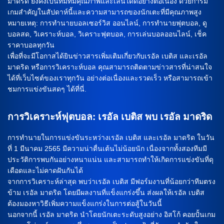
มาดริด ยังคงเป็นทีมที่มีคุณภาพและเล่นได้ดีอย่างต่อเนื่อง ด้วยการมี
เกมสำคัญในสัปดาห์นี้และความสามารถของนักเตะที่มีคุณภาพสูง
หมายเหตุ: การทำนายบอลเซอร์วิส ออนไลน์, การทำนายฟุตบอล, ดู
บอลสด, วิเคราะห์บอล, วิเคราะฟุตบอล, การเล่นบอลออนไลน์, เช็ค
ราคาบอลทุกวัน
เพื่อที่จะมีโอกาสได้ยินข่าวสารเพิ่มเติมเกี่ยวกับเรอัล เบติส และเรอัล
มาดริด หรือการวิเคราะห์บอล คุณสามารถติดตามข่าวสารที่น่าสนใจ
ได้ที่เว็บไซต์ของเราทุกวัน อย่างต่อเนื่องและรวดเร็ว หรือสามารถเข้า
ชมการแข่งขันสดๆ ได้ที่นี่.
การวิเคราะห์ฟุตบอล: เรอัล เบติส พบ เรอัล มาดริด
การทำนายในการแข่งขันระหว่างเรอัล เบติส และเรอัล มาดริด ในวัน
ที่ 1 มีนาคม 2565 มีความน่าตื่นเต้นไม่น้อยนัก เนื่องจากทั้งสองทีมมี
ประวัติการพบกันอย่างหนาแน่น และสามารถทำให้เกิดการแข่งขันที่ดุ
เดือดและไม่คาดฝันกันได้
จากการวิเคราะห์ล่าสุด พบว่าเรอัล เบติส มีฟอร์มงานที่น้อยกว่าทีมตรง
ข้าม เรอัล มาดริด โดยมีผลงานที่แข็งแกร่งขึ้น ส่งผลให้เรอัล เบติส
ต้องมองหาวิธีเพิ่มความแข็งแกร่งในการต่อสู้ในวันนี้
นอกจากนี้ เรอัล มาดริด นำโดยนักเตะระดับสูงอย่าง อิสโก้ คอยปั้นเกม