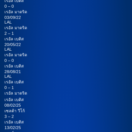
เรอัล เบติส
0 – 0
เรอัล มาดริด
03/09/22
LAL
เรอัล มาดริด
2 – 1
เรอัล เบติส
20/05/22
LAL
เรอัล มาดริด
0 – 0
เรอัล เบติส
28/08/21
LAL
เรอัล เบติส
0 – 1
เรอัล มาดริด
เรอัล เบติส
08/02/25
เซลต้า วีโก้
3 – 2
เรอัล เบติส
13/02/25