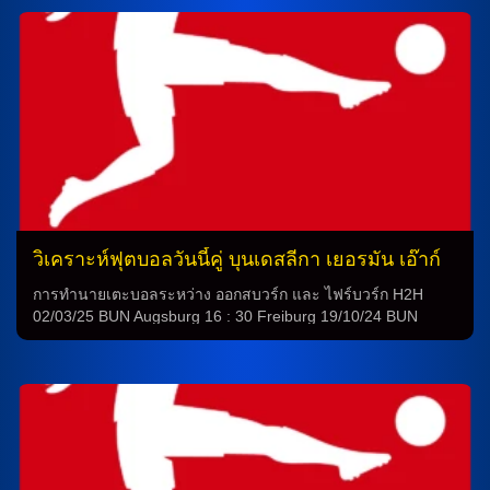
วิเคราะห์ฟุตบอลวันนี้คู่ บุนเดสลีกา เยอรมัน เอ๊าก์
สบวร์ก vs ไฟร์บวร์ก
การทำนายเตะบอลระหว่าง ออกสบวร์ก และ ไฟร์บวร์ก H2H
02/03/25 BUN Augsburg 16 : 30 Freiburg 19/10/24 BUN
Freiburg 3 – 1 Augsburg 25/02/24 BUN Augsburg 2 – 1
Freiburg 01/10/23 BUN Freiburg 2 – 0 Augsburg 28/01/23
BUN Freiburg 3 – 1 Augsburg 06/08/22 BUN Augsburg 0 – 4
Freiburg 19/02/22 BUN Augsburg 1 – 2 Freiburg 26/09/21
[…]