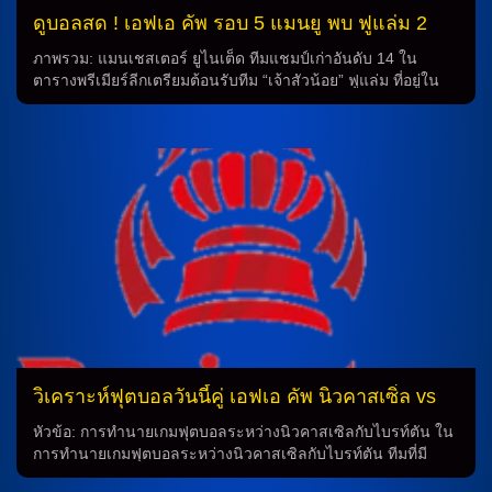
ดูบอลสด ! เอฟเอ คัพ รอบ 5 แมนยู พบ ฟูแล่ม 2
มี.ค.68
ภาพรวม: แมนเชสเตอร์ ยูไนเต็ด ทีมแชมป์เก่าอันดับ 14 ใน
ตารางพรีเมียร์ลีกเตรียมต้อนรับทีม “เจ้าสัวน้อย” ฟูแล่ม ที่อยู่ใน
อันดับ 9 ในวันอาทิตย์ที่ 2 มีนาคม 2568 ที่สนามโอลด์ แทรฟฟ
อร์ด ในรอบ 5 หรือรอบ 16 ทีมสุดท้ายของเอฟเอ คัพ ฤดูกาล
2024-2025 รายละเอียด: การทำนายเกมครั้งนี้ของทั้งสองทีมเป็น
เรื่องที่ทุกคนต้องมั่นใจว่าจะมีความน่าสนใจอย่างแน่นอน เพราะ
ทั้งสองทีมเหล่านี้เคยพบกันในสนามแข่งขันก่อนหน้านี้ และเหล่า
แฟนๆ ของทั้งสองทีมก็ต้องตื่นเต้นกับการพบกันอีกครั้งในครั้งนี้
การทำนาย: ตามการทำนายของนักเซียนการพนันและนัก
วิเคราะห์บอลชื่อดัง ทั้งสองทีมมีโอกาสที่เสมอกันในเกมครั้งนี้ โดย
มีความสามารถและความสามัคคีในการแข่งขันอย่างมาก การ
ทำนายยังบอกว่าสถิติการพบกันใน 5 นัดล่าสุดของทั้งสองทีมก็เป็น
เกมที่ตึงเครียดและน่าตื่นเต้นอย่างแท้จริง วิเคราะห์บอล: การ
วิเคราะห์บอลของนักวิเคราะห์บอลชื่อดังช่วยให้เราเห็นภาพรวม
ของการแข่งขันในครั้งนี้ และตัวชี้วัดหลักที่ทุกคนควรติดตามใน
เกมครั้งนี้ ซึ่งทำให้เกมนี้มีความน่าสนใจมากยิ่งขึ้น ได้แก่ การต่อสู้
วิเคราะห์ฟุตบอลวันนี้คู่ เอฟเอ คัพ นิวคาสเซิ่ล vs
อย่างเต็มที่ของทั้งสองทีม การทำประตูและการป้องกันอย่างมี
ไบรท์ตันฯ
ประสิทธิภาพ การดูบอลสด: สำหรับคนที่สนใจในการดูบอลสด
หัวข้อ: การทำนายเกมฟุตบอลระหว่างนิวคาสเซิลกับไบรท์ตัน ใน
ตลอดเกมครั้งนี้ สามารถติดตามได้ทางช่อง beIN SPORTS 1
การทำนายเกมฟุตบอลระหว่างนิวคาสเซิลกับไบรท์ตัน ทีมที่มี
และ beIN SPORTS 4 ซึ่งจะถ่ายทอดสดการแข่งขันให้คุณได้รับ
ฟอร์มที่ดีกว่าอาจจะมีโอกาสชนะเพิ่มขึ้น โดยอิงจากผลการ