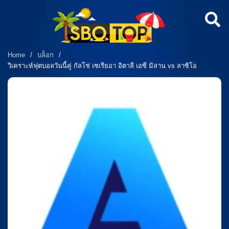
Home
/
บล็อก
/
วิเคราะห์ฟุตบอลวันนี้คู่ กัลโช่ เซเรียอา อิตาลี เอซี มิลาน vs ลาซิโอ