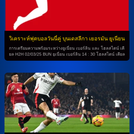
วิเคราะห์ฟุตบอลวันนี้คู่ บุนเดสลีกา เยอรมัน ยูเนี่ยน
เบอร์ลิน vs โฮลสไตน์ เคียล
การเตรียมความพร้อมระหว่างยูเนี่ยน เบอร์ลิน และ โฮลสไตน์ เคี
ยล H2H 02/03/25 BUN ยูเนี่ยน เบอร์ลิน 14 : 30 โฮลสไตน์ เคียล
20/10/24 BUN โฮลสไตน์ เคียล 0 – 2 ยูเนี่ยน เบอร์ลิน 13/11/19
CLF ยูเนี่ยน เบอร์ลิน 3 – 0 โฮลสไตน์ เคียล 01/03/19 2.B โฮลส
ไตน์ เคียล 0 – 2 ยูเนี่ยน เบอร์ลิน 25/09/18 2.B ยูเนี่ยน เบอร์ลิน
2 – 0 โฮลสไตน์ เคียล 26/03/18 CLF โฮลสไตน์ เคียล […]