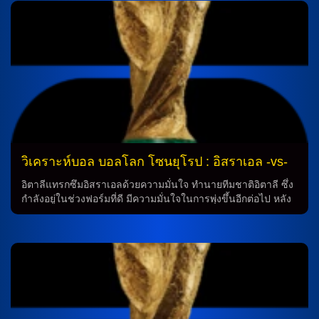
26 โดย Opta ยังได้ระบุว่าทีม “ปืนใหญ่” อาร์เซน่อล มีโอกาสอยู่ที่
อันดับ 2 ด้วยโอกาส 16% ในขณะที่ ทีมปารีสแซงต์-แชร์กแมง ถือ
เป็นเต็งอันดับ 3 ด้วยโอกาส 12.1% ทีมที่ถูกทำนายว่าจะคว้า
แชมป์ยูฟ่า แชมเปี้ยนส์ลีก ฤดูกาล 2025-26 ได้แก่ 1. ลิเวอร์พูล
20.4% 2. อาร์เซน่อล 16% 3. เปแอสเช 12.1% 4. แมนเชสเตอร์
ซิตี้ 8.4% 5. […]
วิเคราะห์บอล บอลโลก โซนยุโรป : อิสราเอล -vs-
อิตาลี
อิตาลีแทรกซึมอิสราเอลด้วยความมั่นใจ ทำนายทีมชาติอิตาลี ซึ่ง
กำลังอยู่ในช่วงฟอร์มที่ดี มีความมั่นใจในการพุ่งขึ้นอีกต่อไป หลัง
จากที่ทำเต็มที่ในการเอาชนะเกมล่าสุดกับเอสโตเนีย ด้วยคะแนน
ที่สวยงาม 5-0 อย่างมั่นใจ การทำนายเกม ในเกมล่าสุด อิตาลีมี
การแสดงความแข็งแกร่งอย่างชัดเจน เริ่มตั้งแต่ระดับกองหลังที่มี
นักเตะชื่อดังอย่าง เอลิ ดาซ่า, ไอดาน นาชมิอาส, สตาฟ เลมกิ้น,
รอย เรวิโว่ ที่สามารถป้องกันเสาหลักอย่างแข็งแรง ส่วนในระดับ
กองกลาง มีนักเตะที่มีความเก่งอย่างดอร์ เปเรตซ์ และ เอเลียล
เปเรตซ์ ที่สามารถส่งบอลลงสู่หน้าต่อไปอย่างมีประสิทธิภาพ
พร้อมทั้งมีนักเตะในระดับกองหน้าอย่าง ไต บาริโบ ที่มีความ