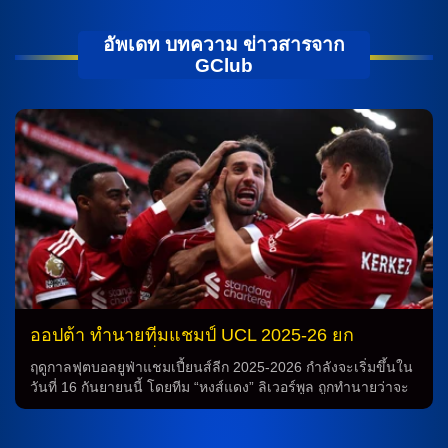
อัพเดท บทความ ข่าวสารจาก
GClub
ออปต้า ทำนายทีมแชมป์ UCL 2025-26 ยก
ลิเวอร์พูล เต็งหนึ่ง
ฤดูกาลฟุตบอลยูฟ่าแชมเปี้ยนส์ลีก 2025-2026 กำลังจะเริ่มขึ้นใน
วันที่ 16 กันยายนนี้ โดยทีม “หงส์แดง” ลิเวอร์พูล ถูกทำนายว่าจะ
คว้าแชมป์ UCL ฤดูกาลนี้ ตามคำนวณของ Opta โดยมีโอกาส
สูงสุดที่ 20.4% โดยได้เข้ารอบ 16 ทีมสุดท้ายของซีซั่นที่ผ่านมา
อย่างน่าทึ่ง การทำนายทีมแชมป์ยูฟ่า แชมเปี้ยน์ลีก ฤดูกาล 2025-