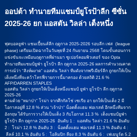
ออปต้า ทำนายทีมแชมป์ยูโรป้าลีก ซีซั่น
2025-26 ยก แอสตัน วิลล่า เต็งหนึ่ง
ฟุตบอลยูฟ่า แชมเปี้ยนส์ลีก ฤดูกาล 2025-2026 รอบลีก เฟส (league
phase) เตรียมเปิดฉากในวันพุธที่ 24 กันยายน 2568 โดนขั้นตอนการ
แข่งขันจะเหมือนฤดูกาลที่ผ่านมา ซูเปอร์คอมพิวเตอร์ ของ Opta
ทำนายทีมแชมป์ยูฟ่า ยูโรป้า ลีก ฤดูกาล 2025-26 ผลการคำนวณคาด
การณ์ว่า “สิงห์ผงาด” แอสตัน วิลล่า ทีมดังจากพรีเมียร์ลีก ถูกยกให้เป็น
เต็งหนึ่งที่จะคว้าโทรฟี่รายการนี้มาครอง ด้วยสถิติ 21.6 %
AFP/DARREN STAPLES
แอสตัน วิลล่า ถูกยกให้เป็นเต็งหนึ่งแชมป์ ยูฟ่า ยูโรป้า ลีก ฤดูกาล
2025-26
ตามด้วย “หมาป่า” โรม่า จากศึกกัลโช่ เซเรีย อา ยกให้เป็นเต็ง 2 มี
โอกาสอยู่ที่ 12.8 % ส่วน “เจ้าป่า” น็อตติ้งแฮม ฟอเรสต์ อีกหนึ่งทีมจาก
อังกฤษ ได้รับการวางให้เป็นเต็ง 3 กับโอกาส 11.3 % เต็งแชมป์ยูฟ่า
ยูโรป้า ลีก ฤดูกาล 2025-26 อันดับ 1 : แอสตัน วิลล่า 21.6 % อันดับ
2 : โรม่า 12.8 % อันดับ 3 : น็อตติ้งแฮม ฟอเรสต์ 11.3 % อันดับ 4 :
ลีลล์ 10.1 % อันดับ 5 : โอลิมปิก ลียง 8.3 % อันดับ 6 : เฟเยนูร์ด 5.2