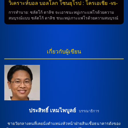
การพาทีมให้เข้าสู่โอกาสชนะเลิศ การทำนาย: ในการทำนายเกม
วิเคราะห์บอล บอลโลก โซนยุโรป : โครเอเชีย -vs-
นี้ อาจจะมีความยากลำบากในการดำเนินภายใต้อุปสรรคต่างๆ
มอนเตเนโกร
ทั้งจากสภาพบาดเจ็บของผู้เล่น และอุปสรรคทางกาและกลยุทธ์
การทำนาย: ซลัตโก้ ดาลิช จะเอาชนะหมู่เกาะแฟโรด้วยความ
แต่สามารถทำนายได้ว่านัดนี้จะเป็นการแข่งขันที่มีความดุเดือด
สมบูรณ์แบบ ซลัตโก้ ดาลิช ชนะหมู่เกาะแฟโรด้วยความสมบูรณ์
และน่าตื่นเต้นอย่างแน่นอน ดูบอลสด: สวิตเซอร์แลนด์ พบ สโลวี
แบบ ในการทำนายล่าสุด ทีมของ ซลัตโก้ ดาลิช จะพบกับหมู่เกาะ
เนีย สำหรับผู้ที่สนใจดูการแข่งขันนี้สด สามารถติดตามได้ทาง
แฟโร ในเกมที่คาดว่าจะมีความเข้มแข็งและน่าตื่นเต้นที่สุดในวัน
ช่องทางออนไลน์หลากหลาย โดยทั้งสองทีมจะพาผู้ชมทั่วโลกเข้า
นี้ ทีมหลักของ ซลัตโก้ ดาลิช ทีมหลักของ ซลัตโก้ ดาลิช จะ
สู่ความสนุกสนานและตื่นเต้นในเกมนี้ วิเคราะห์ฟุตบอล: สรุป ใน
ประกอบไปด้วยนักเตะชั้นนำ เช่น ลูก้า โมดริช, อีวาน เปริชิช, โย
สรุปการทำนายการแข่งขันระหว่างสวิตเซอร์แลนด์กับสโลวีเนีย
ซิป ชูตาโล่ และ มาร์โก ปาชาลิช ที่จะพร้อมลงสนามในเกมนี้ ทีม
เกี่ยวกับผู้เขียน
มีความน่าตื่นเต้นและคาดว่าจะเป็นเกมที่มีความดุเดือดอย่าง
สำรอง สำหรับนักเตะสำรอง ซลัตโก้ ดาลิช จะใช้ เช่น โยซิป ยูรา
แน่นอน ทั้งสองทีมมีผู้เล่นที่มีคุณภาพและความสามารถในการทำ
โนวิช, มาริน ปอนกราชิช, นิโกล่า โมโร่, มารีโอ ปาชาลิช, ลอฟ
ประตู ทำให้ทุกคนตื่นเต้นกับการแข่งขันนี้ในที่สุด ดูบอลสดเพื่อ
โร่ มาเยอร์ และ ฟรานโย อีวาโนวิช เป็นสำรอง วิธีเล่น ในเกมนี้
ติดตามผลการแข่งขันและความสนุกสนานในเกมนี้ได้อย่างครบ
อันเต้ บูดีเมียร์ […]
ถ้วนและเต็มที่ อย่าพลาดทุกนาทีของการแข่งขันที่น่าตื่นเต้นนี้!
การทำนายเกมฟุตบอลระหว่างสวิตเซอร์แลนด์กับสโลวีเนีย: […]
ประสิทธิ์ เหมไพบูลย์
บรรณาธิการ
ชายวัยกลางคนที่เคยนั่งตำแหน่งหัวหน้าฝ่ายสินเชื่อธนาคารดังของ