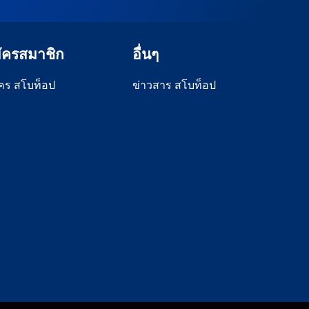
 เพราะ
กับปัญหาผู้เล่นบาดเจ็บอย่าง
ถ
มากมาย เช่น ยอสโก้ กวาร์ดิโอล,
กมได้
อับดูโค ดิร์ คูซานอฟ, จอห์น สโตน
่าง
ส์, รายาน ไอต์-นูรี และริโก้ ลูอิส ที่
ัครสมาชิก
อื่นๆ
่ย์
อาจทำให้ฟอร์มของทีมเสียเสียอย่าง
โดย
มาก ทีมแมนฯ […]
คร สโบท็อป
ข่าวสาร สโบท็อป
อง
มื่อ
ส์