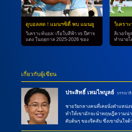
ดูบอลสด ! แมนฯซิตี้ พบ แมนยู
วิเคราะห
14 ก.ย.68
ลี่ย์ พบ
วิเคราะห์บอล: เรือใบสีฟ้า vs ปีศาจ
ลิเวอร์พ
แดง ในฤดูกาล 2025-2026 ของ
ทำนายได้
พรีเมียร์ลีก นัดที่ 4 จะเห็น “เรือใบสี
ของฤดูกา
ฟ้า” ทีมแมนเชสเตอร์ ซิตี้ อยู่ใน
ลีก ลิเวอ
ตำแหน่งที่ 13 ต้องเผชิญกับ “ปีศาจ
เวลานี้เข
แดง” ทีมแมนฯ ยูไนเต็ด ที่อยู่ใน
บิร์นลี่ย
อันดับที่ 9 ในสนามเอติฮัด สเตเดี้ยม
ที่มีทำน
เกี่ยวกับผู้เขียน
ในวันอาทิตย์ที่ 14 กันยายน 2568
การทำนา
เวลา 22.30 น. ตามเวลาประเทศไทย
ถ่ายคำว่
การทำนายผล จากผลงานล่าสุดของ
เยี่ยมเป
ประสิทธิ์ เหมไพบูลย์
ทั้งสองทีมในลีกฤดูกาลที่ผ่านมา พบ
และมีทำน
บรรณาธิ
กัน 2 นัด พบกัน 2 นัด ทั้งทีมเสมอ
อันดับ 3
หนึ่งครั้ง และทีมแมนฯ ยูไนเต็ดชนะ
เซน่อล แ
ชายวัยกลางคนที่เคยนั่งตำแหน่
ทีมแมนเชสเตอร์ ซิตี้ 2-1 ในการพบ
เมื่อคืน 
ทำให้เขามักจะนำทฤษฎีความน่าจ
กันล่าสุด ดังนั้น การทำนายว่าการ
ด้วยคะแน
ดับต้นๆ ของจีคลับ ซึ่งเขามั่นใ
แข่งขันระหว่าง “เรือใบสีฟ้า” แมน
ประวัติศ
เชสเตอร์ ซิตี้ และ “ปีศาจแดง” แมนฯ
เป็นครั้