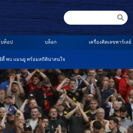
บท็อป
บล็อก
เครื่องคิดเลขพาร์เลย์
ตี้ พบ แมนยู พร้อมสถิติน่าสนใจ