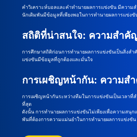
คำวิเคราะห์บอลและคำทำนายผลการแข่งขัน มีความสำค
นักเดิมพันมีข้อมูลที่เพียงพอในการทำนายผลการแข่งขั
สถิติที่น่าสนใจ: ความสำคั
การศึกษาสถิติก่อนการทำนายผลการแข่งขันเป็นสิ่งสำค
แข่งขันมีข้อมูลที่ถูกต้องและมั่นใจ
การเผชิญหน้ากัน: ความสำ
การเผชิญหน้ากันระหว่างทีมในการแข่งขันเป็นเวลาที่
ที่สุด
ดังนั้น การทำนายผลการแข่งขันไม่เพียงเพื่อความสนุกแ
พันที่ต้องการความแม่นยำในการทำนายผลการแข่งขัน