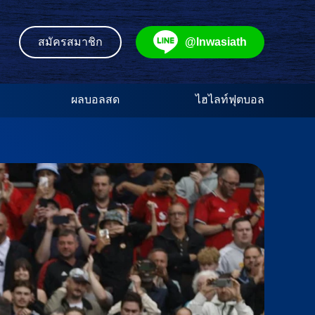
@lnwasiath
สมัครสมาชิก
ผลบอลสด
ไฮไลท์ฟุตบอล