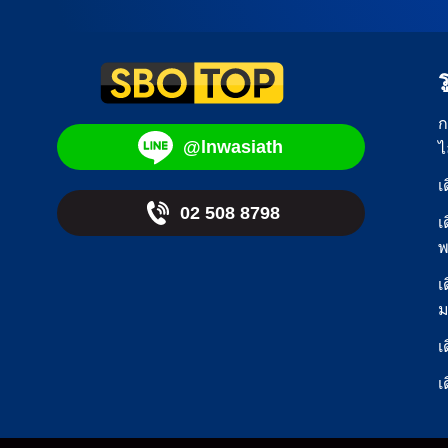
ยูไนเต็ด จะเป็นการแข่งขันที่มีความ
ยุคพรีเม
สนุกสนานและดูดซึมใจของผู้ชมให้
ระหว่าง 
มากยิ่งขึ้น วิเคราะห์ฟุตบอล […]
บิร์นลี่ย
กันยายน
เวลาปร
[…]
ก
@lnwasiath
ไ
เ
02 508 8798
เ
พ
เ
ม
เ
เ