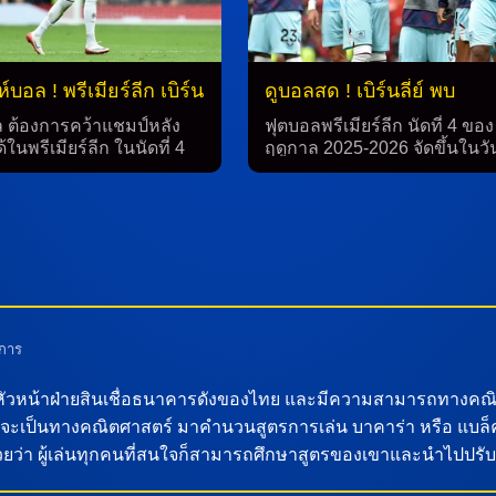
์บอล ! พรีเมียร์ลีก เบิร์น
ดูบอลสด ! เบิร์นลี่ย์ พบ
 ลิเวอร์พูล 14 ก.ย.68
ลิเวอร์พูล 14 ก.ย.68
ูล ต้องการคว้าแชมป์หลัง
ฟุตบอลพรีเมียร์ลีก นัดที่ 4 ของ
ในพรีเมียร์ลีก ในนัดที่ 4
ฤดูกาล 2025-2026 จัดขึ้นในวั
ล 2025-2026 ในพรีเมียร์
อาทิตย์ที่ 14 กันยายน 2568 ที
ร์พูล หงส์แดง ที่ยังไม่แพ้
เหย้าของทีม “หงส์แดง” ลิเวอร์
้าสู่การแข่งขันกับทีมใหม่
ซึ่งเป็นหนึ่งในทีมที่กำลังเป็นที
์ที่อยู่ในอันดับ 17 ของตาราง
ในฤดูกาลนี้ เนื่องจากยังไม่เค
ายเพียง 3 แต้ม ทำนายผล
เซียนพรีเมียร์ลีก และมีคะแนน
ยตรงกับความเข้าใจของผู้
แต้ม ให้เขาติดอันดับที่ 3 ของ
าหงส์แดง ที่มีฤดูกาลที่ยอด
การแข่งขัน หลังจากที่ทีมอาร์เ
็นที่สุด เพราะชนะ 3 นัดรวด
อล สเปอร์ส ชนะเกมคืนวาน ทำ
ายเต็ม 9 แต้ม ทำให้อยู่ใน
เลื่อนขึ้นมาอยู่ในอันดับแรก 
การ
 ของตาราง หลังจากที่อาร์
กันระหว่าง ลิเวอร์พูล กับ บิร์นลี่ย
ละ สเปอร์สชนะเมื่อคืน
เป็นทีมน้องใหม่ในพรีเมียร์ลีก 
งหัวหน้าฝ่ายสินเชื่อธนาคารดังของไทย และมีความสามารถทางคณิ
ลิเวอร์พูล ได้ชนะอาร์เซน่อล
เป็นการชิงชัยที่น่าตื่นเต้น โดยที
ะเป็นทางคณิตศาสตร์ มาคำนวนสูตรการเล่น บาคาร่า หรือ แบล็คแจ
น 1-0 และตั้งเป้าสร้าง
บิร์นลี่ย์ ตอนนี้อยู่ในอันดับที่ 
จด้วยว่า ผู้เล่นทุกคนที่สนใจก็สามารถศึกษาสูตรของเขาและนำไปปรั
าสตร์เก็บชัยชนะ 4 นัดแรก
ตาราง และมีคะแนนเพียง 3 แต
งที่ 3 ของฤดูกาลติดต่อกันใน
อย่างไรก็ตาม ทีมนี้ไม่ควรถูกดู