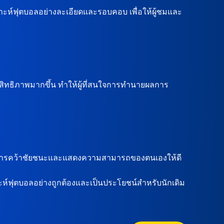
ห์ฟุตบอลอย่างละเอียดและรอบคอบ เพื่อให้ผู้ชมและ
สิทธิภาพมากขึ้น ทำให้ผู้ที่สนใจการทำนายผลการ
ต้องการคว้าชัยชนะและแสดงความสามารถของตนเองให้ดี
าะห์ฟุตบอลอย่างถูกต้องและเป็นประโยชน์สำหรับนักเดิม