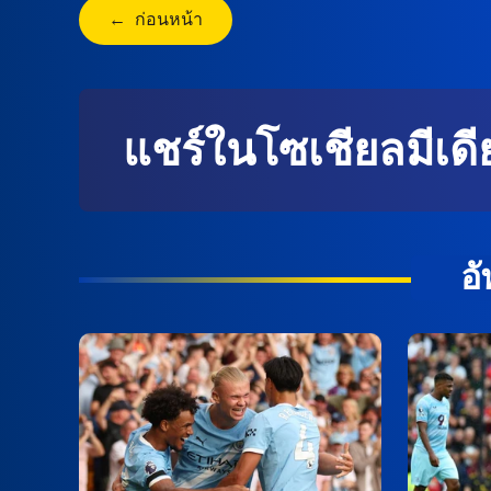
← ก่อนหน้า
แชร์ในโซเชียลมีเดี
อ