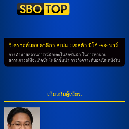
อัลบาโร่ เลโมส ในทีม เขาจะต้องรอการประเมินสภาพความฟิต
ก่อนการแข่งขัน ส่วน ราฮีม อัลฮัสซาน, ซาช่า อิลิช และ ควาซี่
ซีโบ ก็พร้อมที่จะลงสนาม การทำนายสำหรับเกมนี้ ทีมชาติ
หมายเลขโรคเรื้อรังก่อนเล่นที่บ้านจะต้องพบกับความท้าทายจาก
เอนเนมิที่มีสภาพทีมไม่สมบูรณ์ แต่ก็ได้รับการสนับสนุนจากเสียง
เชียร์ในสนามเหมือนเช่นเคย โดยเป้าหมายของทีมคือเพื่อเรียก
ความมั่นใจกลับมา ต่อมาเรอัล […]
วิเคราะห์บอล ลาลีกา สเปน : เซลต้า บีโก้ -vs- บาร์
เซโลน่า
การทำนายสถานการณ์นักเตะในลีกชั้นนำ ในการทำนาย
สถานการณ์ที่จะเกิดขึ้นในลีกชั้นนำ การวิเคราะห์บอลเป็นหนึ่งใน
เรื่องที่น่าสนใจมากที่สุด โดยเราจะได้พบกับการประเมินสภาพ
ร่างกายของนักเตะหลายคนในทีมต่างๆ ที่อาจมีผลต่อผลการ
แข่งขันในอนาคต นักเตะที่มีสุขภาพไม่ดี ในทีมต่างๆ เช่น เคลาดิ
โอ คีราลเดซ และฆาเบียร์ รวยด้า สภาพร่างกายไม่สมบูรณ์ อาจ
ทำให้ทีมต้องพบกับความยากลำบากในการแข่งขัน นักเตะเหล่านี้
เกี่ยวกับผู้เขียน
จำเป็นต้องรอการประเมินสภาพความฟิตก่อนที่จะสามารถลง
สนามได้ ความพร้อมในการแข่งขันของนักเตะ ส่วนนักเตะอื่นๆ
เช่น บอร์ฆา อีเกลเซียส, เฟร์ราน ยุตกลา, ออสการ์ มินเกซ่า,
เซร์คิโอ การ์เรยร่า, อูโก้ โซเตโล่ และ อีไลช์ โมรีบา พร้อมที่จะ
ลงสนามและสลับเข้าเล่นในทีมโดยต้องการแสดงความสามารถ
ของตนเอง การเล่นของทีม ระบบการเล่นของทีมก็มีบทบาทสำคัญ