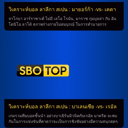
วิเคราะห์บอล ลาลีกา สเปน : มายอร์ก้า -vs- เคตา
เฟ่
จาโกบา อาร์ราซาเต้ ไม่มี เลโอ โรมัน, มาราช กุมบุลล่า กับ อัน
โตนิโอ ลาโต้ สภาพร่างกายไม่สมบูรณ์ ในการทำนายการ
แข่งขันฟุตบอลครั้งหนึ่งนี้ เรามีข้อมูลเกี่ยวกับสภาพร่างกายของ
นักเตะทั้งสองทีม โดยทีมจาโกบา อาร์ราซาเต้จะต้องเสียการ
บริการของเลโอ โรมัน ซึ่งมีสภาพร่างกายไม่สมบูรณ์ในเวลานี้
นอกจากนี้ มาราช กุมบุลล่า และอันโตนิโอ ลาโต้ก็มีปัญหา
เดียวกันที่ทำให้สภาพร่างกายไม่สมบูรณ์ นักเตะที่พร้อมสลับลง
สนาม สำหรับทีมจาโกบา อาร์ราซาเต้ จะมีทาคุมะ อาซาโนะ
หรือ ปาโบล ตอร์เร่ที่พร้อมสลับลงสนาม ในทวีคำสั่งของโค้ช
นอกเหน่งนี้ยังมีมานูเอล มอร์ลาเนส, มาเตโอ โจเซฟ, อับดอน
ปราตส์ หรือ มาเตว โมเรย์ ที่จะเป็นนักเตะสำรอง สเตอร์ทีมและ
ตำแหน่งการเล่น ทีมจาโกบา อาร์ราซาเต้คาดว่าจะเล่นด้วยระบบ
4-2-3-1 โดยมี ลูคัส เบิร์กสตรอม เป็นผู้เล่นหน้าเป้า และมีเซร์จี้
ดาร์เดร์, ฆาน บีร์คีลี่ ช่วยเกมรุก โดยมี […]
วิเคราะห์บอล ลาลีกา สเปน : บาเลนเซีย -vs- เรอัล
เบติส
เกมรวมทีมบอลชั้นนำ อย่างบาเยิร์นมิวนิคกับเรอัล มาดริด จะพบ
กันในการแข่งขันที่คาดว่าจะเป็นการชิงชัยอย่างมีความสนุกสุดๆ
ในวันเสาร์นี้ ทั้งสองทีมมีนักเตะหลากหลายที่มีคุณสมบัติและ