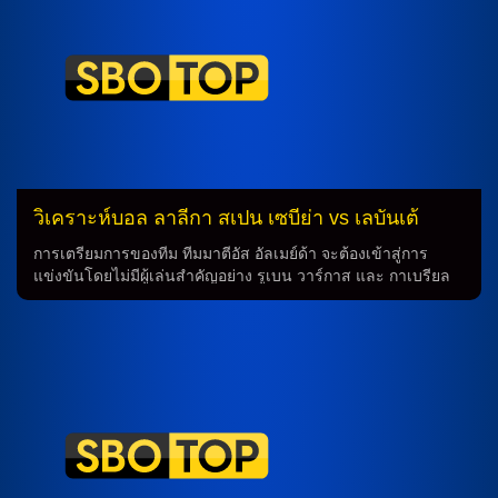
สมบูรณ์ ซึ่งอาจทำให้เป็นจุดอ่อนที่ทีมต้องพยายามรับมือ เพราะ
ดาบิด โลเปซ มีบทบาทสำคัญในการควบคุมบริเวณกลางสนาม
อีกข่าวที่ทำให้ผู้สนใจฟุตบอลตื่นเต้นคือสถานการณ์ของ โอมาร์
มาสกาเรลล์ ที่เพิ่งเดินทางกลับมาจากทีมชาติ ซึ่งอาจมีผลต่อ
สภาพร่างกายและสมรรถภาพของเขาในเกมนี้ แต่ที่มานูเอล มอร์
ลาเนส พร้อมเป็นตัวเลือกสำรอง อันโตนิโอ ซานเชซ, ปาโบล
ตอร์เร่, ทาคุมะ อาซาโนะ, มาราช กุมบุลล่า และ มาเตว โมเรย์ ก็
พร้อมที่จะเข้าเกมแทนในกรณีที่จำเป็น ทีม ดาบิด โลเปซ ก็ไม่ได้
หายจากปัญหาเดียวกัน เมื่อ มิเกล อังเคล […]
วิเคราะห์บอล ลาลีกา สเปน เซบีย่า vs เลบันเต้
การเตรียมการของทีม ทีมมาตีอัส อัลเมย์ด้า จะต้องเข้าสู่การ
แข่งขันโดยไม่มีผู้เล่นสำคัญอย่าง รูเบน วาร์กาส และ กาเบรียล
ซูอาโซ่ ซึ่งสภาพร่างกายของพวกเขาไม่สมบูรณ์ในขณะนี้ รายชื่อ
ผู้เล่นที่พร้อมเข้าสู่สนาม แม้ว่ามาร์กอส ดู นาสซีเมนโต้ จะต้อง
นั่นเองอย่างเตยเชยร่า และมาร์เกา ติดโทษแบนด้านอดัมส์ อา
กอร์ กับ ชีเดร่า เอจูเก้จะต้องเดินทางไปเล่นกับทีมชาติ แต่เซซ่าร์
อัซปิลิกวยต้า และ ต็องกีย์ เนียงซู พร้อมเป็นตัวเลือกสำคัญสำหรับ
ทีม ระบบการเล่นที่คาดว่าจะใช้ อเล็กซิส ซานเชซ จะนำทีมเข้าสู่
การแข่งขันในฐานะกองหน้าคู่ กับ อีซัก โรเมโร่ ในขณะที่ด้าน
กลางจะมี โฆเซ่ อังเคล การ์โมน่า, ลูเซียง อากูเม่, ฌิบริล โซว์,
บาตีสต้า เมนดี้, และ ฆัวกิน โอโซ่ ลงเพียงพอในเกมนี้ สำหรับที