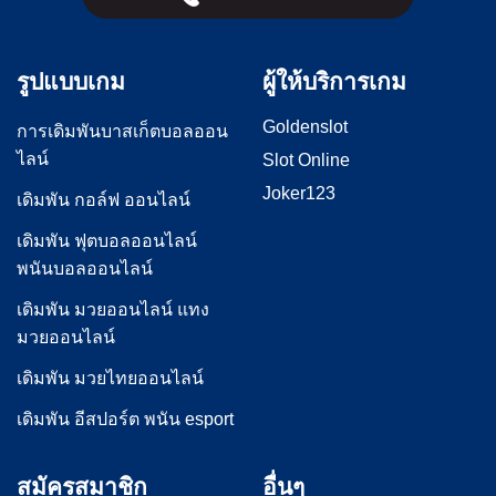
รูปแบบเกม
ผู้ให้บริการเกม
Goldenslot
การเดิมพันบาสเก็ตบอลออน
ไลน์
Slot Online
Joker123
เดิมพัน กอล์ฟ ออนไลน์
เดิมพัน ฟุตบอลออนไลน์
พนันบอลออนไลน์
เดิมพัน มวยออนไลน์ แทง
มวยออนไลน์
เดิมพัน มวยไทยออนไลน์
เดิมพัน อีสปอร์ต พนัน esport
สมัครสมาชิก
อื่นๆ