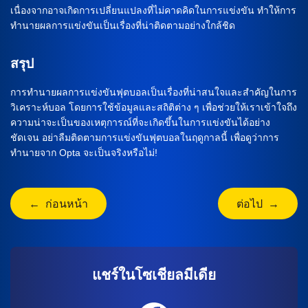
เนื่องจากอาจเกิดการเปลี่ยนแปลงที่ไม่คาดคิดในการแข่งขัน ทำให้การ
ทำนายผลการแข่งขันเป็นเรื่องที่น่าติดตามอย่างใกล้ชิด
สรุป
การทำนายผลการแข่งขันฟุตบอลเป็นเรื่องที่น่าสนใจและสำคัญในการ
วิเคราะห์บอล โดยการใช้ข้อมูลและสถิติต่าง ๆ เพื่อช่วยให้เราเข้าใจถึง
ความน่าจะเป็นของเหตุการณ์ที่จะเกิดขึ้นในการแข่งขันได้อย่าง
ชัดเจน อย่าลืมติดตามการแข่งขันฟุตบอลในฤดูกาลนี้ เพื่อดูว่าการ
ทำนายจาก Opta จะเป็นจริงหรือไม่!
← ก่อนหน้า
ต่อไป →
แชร์ในโซเชียลมีเดีย