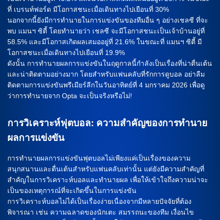
ที่ เบรนท์ฟอร์ด มีโอกาสชนะเมื่อเดินทางไปเยือนที่ 30%
นอกจากนี้ยังมีการทำนายในการแข่งขันของทีมอื่น ๆ อย่างเชลซี ที่จะ
พบ แมนฯ ซิตี้ โดยทำนายว่า เชลซี จะมีโอกาสชนะเป็นเจ้าบ้านอยู่ที่
58.5% และมีโอกาสเกิดผลเสมออยู่ที่ 21.6% ในขณะที่ แมนฯ ซิตี้ มี
โอกาสชนะเมื่อเดินทางไปเยือนที่ 19.9%
ดังนั้น การทำนายผลการแข่งขันในฤดูกาลนี้กำลังเป็นเรื่องที่น่าตื่นเต้น
และน่าติดตามอย่างมาก โดยสำหรับแฟนคลับที่รักการดูบอล อย่าลืม
ติดตามการแข่งขันพรีเมียร์ลีกในวันอาทิตย์ที่ 4 มกราคม 2026 เพื่อดู
ว่าการทำนายจาก Opta จะเป็นจริงหรือไม่!
การวิเคราะห์ฟุตบอล: ความสำคัญของการทำนาย
ผลการแข่งขัน
การทำนายผลการแข่งขันฟุตบอลไม่เพียงแค่เป็นเรื่องของความ
สนุกสนานและตื่นเต้นสำหรับแฟนคลับเท่านั้น แต่ยังมีความสำคัญที่
สำคัญในการวิเคราะห์บอลและทำนายผล เพื่อให้เข้าใจถึงความน่าจะ
เป็นของเหตุการณ์ที่จะเกิดขึ้นในการแข่งขัน
การวิเคราะห์บอลไม่ได้เป็นเรื่องง่ายเนื่องจากมีหลายปัจจัยที่ต้อง
พิจารณา เช่น ความฉลาดของนักเตะ สมรรถนะของทีม เงื่อนไข