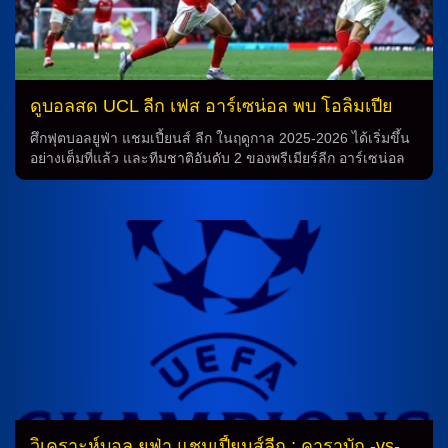
ดูบอลสด UCL ลีก เฟส อาร์เซน่อล พบ โอลิมเปีย
กอส 1 ต.ค.68
ศึกฟุตบอลยูฟ่า แชมเปี้ยนส์ ลีก ในฤดูกาล 2025-2026 ได้เริ่มขึ้น
อย่างเต็มที่แล้ว และทีมชาติอันดับ 2 ของพรีเมียร์ลีก อาร์เซน่อล
กำลังต้องเจอการทดสอบที่สำคัญเมื่อพบกับทีมชั้นนำจากกรีซ โอลิ
มเปียกอส ในเฟส รอบลีก นัดที่ 2 ที่จะถ่ายทอดสดผ่านช่อง beIN
SPORTS 4 การทดสอบความแข็งแกร่ง อาร์เซน่อล ทีมชั้นนำจาก
พรีเมียร์ลีก จะต้องเผชิญกับความท้าทายจากทีมโอลิมเปียกอส ที่
มีชื่อเสียงและคุณภาพที่ดีในลีกของประเทศกรีซ ซึ่งเป็นทีมที่น่า
จับตามองในฤดูกาลนี้ ประวัติการพบกัน คู่ต่อสู้ระหว่างทีมสองทีม
นี้เคยพบกันในศึกยูโรป้า ลีกในปี 2021 โดยทีมอาร์เซน่อล
สามารถเอาชนะโอลิมเปียกอส ด้วยคะแนน 3-1 ในการแข่งขัน
ก่อนหน้านี้ แต่ก็ต้องเผชิญกับการแพ้ด้วยคะแนน 0-1 เมื่อเจอกัน
ในสนามเหย้าของโอลิมเปียกอส ความคาดหวังของทีม เพื่อการ
เด็ดจริตและเอาชนะคู่แข่งอย่างโอลิมเปียกอส ทีมอาร์เซน่อล จึง
ต้องสามารถนำประสบการณ์และความแข็งแกร่งของทีมมาปรับ
ตัวให้ดีที่สุด และพร้อมที่จะต่อสู้อย่างเต็มที่ในการแข่งขันนี้ การ
ทำนายผลการแข่งขัน เมื่อพิจารณาถึงความแข็งแกร่งและ
วิเคราะห์บอล ยูฟ่า แชมเปี้ยนส์ลีก : คาราบัก -vs-