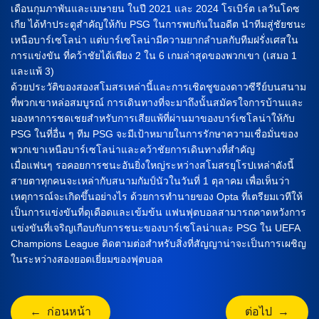
เดือนกุมภาพันและเมษายน ในปี 2021 และ 2024 โรเบิร์ต เลวันโดซ
เกีย ได้ทำประตูสำคัญให้กับ PSG ในการพบกันในอดีต นำทีมสู่ชัยชนะ
เหนือบาร์เซโลน่า แต่บาร์เซโลน่ามีความยากลำบลกับทีมฝรั่งเศสใน
การแข่งขัน ที่คว้าชัยได้เพียง 2 ใน 6 เกมล่าสุดของพวกเขา (เสมอ 1
และแพ้ 3)
ด้วยประวัติของสองสโมสรเหล่านี้และการเชิดชูของดาวซีรีย์บนสนาม
ที่พวกเขาหล่อสมบูรณ์ การเดินทางที่จะมาถึงนั้นสมัครใจการบ้านและ
มองหาการชดเชยสำหรับการเสียแพ้ที่ผ่านมาของบาร์เซโลน่าให้กับ
PSG ในที่อื่น ๆ ทีม PSG จะมีเป้าหมายในการรักษาความเชื่อมั่นของ
พวกเขาเหนือบาร์เซโลน่าและคว้าชัยการเดินทางที่สำคัญ
เมื่อแฟนๆ รอคอยการชนะอันยิ่งใหญ่ระหว่างสโมสรยุโรปเหล่าดังนี้
สายตาทุกคนจะเหล่ากับสนามกัมป์นัวในวันที่ 1 ตุลาคม เพื่อเห็นว่า
เหตุการณ์จะเกิดขึ้นอย่างไร ด้วยการทำนายของ Opta ที่เตรียมเวทีให้
เป็นการแข่งขันที่ดุเดือดและเข้มข้น แฟนฟุตบอลสามารถคาดหวังการ
แข่งขันที่เจริญเกือบกับการชนะของบาร์เซโลน่าและ PSG ใน UEFA
Champions League ติดตามต่อสำหรับสิ่งที่สัญญาน่าจะเป็นการเผชิญ
ในระหว่างสองยอดเยี่ยมของฟุตบอล
← ก่อนหน้า
ต่อไป →