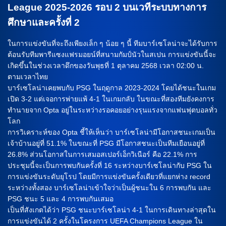
League 2025-2026 รอบ 2 บนเวทีระบบทางการ
ศึกษาและครั้งที่ 2
ในการแข่งขันที่จะถึงเพียงเล็ก ๆ น้อย ๆ นี้ ทีมบาร์เซโลน่าจะได้รับการ
ต้อนรับทีมพารีแซงแฟรมอยน์ที่สนามกัมป์นัวในสเปน การแข่งขันนี้จะ
เกิดขึ้นในช่วงเวลาดึกของวันพุธที่ 1 ตุลาคม 2568 เวลา 02:00 น.
ตามเวลาไทย
บาร์เซโลน่าเคยพบกับ PSG ในฤดูกาล 2023-2024 โดยได้ชนะในเกม
เปิด 3-2 แต่เจอการพ่ายแพ้ 4-1 ในเกมกลับ ในขณะที่สองทีมยังคงการ
ทำนายจาก Opta อยู่ในระหว่างรอคอยอย่างรุนแรงจากแฟนฟุตบอลทั่ว
โลก
การวิเคราะห์ของ Opta ชี้ให้เห็นว่า บาร์เซโลน่ามีโอกาสชนะเกมเป็น
เจ้าบ้านอยู่ที่ 51.1% ในขณะที่ PSG มีโอกาสชนะเป็นทีมเยือนอยู่ที่
26.8% ส่วนโอกาสในการเสมอสเปอร์เอ็กวิเนือร์ คือ 22.1% การ
ประชุมนี้จะเป็นการพบกันครั้งที่ 16 ระหว่างบาร์เซโลน่ากับ PSG ใน
การแข่งขันระดับยุโรป โดยมีการแข่งขันครั้งเดียวที่แยกห่าง record
ระหว่างทั้งสอง บาร์เซโลน่าเข้าใจว่าเป็นผู้ชนะใน 6 การพบกัน และ
PSG ชนะ 5 และ 4 การพบกันเสมอ
เป็นที่สังเกตได้ว่า PSG ชนะบาร์เซโลน่า 4-1 ในการเดินทางล่าสุดใน
การแข่งขันได้ 2 ครั้งในโครงการ UEFA Champions League ใน