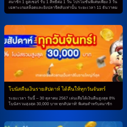
สมาชิก 1 ยูสเซอร์ รับ 1 สิทธิ์ต่อ 1 วัน โปรโมชั่นพิเศษเพียง 3 วัน
เฉพาะเกมสล็อตและยิงปลาจีคลับเท่านั้น ระยะเวลา 11 ธันวาคม
2567 เวลา 10:30 น. ถึง 13 ธันวาคม 2567 เวลา 10:29 น. วิธีรับ
โบนัส สมาชิกจะต้องฝากเงินยอด 120 บาทเท่านั้น และมีสิทธิ์ได้
รับโบนัสเพิ่ม 120 บาททันที สมาชิกจะต้องแจ้งขอรับโบนัสพร้อม
เติมเงินกับเจ้าหน้าที่ฝ่ายบริการลูกค้า ได้ที่ทางไลน์ หรือแชทสด 1
ยูสเซอร์ สามารถรับได้ 1 สิทธิ์ต่อวันเท่านั้น (ตัดรอบ 10:30 น. –
10:29 น.) วิธีคำนวณยอดเทิร์นโอเวอร์ (เงินเติม + โบนัส) x
จำนวนเท่า = ยอดเทิร์นโอเวอร์ […]
โบนัสคืนเงินรายสัปดาห์ ได้คืนให้ทุกวันจันทร์
ระยะเวลา วันนี้ – 30 ตุลาคม 2567 เล่นเสียได้เงินคืนสูงสุด 8%
โบนัสรวมสูงสุด 30,000 บาท ทุกสัปดาห์! พิเศษสำหรับสมาชิก
GClub by LnwAsia เท่านั้น วิธีรับโบนัส สมาชิกมีสิทธิ์รับโบนัสนี้
ได้เฉพาะที่มีประวัติฝากเงินและอยู่ในระดับตามที่กำหนดข้างล่าง
เท่านั้น สมาชิกจะต้องแจ้งลงทะเบียนขอรับโบนัสกับเจ้าหน้าที่ฝ่าย
บริการลูกค้าทุกๆสัปดาห์ ภายในช่วงสัปดาห์วันจันทร์ถึงวันอาทิตย์