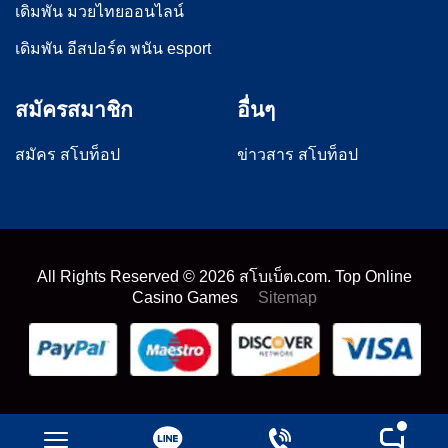
เดิมพัน มวยไทยออนไลน์
เดิมพัน อีสปอร์ต พนัน esport
สมัครสมาชิก
อื่นๆ
สมัคร สโบท็อป
ข่าวสาร สโบท็อป
All Rights Reserved ©
2026
สโบเบ็ต.com. Top Online
Casino Games
Sitemap