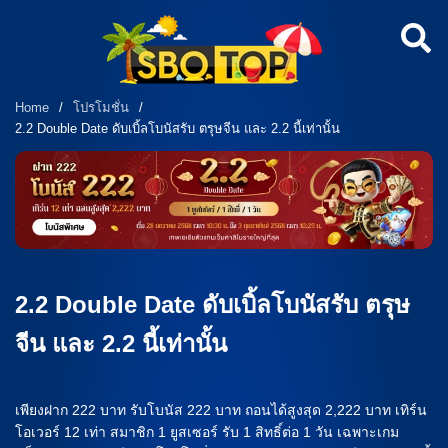
Home
/
โปรโมชั่น
/
2.2 Double Date ดับเบิ้ลโบนัสรับ ตรุษจีน และ 2.2 นี้เท่านั้น
2.2 Double Date ดับเบิ้ลโบนัสรับ ตรุษ
จีน และ 2.2 นี้เท่านั้น
เพียงฝาก 222 บาท รับโบนัส 222 บาท ถอนได้สูงสุด 2,222 บาท เทิร์น
โอเวอร์ 12 เท่า สมาชิก 1 ยูสเซอร์ รับ 1 สิทธิ์ต่อ 1 วัน เฉพาะเกม