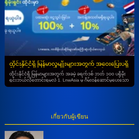
เท่านั้น ได้ที่ทางไลน์ หรือแชทสด ระดับลูกค้า เปอร์เซ็นต์ ยอด
โบนัสสูงสุด Regular 5% 3,000 Silver 5% 5,000 Gold 6%
6,000 Platinum 7% 7,000 Diamond 8% 10,000 ข้อกำหนดและ
เงื่อนไข โปรโมชั่นนี้สงวนสิทธิ์ให้แก่สมาชิก GClub by LnwAsia
เท่านั้น โบนัสที่ได้รับมียอดเทิร์นโอเวอร์ 1 เท่า ก่อนทำรายการ
ถอน สามารถลงเดิมพันได้ทุกประเภทเกม ยกเว้นหวย โบนัสคืน
เงินรายสัปดาห์ จะปรับเข้าสู่บัญชีของสมาชิกทุกๆวันจันทร์ […]
ထိုင်းနိုင်ငံရှိ မြန်မာလူမျိုးများအတွက် အဝေးပြေးပရို
မိုးရှင်းကို ယခု ဘတ် 100 အခမဲ့ ခရက်ဒစ်ရယူပြီး
ထိုင်းနိုင်ငံရှိ မြန်မာများအတွက် အခမဲ့ ခရက်ဒစ် ဘတ် ၁၀၀ ပရိုမိုး
ဘောနပ်စ် 2 ခု ရယူလိုက်ပါ။
ရှင်းဘယ်လိုတောင်းရမလဲ 1. LnwAsia မှ ဂိမ်းဝန်ဆောင်မှုပေးသော
Gclub တွင် အဖွဲ့ဝင်ရန် လျှောက်ထားပါ။ 2. အခမဲ့ ခရက်ဒစ် ဘတ်
100 မှ တဆင့် ဖောက်သည် ဝန်ဆောင်မှု ဝန်ထမ်းများထံ
အကြောင်းကြားပါ။ LINE@Login4 3. အဖွဲ့ဝင်များသည် ပရိုမိုးရှင်း
ကို တောင်းဆိုရန်အတွက် ဖောင်ဖြည့်ရပါမည်။ https://www.gclub-
casino.com/claim-promo-form/ 4. အခမဲ့ဆုကြေးငွေကို တောင်းခံ
เกี่ยวกับผู้เขียน
သော အသင်းဝင်များသည် ဝက်ဘ်ဆိုဒ်ရှိ ဒေတာဘေ့စ်နှင့် မ
တူသော အချက်အလက်များဖြစ်သည့် ပထမနှင့် နောက်ဆုံးအမည်၊
တယ်လီဖုန်း နံပါတ်၊ အကောင့်နံပါတ်၊ IP လိပ်စာတို့ကဲ့သို့
အချက်အလက်များ ရှိရပါမည်။ လည်ပတ်ငွေပမာဏကို ဘယ်လို