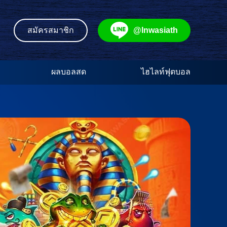
@lnwasiath
สมัครสมาชิก
ผลบอลสด
ไฮไลท์ฟุตบอล