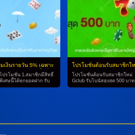
ิมเงินรายวัน 5% เฉพาะ
โปรโมชั่นต้อนรับสมาชิกให
โนออนไลน์ ฝากขั้นต่ำ
Gclub รับโบนัสสูงสุด 500 
บโปรโมชั่น 1.สมาชิกมีสิทธิ์
โปรโมชั่นต้อนรับสมาชิกใหม่
00 บาท
พิเศษนี้ได้ทุกยอดฝาก รับ
Gclub รับโบนัสสูงสุด 500 บาท
งวันไม่อั้น* พิเศษเฉพาะ
ระยะเวลา วันนี้ – 30 มิถุนายน
 สำหรับเกม Goldenslots
วิธีขอรับโปรโมชั่น 1. สมัครส
bet ขอรับได้เฉพาะยอด
ค่ายเกม Gclub by LnwAsia แ
ัน ตัดรอบ 10.30 น. –
ฝากเงินครั้งแรกขั้นต่ำ 100 บา
 2.สมาชิกมีสิทธิ์รับโบนัส
แจ้งเจ้าหน้าที่ฝ่ายบริการลูกค้า
ูงสุด 5,000 บาท ดังนี้ ยอด
พร้อมกับฝากเงิน เพื่อรับโบนัสได
่ำ โบนัส ยอดเทิร์นโอเวอร์
ทางไลน์ หรือแชทสด 3. หลังจ
 เท่า 500 5% 5 เท่า 3.
สมาชิกได้รับยูสเซอร์เนมแล้ว 
จะต้องทำการกรอกแบบ
ต้องทำการกรอกแบบฟอร์มโดย