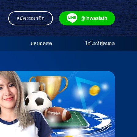
@lnwasiath
สมัครสมาชิก
ผลบอลสด
ไฮไลท์ฟุตบอล